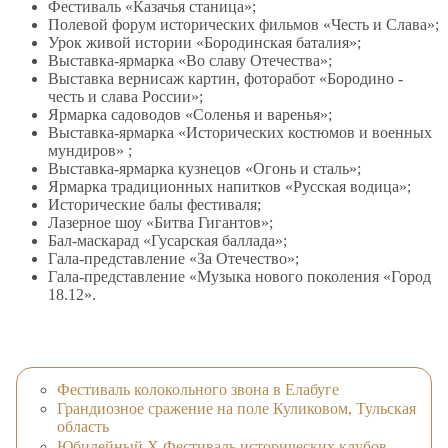
Фестиваль «Казачья станица»;
Полевой форум исторических фильмов «Честь и Слава»;
Урок живой истории «Бородинская баталия»;
Выставка-ярмарка «Во славу Отечества»;
Выставка вернисаж картин, фоторабот «Бородино -
честь и слава России»;
Ярмарка садоводов «Соленья и варенья»;
Выставка-ярмарка «Исторических костюмов и военных
мундиров» ;
Выставка-ярмарка кузнецов «Огонь и сталь»;
Ярмарка традиционных напитков «Русская водица»;
Исторические балы фестиваля;
Лазерное шоу «Битва Гигантов»;
Бал-маскарад «Гусарская баллада»;
Гала-представление «За Отечество»;
Гала-представление «Музыка нового поколения «Город
18.12».
Фестиваль колокольного звона в Елабуге
Грандиозное сражение на поле Куликовом, Тульская
область
Юбилейный X Фестиваль исторических клубов