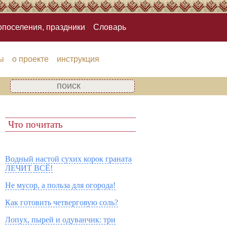
опоселения, праздники
Словарь
ы
о проекте
инструкция
Что почитать
Водный настой сухих корок граната
ЛЕЧИТ ВСЁ!
Не мусор, а польза для огорода!
Как готовить четверговую соль?
Лопух, пырей и одуванчик: три