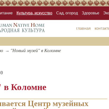
итание
Культура, искусство
Сад, огород
Здоровье
Эк
главная
контакт
во
"Новый музей" в Коломне
10
 в Коломне
ывается Центр музейных