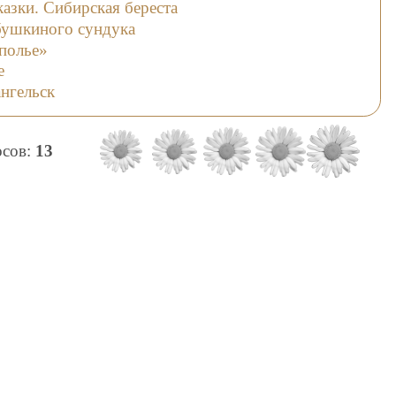
азки. Сибирская береста
бушкиного сундука
полье»
е
нгельск
осов:
13