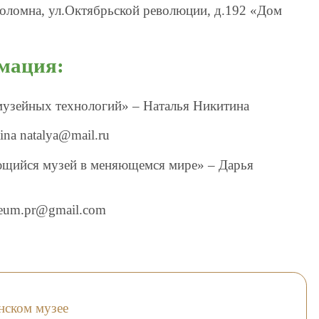
Коломна, ул.Октябрьской революции, д.192 «Дом
мация:
музейных технологий» – Наталья Никитина
tina natalya@mail.ru
щийся музей в меняющемся мире» – Дарья
useum.pr@gmail.com
нском музее