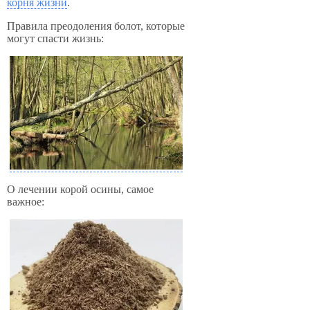
корня жизни
.
Правила преодоления болот, которые
могут спасти жизнь:
О лечении корой осины, самое
важное: