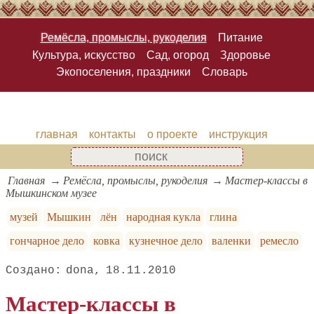
Ремёсла, промыслы, рукоделия
Питание
Культура, искусство
Сад, огород
Здоровье
Экопоселения, праздники
Словарь
главная
контакты
о проекте
инструкция
Главная
Ремёсла, промыслы, рукоделия
Мастер-классы в
Мышкинском музее
музей
Мышкин
лён
народная кукла
глина
гончарное дело
ковка
кузнечное дело
валенки
ремесло
dona
18.11.2010
Мастер-классы в