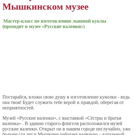
Мышкинском музее
Мастер-класс по изготовлению льняной куклы
(проходит в музее «Русские валенки»)
Постарайся, вложи свою душу в изготовление куколки - ведь
она твоя! Будет служить тебе верой и правдой, оберегая от
неприятностей.
Музей «Русские валенки», с выставкой «Сёстры и братья
валенка» . В здании старого флигеля расположился музей
русские валенки. Открыт он в нашем городе неслучайно, уже
больше ста лет в Мышкине работает валяльно – катальный