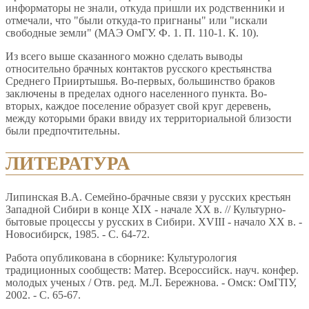
информаторы не знали, откуда пришли их родственники и
отмечали, что "были откуда-то пригнаны" или "искали
свободные земли" (МАЭ ОмГУ. Ф. 1. П. 110-1. К. 10).
Из всего выше сказанного можно сделать выводы
относительно брачных контактов русского крестьянства
Среднего Прииртышья. Во-первых, большинство браков
заключены в пределах одного населенного пункта. Во-
вторых, каждое поселение образует свой круг деревень,
между которыми браки ввиду их территориальной близости
были предпочтительны.
ЛИТЕРАТУРА
Липинская В.А. Семейно-брачные связи у русских крестьян
Западной Сибири в конце XIX - начале XX в. // Культурно-
бытовые процессы у русских в Сибири. XVIII - начало XX в. -
Новосибирск, 1985. - С. 64-72.
Работа опубликована в сборнике: Культурология
традиционных сообществ: Матер. Всероссийск. науч. конфер.
молодых ученых / Отв. ред. М.Л. Бережнова. - Омск: ОмГПУ,
2002. - С. 65-67.