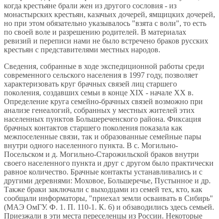
когда крестьяне брали жен из другого сословия - из
монастырских крестьян, казачьих дочерей, ямщицких дочерей,
но при этом обязательно указывалось "взята с воли", то есть
по своей воле и разрешению родителей. В материалах
ревизий и переписи нами не было встречено браков русских
крестьян с представителями местных народов.
Сведения, собранные в ходе экспедиционной работы среди
современного сельского населения в 1997 году, позволяет
характеризовать круг брачных связей лиц старшего
поколения, создавших семьи в конце XIX - начале XX в.
Определение круга семейно-брачных связей возможно при
анализе генеалогий, собранных у местных жителей этих
населенных пунктов Большереченского района. Фиксация
брачных контактов старшего поколения показала как
межпоселенные связи, так и образованные семейные пары
внутри одного населенного пункта. В с. Могильно-
Посельском и д. Могильно-Старожильской браков внутри
своего населенного пункта и друг с другом было практически
равное количество. Брачные контакты устанавливались и с
другими деревнями: Моховое, Большеречье, Пустынное и др.
Также браки заключали с выходцами из семей тех, кто, как
сообщали информаторы, "приехал земли осваивать в Сибирь"
(МАЭ ОмГУ. Ф. 1. П. 110-1. К. 6) и обзаводились здесь семьей.
Приезжали в эти места переселенцы из России. Некоторые