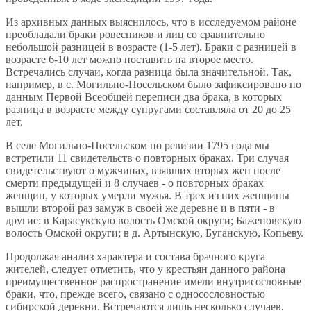
Из архивных данных выяснилось, что в исследуемом районе
преобладали браки ровесников и лиц со сравнительно
небольшой разницей в возрасте (1-5 лет). Браки с разницей в
возрасте 6-10 лет можно поставить на второе место.
Встречались случаи, когда разница была значительной. Так,
например, в с. Могильно-Посельском было зафиксировано по
данным Первой Всеобщей переписи два брака, в которых
разница в возрасте между супругами составляла от 20 до 25
лет.
В селе Могильно-Посельском по ревизии 1795 года мы
встретили 11 свидетельств о повторных браках. Три случая
свидетельствуют о мужчинах, взявших вторых жен после
смерти предыдущей и 8 случаев - о повторных браках
женщин, у которых умерли мужья. В трех из них женщины
вышли второй раз замуж в своей же деревне и в пяти - в
другие: в Карасукскую волость Омской округи; Баженовскую
волость Омской округи; в д. Артынскую, Буганскую, Копьеву.
Продолжая анализ характера и состава брачного круга
жителей, следует отметить, что у крестьян данного района
преимущественное распространение имели внутрисословные
браки, что, прежде всего, связано с односословностью
сибирской деревни. Встречаются лишь несколько случаев,