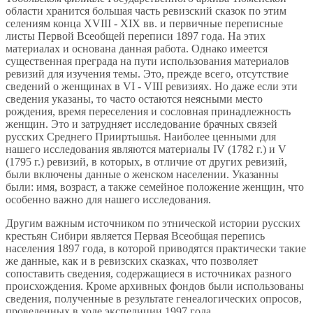
области хранится большая часть ревизский сказок по этим
селениям конца XVIII - XIX вв. и первичные переписные
листы Первой Всеобщей переписи 1897 года. На этих
материалах и основана данная работа. Однако имеется
существенная преграда на пути использования материалов
ревизий для изучения темы. Это, прежде всего, отсутствие
сведений о женщинах в VI - VIII ревизиях. Но даже если эти
сведения указаны, то часто остаются неясными место
рождения, время переселения и сословная принадлежность
женщин. Это и затрудняет исследование брачных связей
русских Среднего Прииртышья. Наиболее ценными для
нашего исследования являются материалы IV (1782 г.) и V
(1795 г.) ревизий, в которых, в отличие от других ревизий,
были включены данные о женском населении. Указанны
были: имя, возраст, а также семейное положение женщин, что
особенно важно для нашего исследования.
Другим важным источником по этнической истории русских
крестьян Сибири является Первая Всеобщая перепись
населения 1897 года, в которой приводятся практически такие
же данные, как и в ревизских сказках, что позволяет
сопоставить сведения, содержащиеся в источниках разного
происхождения. Кроме архивных фондов были использованы
сведения, полученные в результате генеалогических опросов,
проведенных в ходе экспедиции 1997 года.