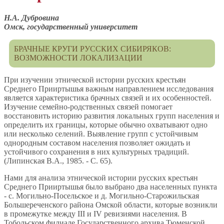
Н.А. Дубровина
Омск, государственный университет
БРАЧНЫЕ КРУГИ РУССКИХ СИБИРЯКОВ:
ВОЗМОЖНОСТИ ЛОКАЛИЗАЦИИ
При изучении этнической истории русских крестьян
Среднего Прииртышья важным направлением исследования
является характеристика брачных связей и их особенностей.
Изучение семейно-родственных связей помогает
восстановить историю развития локальных групп населения и
определить их границы, которые обычно охватывают одно
или несколько селений. Выявление групп с устойчивым
однородным составом населения позволяет ожидать и
устойчивого сохранения в них культурных традиций.
(Липинская В.А., 1985. - С. 65).
Нами для анализа этнической истории русских крестьян
Среднего Прииртышья было выбрано два населенных пункта
- с. Могильно-Посельское и д. Могильно-Старожильская
Большереченского района Омской области, которые возникли
в промежутке между III и IV ревизиями населения. В
Тобольском филиале Государственного архива Тюменской