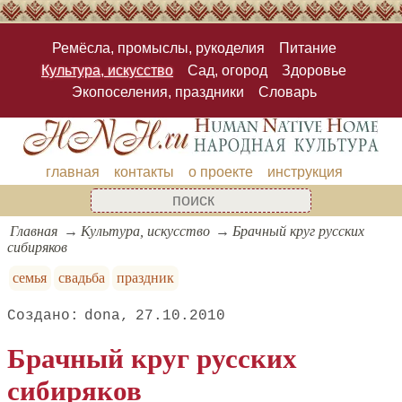
Ремёсла, промыслы, рукоделия
Питание
Культура, искусство
Сад, огород
Здоровье
Экопоселения, праздники
Словарь
главная
контакты
о проекте
инструкция
Главная
Культура, искусство
Брачный круг русских
сибиряков
семья
свадьба
праздник
dona
27.10.2010
Брачный круг русских
сибиряков