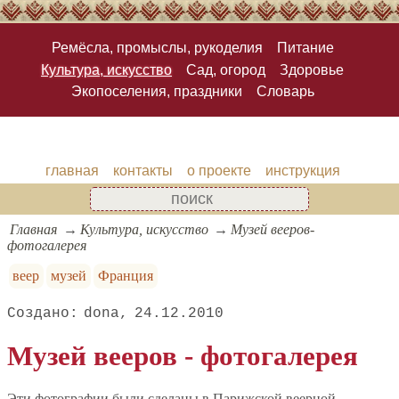
Ремёсла, промыслы, рукоделия
Питание
Культура, искусство
Сад, огород
Здоровье
Экопоселения, праздники
Словарь
главная
контакты
о проекте
инструкция
Главная
Культура, искусство
Музей вееров-
фотогалерея
веер
музей
Франция
dona
24.12.2010
Музей вееров - фотогалерея
Эти фотографии были сделаны в Парижской веерной