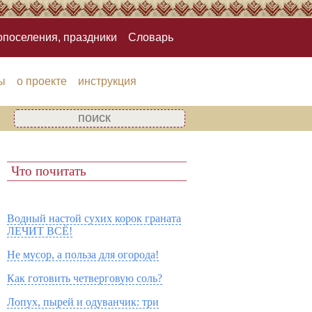
опоселения, праздники
Словарь
ы
о проекте
инструкция
Что почитать
Водный настой сухих корок граната
ЛЕЧИТ ВСЁ!
Не мусор, а польза для огорода!
Как готовить четверговую соль?
Лопух, пырей и одуванчик: три