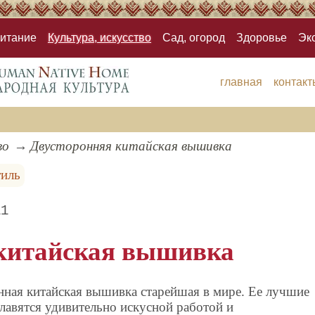
итание
Культура, искусство
Сад, огород
Здоровье
Эк
главная
контакт
во
Двусторонняя китайская вышивка
тиль
11
китайская вышивка
ная китайская вышивка старейшая в мире. Ее лучшие
лавятся удивительно искусной работой и