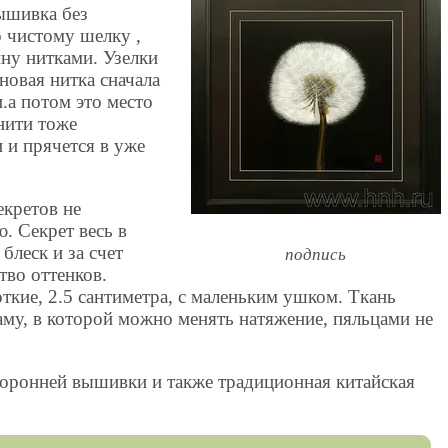
ышивка без
о чистому шелку ,
ину нитками. Узелки
новая нитка сначала
.а потом это место
нити тоже
 и прячется в уже
кретов не
. Секрет весь в
блеск и за счет
подпись
тво оттенков.
ткие, 2.5 сантиметра, с маленьким ушком. Ткань
аму, в которой можно менять натяжение, пяльцами не
торонней вышивки и также традиционная китайская