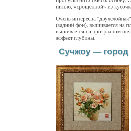
пропуска нити сквозь основу.
нитью, «срощенной» из кусочко
Очень интересна "двухслойная"
(задний фон), вышивается на п
вышивается на прозрачном шелк
эффект глубины.
Сучжоу — город