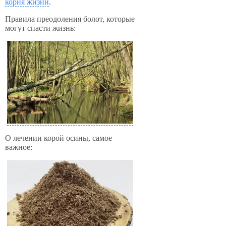
корня жизни
.
Правила преодоления болот, которые
могут спасти жизнь:
О лечении корой осины, самое
важное: