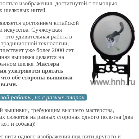
чностью изображения, достигнутой с помощью
х шелковых нитей.
вляется достоянием китайской
и искусства. Сучжоуская
 это удивительная работа в
 традиционной технологии,
уществует уже более 2000 лет.
няя вышивка делается на
рачном шелке.
Мастера
я ухитряются прятать
, что обе стороны вышивки
овыми.
дной работы, но с разных сторон.
й вышивки, требующим высшего мастерства,
ых сюжетов на разных сторонах одного полотна (два
кот и собака)!
 нити одного изображения под нити другого и