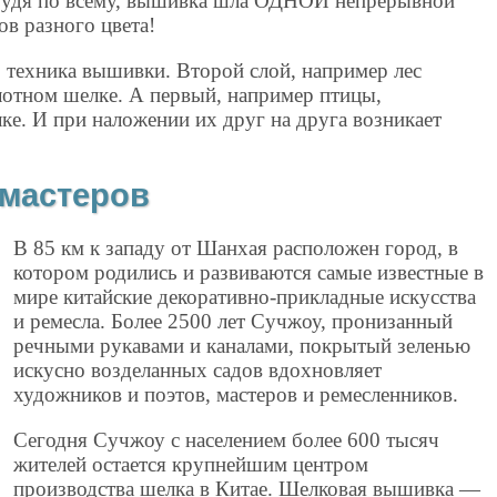
 Судя по всему, вышивка шла ОДНОЙ непрерывной
в разного цвета!
 техника вышивки. Второй слой, например лес
лотном шелке. А первый, например птицы,
е. И при наложении их друг на друга возникает
 мастеров
В 85 км к западу от Шанхая расположен город, в
котором родились и развиваются самые известные в
мире китайские декоративно-прикладные искусства
и ремесла. Более 2500 лет Сучжоу, пронизанный
речными рукавами и каналами, покрытый зеленью
искусно возделанных садов вдохновляет
художников и поэтов, мастеров и ремесленников.
Сегодня Сучжоу с населением более 600 тысяч
жителей остается крупнейшим центром
производства шелка в Китае. Шелковая вышивка —