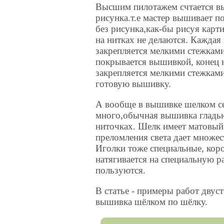
Высшим пилотажем счтается в
рисунка.т.е мастер вышивает п
без рисунка,как-бы рисуя карт
на нитках не делаются. Каждая 
закрепляется мелкими стежками
покрывается вышивкой, конец 
закрепляется мелкими стежками
готовую вышивку.
А вообще в вышивке шелком се
много,обычная вышивка гладью
ниточках. Шелк имеет матовый 
преломления света дает множес
Иголки тоже специальные, коро
натягивается на специальную р
пользуются.
В статье - примеры работ двус
вышивка шёлком по шёлку.