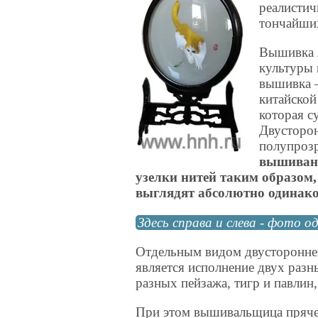
реалисти
тончайши
Вышивка я
культуры 
вышивка —
китайской
которая с
Двусторон
полупроз
вышивани
узелки нитей таким образом
выглядят абсолютно одинак
Здесь справа и слева - фото о
Отдельным видом двусторонне
является исполнение двух разн
разных пейзажа, тигр и павлин, 
При этом вышивальщица прячет