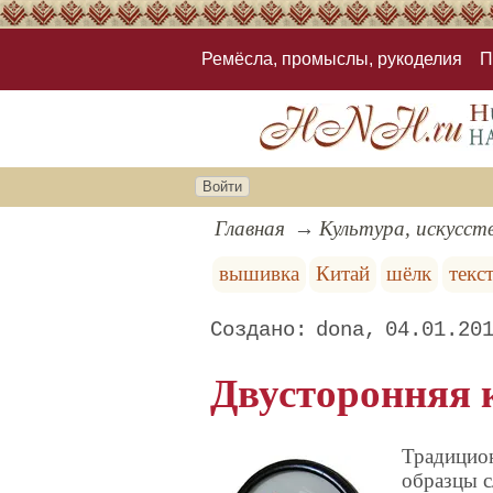
Ремёсла, промыслы, рукоделия
П
Войти
Главная
Культура, искусст
вышивка
Китай
шёлк
текс
dona
04.01.20
Двусторонняя 
Традицион
образцы с