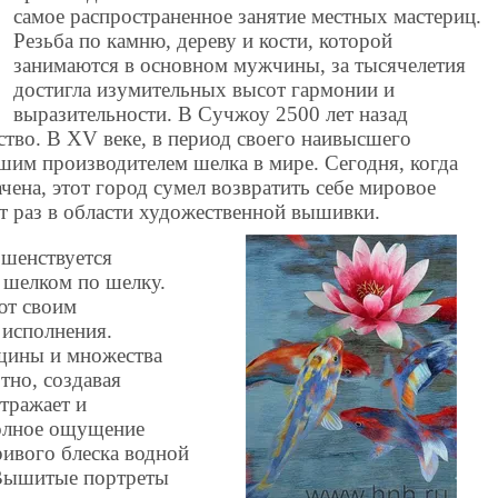
самое распространенное занятие местных мастериц.
Резьба по камню, дереву и кости, которой
занимаются в основном мужчины, за тысячелетия
достигла изумительных высот гармонии и
выразительности. В Сучжоу 2500 лет назад
тво. В XV веке, в период своего наивысшего
шим производителем шелка в мире. Сегодня, когда
чена, этот город сумел возвратить себе мировое
от раз в области художественной вышивки.
ршенствуется
 шелком по шелку.
ют своим
 исполнения.
щины и множества
тно, создавая
тражает и
полное ощущение
ривого блеска водной
 Вышитые портреты