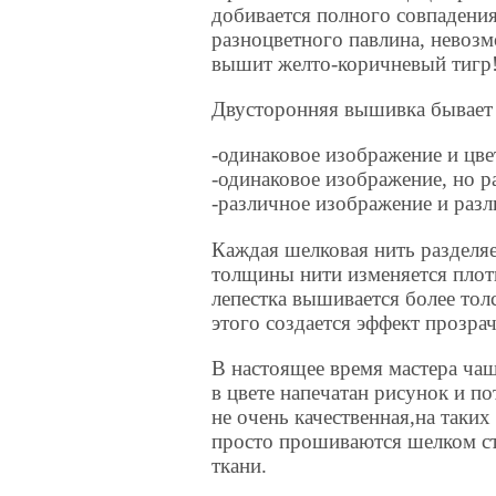
добивается полного совпадени
разноцветного павлина, невоз
вышит желто-коричневый тигр
Двусторонняя вышивка бывает
-одинаковое изображение и цве
-одинаковое изображение, но р
-различное изображение и разл
Каждая шелковая нить разделяе
толщины нити изменяется плот
лепестка вышивается более толс
этого создается эффект прозра
В настоящее время мастера чащ
в цвете напечатан рисунок и п
не очень качественная,на таки
просто прошиваются шелком ст
ткани.