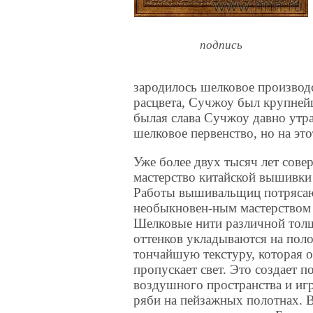
подпись
зародилось шелковое производс
расцвета, Сучжоу был крупней
былая слава Сучжоу давно утра
шелковое первенство, но на эт
Уже более двух тысяч лет сове
мастерство китайской вышивки
Работы вышивальщиц потряса
необыкновен-ным мастерством
Шелковые нити различной тол
оттенков укладываются на поло
тончайшую текстуру, которая о
пропускает свет. Это создает 
воздушного пространства и иг
ряби на пейзажных полотнах.