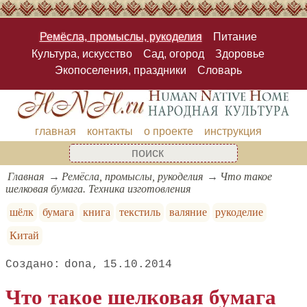
Ремёсла, промыслы, рукоделия
Питание
Культура, искусство
Сад, огород
Здоровье
Экопоселения, праздники
Словарь
главная
контакты
о проекте
инструкция
Главная
Ремёсла, промыслы, рукоделия
Что такое
шелковая бумага. Техника изготовления
шёлк
бумага
книга
текстиль
валяние
рукоделие
Китай
dona
15.10.2014
Что такое шелковая бумага