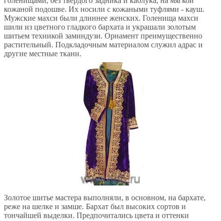
голенищами, без твердого задника и каблука, на мягкой
кожаной подошве. Их носили с кожаными туфлями - кауш.
Мужские махси были длиннее женских. Голенища махси
шили из цветного гладкого бархата и украшали золотым
шитьем техникой заминдузи. Орнамент преимущественно
растительный. Подкладочным материалом служил адрас и
другие местные ткани.
Золотое шитье мастера выполняли, в основном, на бархате,
реже на шелке и замше. Бархат был высоких сортов и
тончайшей выделки. Предпочитались цвета и оттенки