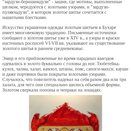
"зардузи-беришимдузи" - зашив, где мотивы, выполненные
шелком, чередуются с золотыми узорами, и "зардузи-
пулякчадузи", в котором золотое шитье сочетается с
нашитыми блестками.
Искусство украшения одежды золотым шитьем в Бухаре
имеет многовековую традицию. Письменные источники
сообщают о золотом шитье уже в XIV в., а узоры и краски
настенных росписей VI-VII вв. указывают на существование
золотого шитья в раннем средневековье.
Эмир и его приближенные во время парадных выездов
одевались в золото буквально с головы до ног. Тюбетейка-
кулох, чалма, халат, камзол, штаны, пояс, сапоги-махси, кауши
и даже портянки были покрыты золотыми узорами.
Случалось, что повелитель надевал на себя разом два или три
халата, для чего они специально шились объемной формы.
Золотом сверкали попоны и чепраки на лошадях.