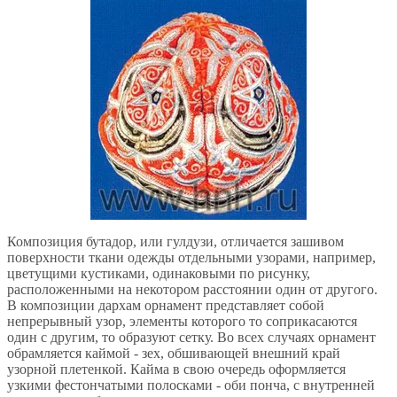
Композиция бутадор, или гулдузи, отличается зашивом
поверхности ткани одежды отдельными узорами, например,
цветущими кустиками, одинаковыми по рисунку,
расположенными на некотором расстоянии один от другого.
В композиции дархам орнамент представляет собой
непрерывный узор, элементы которого то соприкасаются
один с другим, то образуют сетку. Во всех случаях орнамент
обрамляется каймой - зех, обшивающей внешний край
узорной плетенкой. Кайма в свою очередь оформляется
узкими фестончатыми полосками - оби понча, с внутренней