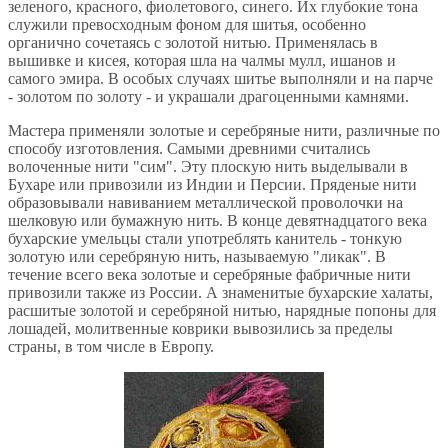
зеленого, красного, фиолетового, синего. Их глубокие тона
служили превосходным фоном для шитья, особенно
органично сочетаясь с золотой нитью. Применялась в
вышивке и кисея, которая шла на чалмы мулл, ишанов и
самого эмира. В особых случаях шитье выполняли и на парче
- золотом по золоту - и украшали драгоценными камнями.
Мастера применяли золотые и серебряные нити, различные по
способу изготовления. Самыми древними считались
волоченные нити "сим". Эту плоскую нить выделывали в
Бухаре или привозили из Индии и Персии. Пряденые нити
образовывали навиванием металлической проволочки на
шелковую или бумажную нить. В конце девятнадцатого века
бухарские умельцы стали употреблять канитель - тонкую
золотую или серебряную нить, называемую "ликак". В
течение всего века золотые и серебряные фабричные нити
привозили также из России. А знаменитые бухарские халаты,
расшитые золотой и серебряной нитью, нарядные попоны для
лошадей, молитвенные коврики вывозились за пределы
страны, в том числе в Европу.