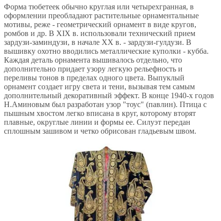
Форма тюбетеек обычно круглая или четырехгранная, в
оформлении преобладают растительные орнаментальные
мотивы, реже - геометрический орнамент в виде кругов,
ромбов и др. В XIX в. использовали технический прием
зардузи-заминдузи, в начале ХХ в. - зардузи-гулдузи. В
вышивку охотно вводились металлические куполки - кубба.
Каждая деталь орнамента вышивалось отдельно, что
дополнительно придает узору легкую рельефность и
переливы тонов в пределах одного цвета. Выпуклый
орнамент создает игру света и тени, вызывая тем самым
дополнительный декоративный эффект. В конце 1940-х годов
Н.Аминовым был разработан узор "тоус" (павлин). Птица с
пышным хвостом легко вписана в круг, которому вторят
плавные, округлые линии и формы ее. Силуэт передан
сплошным зашивом и четко обрисован гладьевым швом.