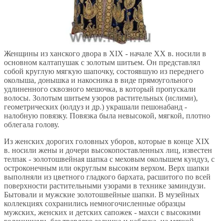
Женщины из ханского двора в XIX - начале ХХ в. носили в
основном калтапушак с золотым шитьем. Он представлял
собой круглую мягкую шапочку, состоявшую из переднего
околыша, донышка и накосника в виде прямоугольного
удлиненного сквозного мешочка, в который пропускали
волосы. Золотым шитьем узоров растительных (ислими),
геометрических (юлдуз и др.) украшали пешонабанд -
налобную повязку. Повязка была невысокой, мягкой, плотно
облегала голову.
Из женских дорогих головных уборов, которые в конце XIX
в. носили жены и дочери высокопоставленных лиц, известен
телпак - золотошвейная шапка с меховым околышем кундуз, с
остроконечным или округлым высоким верхом. Верх шапки
выполняли из цветного гладкого бархата, расшитого по всей
поверхности растительными узорами в технике заминдузи.
Бытовали и мужские золотошвейные шапки. В музейных
коллекциях сохранились немногочисленные образцы
мужских, женских и детских сапожек - махси с высокими