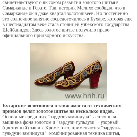
свидетельствуют о высоком развитии золотого шитья в
Самарканде и Герате. Так, историк Мелихо сообщал, что в
Самарканде был даже квартал золотошвеев. Но постепенно
это солнечное занятие сосредоточилось в Бухаре, которая еще
в шестнадцатом веке стала столицей узбекского государства
Шейбанидов. Здесь золотое шитье получило право
официального придворного искусства.
Бухарские золотошвеи в зависимости от технических
приемов делят золотое шитье на несколько видов.
Основные среди них "зардузи-заминдузи" - сплошная
вышивка фона золотом и "зардузи-гульдузи" - узорный
(цветочный) зашив. Кроме того, применяются "зардузи-
гульдузи-заминдузи" -комбинированная техника шитья,