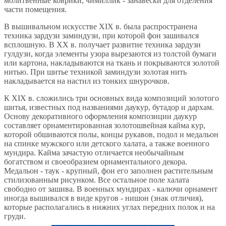
молитвенные коврики, чимиллик - занавески для отделения
части помещения.
В вышивальном искусстве XIX в. была распространена
техника зардузи заминдузи, при которой фон зашивался
всплошную. В ХХ в. получает развитие техника зардузи
гулдузи, когда элементы узора вырезаются из толстой бумаги
или картона, накладываются на ткань и покрываются золотой
нитью. При шитье техникой заминдузи золотая нить
накладывается на настил из тонких шнурочков.
К XIX в. сложились три основных вида композиций золотого
шитья, известных под названиями даукур, бутадор и дархам.
Основу декоративного оформления композиции даукур
составляет орнаментированная золотошвейная кайма кур,
которой обшиваются полы, концы рукавов, подол и медальон
на спинке мужского или детского халата, а также военного
мундира. Кайма зачастую отличается необычайным
богатством и своеобразием орнаментального декора.
Медальон - таук - крупный, фон его заполнен растительным
стилизованным рисунком. Все остальное поле халата
свободно от зашива. В военных мундирах - калючи орнамент
иногда вышивался в виде кругов - нишон (знак отличия),
которые располагались в нижних углах передних полок и на
груди.