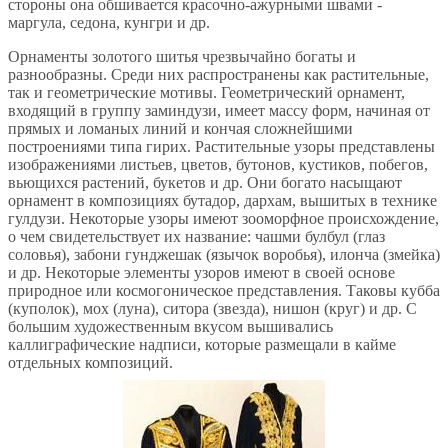
стороны она обшивается красочно-ажурными швами -
маргула, седона, кунгри и др.
Орнаменты золотого шитья чрезвычайно богаты и
разнообразны. Среди них распространены как растительные,
так и геометрические мотивы. Геометрический орнамент,
входящий в группу заминдузи, имеет массу форм, начиная от
прямых и ломаных линий и кончая сложнейшими
построениями типа гирих. Растительные узоры представлены
изображениями листьев, цветов, бутонов, кустиков, побегов,
вьющихся растений, букетов и др. Они богато насыщают
орнамент в композициях бутадор, дархам, вышитых в технике
гулдузи. Некоторые узоры имеют зооморфное происхождение,
о чем свидетельствует их название: чашми булбул (глаз
соловья), забони гунджешак (язычок воробья), илонча (змейка)
и др. Некоторые элементы узоров имеют в своей основе
природное или космогоническое представления. Таковы кубба
(куполок), мох (луна), ситора (звезда), нишон (круг) и др. С
большим художественным вкусом вышивались
каллиграфические надписи, которые размещали в кайме
отдельных композиций.