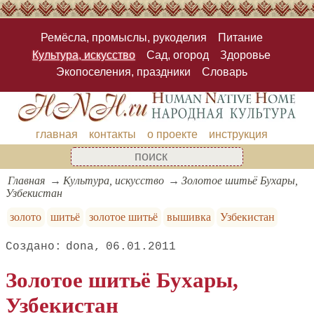
Ремёсла, промыслы, рукоделия
Питание
Культура, искусство
Сад, огород
Здоровье
Экопоселения, праздники
Словарь
главная
контакты
о проекте
инструкция
Главная
Культура, искусство
Золотое шитьё Бухары,
Узбекистан
золото
шитьё
золотое шитьё
вышивка
Узбекистан
dona
06.01.2011
Золотое шитьё Бухары,
Узбекистан