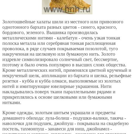
Золотошвейные халаты шили из местного или привозного
однотонного бархата разных цветов - синего, красного,
бордового, зеленого. Вышивка производилась
металлическими нитями - калебатун - очень узкая тонкая
полоска металла или серебряная тонкая расплющенная
проволока, в ряде случаев покрываемая позолотой, туго
накрученная на шелковую или бумажную нить. Золото
издревле символизировало солнечный свет, бессмертие,
поэтому и было очень популярно в высших слоях общества.
Кроме металлических нитей, применялся цветной крученый и
некрученый шелк, аппликации из бархата и шелка, рельефные
розетки - кубба и кубба олмаси, выполняемые из золотых
нитей и имитирующие ювелирные украшения. Нити
накладывались поверх ткани параллельными рядами и
прикреплялись к основе шелковыми или бумажными
нитками.
Кроме одежды, золотым шитьем украшали и предметы
домашнего обихода: лула-болиш - подушки-валики, такяча -
наволочки для подушек, джойпуш - покрывала на свадебную
постель, тахмонпуш - занавеси для ниш, джойнамоз -