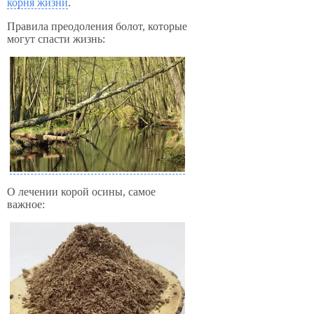
корня жизни
.
Правила преодоления болот, которые
могут спасти жизнь:
О лечении корой осины, самое
важное: