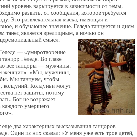
ний уровень варьируется в зависимости от темы,
ходимо развить, от сообщения, которое требуется
оду. Это развлекательная маска, имеющая и
ное, и обучающее значение. Геледэ танцуется и днем
ем танец является зрелищным, а ночью он
 церемониальный смысл.
 Геледе — «умиротворение
 танцор Геледе. Во главе
ако все танцоры — мужчины.
ом женщин». «Мы, мужчины,
абы. Мы танцуем, чтобы
, колдуний. Колдуньи могут
щества нет защиты, потому
вать. Бог не возражает
за каждого умершего
ого».
 еще два характерных высказывания танцоров
еде. Один из них сказал: «У меня уже есть трое детей,