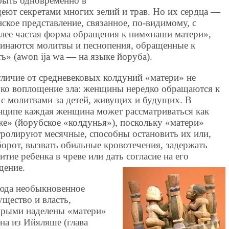
быть одновременно в
деют секретами многих зелий и трав. Но их сердца —
ское представление, связанное, по-видимому, с
лее частая форма обращения к ним«наши матери»,
ачинаются молитвы и песнопения, обращенные к
» (awon ija wa — на языке йоруба).
тличие от средневековых колдуний «матери» не
ько воплощение зла: женщины нередко обращаются к
 с молитвами за детей, живущих и будущих. В
нципе каждая женщина может рассматриваться как
же» (йорубское «колдунья»), поскольку «матери»
тролируют месячные, способны остановить их или,
борот, вызвать обильные кровотечения, задержать
итие ребенка в чреве или дать согласие на его
дение.
юда необыкновенное
ущество и власть,
орыми наделены «матери»
на из Ийяляше (глава