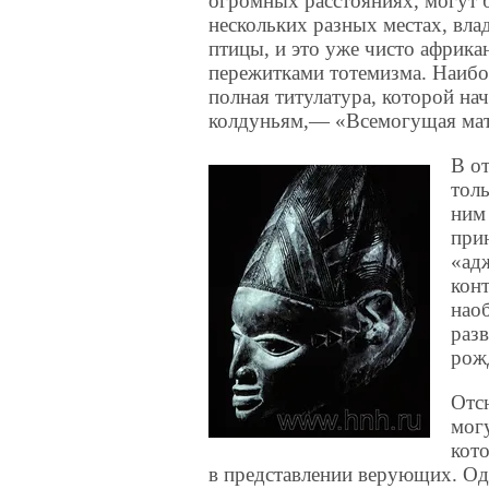
огромных расстояниях, могут 
нескольких разных местах, вла
птицы, и это уже чисто африкан
пережитками тотемизма. Наибо
полная титулатура, которой н
колдуньям,— «Всемогущая мать
В о
тол
ним
при
«ад
кон
нао
разв
рож
Отс
мог
кот
в представлении верующих. Од