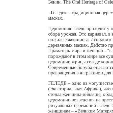
Бенин. The Oral Heritage of Gel
«Геледе» – традиционная цере
масках.
Церемония геледе проходит у н
сбора урожая. Это карнавал, 
пожилые женщины. Исполнител
деревянных масках. Действо п
Праматерь мира и женщин - "в
порождают в этом мире всё су
церемонии жрицы геледе корон
Современные йоруба опасаютс
превращения в аттракцион для
ГЕЛЕДЕ – одно из могуществе
(Экваториальная Африка), член
стояла женщина-ийяляше, обла
церемонии возведения на прес
ритуальных церемоний геледе
женщинам – «Великим Матерям»