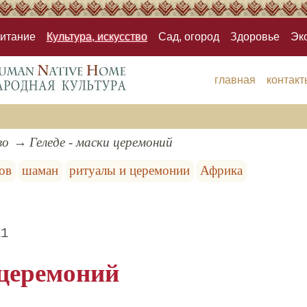
итание
Культура, искусство
Сад, огород
Здоровье
Эк
главная
контакт
во
Геледе - маски церемоний
ов
шаман
ритуалы и церемонии
Африка
11
 церемоний