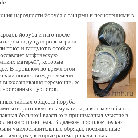
ede
мония народности йоруба с танцами и песнопениями в
ародов йоруба и наго после
в котором ведущую роль играют
и поют и танцуют в особых
рославляет мифическую
еликих матерей", которые
щее. В прошлом во время этой
овали нового вождя племени.
я выхолащивания церемонии, её
 иностранных туристов.
нных тайных обществ йоруба
ами которого являлись мужчины, а во главе обычно
давшая большой властью и принимавшая участие в
тол нового правителя. В далеком прошлом целью
 были умилостивительные обряды, посвященные
, или адже, которые рассматривались как