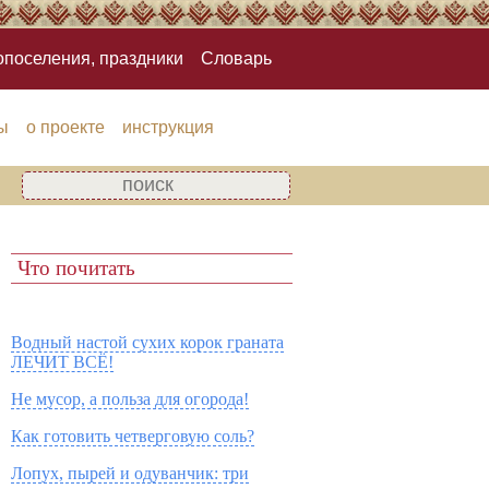
опоселения, праздники
Словарь
ы
о проекте
инструкция
Что почитать
Водный настой сухих корок граната
ЛЕЧИТ ВСЁ!
Не мусор, а польза для огорода!
Как готовить четверговую соль?
Лопух, пырей и одуванчик: три