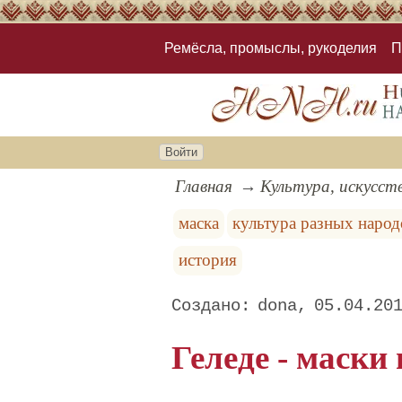
Ремёсла, промыслы, рукоделия
П
Войти
Главная
Культура, искусст
маска
культура разных народ
история
dona
05.04.20
Геледе - маски