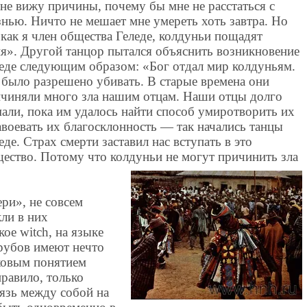
 не вижу причины, почему бы мне не расстаться с
нью. Ничто не мешает мне умереть хоть завтра. Но
 как я член общества Геледе, колдуньи пощадят
я». Другой танцор пытался объяснить возникновение
еде следующим образом: «Бог отдал мир колдуньям.
было разрешено убивать. В старые времена они
чиняли много зла нашим отцам. Наши отцы долго
али, пока им удалось найти способ умиротворить их
авоевать их благосклонность — так начались танцы
еде. Страх смерти заставил нас вступать в это
ество. Потому что колдуньи не могут причинить зла
ри», не совсем
кли в них
ое witch, на языке
орубов имеют нечто
ковым понятием
правило, только
язь между собой на