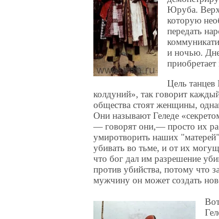
Юруба. Верх
которую необ
передать нар
коммуникатив
и ночью. Дн
приобретает
Цель танцев
колдуний», так говорит каждый
общества стоят женщины, одн
Они называют Геледе «секрет
— говорят они,— просто их р
умиротворить наших "матерей"
убивать во тьме, и от их могу
что бог дал им разрешение уби
против убийства, потому что 
мужчину он может создать нов
Вот
Гел