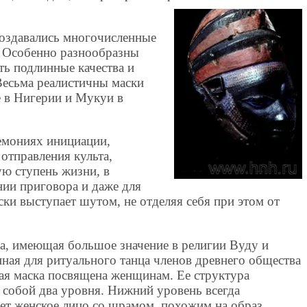
создавались многочисленные
 Особенно разнообразны
ть подлинные качества и
Весьма реалистичны маски
 в Нигерии и Мукуи в
емониях инициации,
 отправления культа,
ую ступень жизни, в
нии приговора и даже для
ски выступает шутом, не отделяя себя при этом от
ка, имеющая большое значение в религии Вуду и
ная для ритуального танца членов древнего общества
ная маска посвящена женщинам. Ее структура
 собой два уровня. Нижний уровень всегда
ет женское лицо со шрамом, похожим на образ