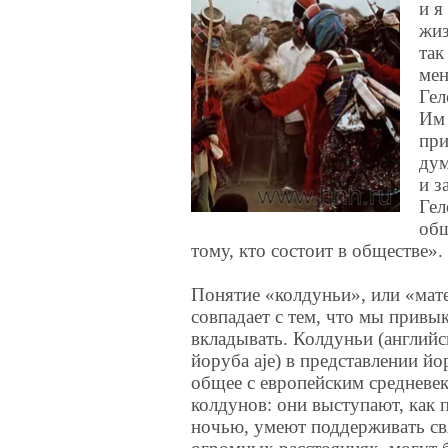
и я
жиз
так
мен
Гел
Им 
при
дум
и з
Гел
общ
тому, кто состоит в обществе».
Понятие «колдуньи», или «мате
совпадает с тем, что мы привы
вкладывать. Колдуньи (английск
йоруба aje) в представлении й
общее с европейским средневе
колдунов: они выступают, как 
ночью, умеют поддерживать св