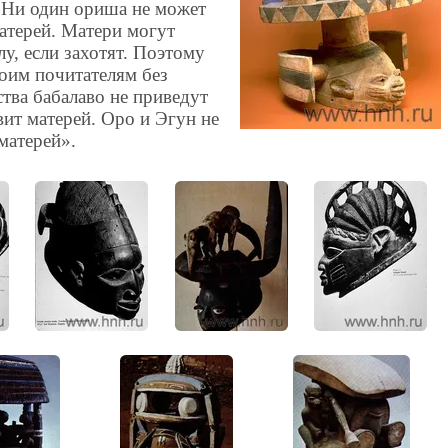
 «Ни один ориша не может
атерей. Матери могут
у, если захотят. Поэтому
оим почитателям без
тва бабалаво не приведут
вит матерей. Оро и Эгун не
матерей».