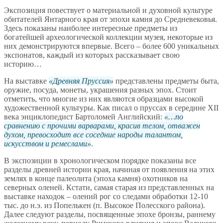
Экспозиция повествует о материальной и духовной культуре
обитателей Янтарного края от эпохи камня до Средневековья.
Здесь показаны наиболее интересные предметы из
богатейшей археологической коллекции музея, некоторые из
них демонстрируются впервые. Всего – более 600 уникальных
экспонатов, каждый из которых рассказывает свою
историю…
На выставке
Древняя Пруссия
представлены предметы быта,
оружие, посуда, монеты, украшения разных эпох. Стоит
отметить, что многие из них являются образцами высокой
художественной культуры. Как писал о пруссах в середине XII
века энциклопедист Бартоломей Английский:
…по
сравнению с прочими варварами, красив телом, отважен
духом, превосходит все соседние народы талантом,
искусством и ремеслами
.
В экспозиции в хронологическом порядке показаны все
разделы древней истории края, начиная от появления на этих
землях в конце палеолита (эпоха камня) охотников на
северных оленей. Кстати, самая старая из представленных на
выставке находок – олений рог со следами обработки 12-10
тыс. до н.э. из Попелькен (п. Высокое Полесского района).
Далее следуют разделы, посвященные эпохе бронзы, раннему