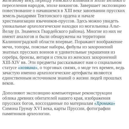
железному веку, периоду Римского влияния и эпохе Великого
переселения народов, эпохе викингов. Завершает экспозицию
повествование о начавшемся в XIII веке завоевании прусских
земель рыцарями Тевтонского ордена и начале
христианизации язычников-пруссов. Здесь можно увидеть
уникальные археологические находки из могильника Альт-
Велау (п. Знаменск Гвардейского района). Многие из них не
имеют аналогов и были обнаружены на территории
Калининградской области впервые. Поражают воображение
мечи, топоры, поясные наборы, фибулы из захоронений
знатных прусских воинов и удивительные украшения из
серебра, бронзы, янтаря и стекла из женских захоронений
XIII-XIV вв. Эти предметы рассказывают нам о социальном
статусе
хозяина
, о торговых связях, о моде тех времен, ведь
зачастую именно археологические артефакты являются
единственным источником знаний о жизни людей прошлых
веков.
Дополняют экспозицию компьютерные реконструкции
облика древних обитателей нашего края, изображения
прусских богов, воссозданные по материалам
Хроники
Симона Грунау XVI века, карты Пруссии, фотографии
памятников археологии.