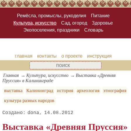
Ремёсла, промыслы, рукоделия
Питание
Культура, искусство
Сад, огород
Здоровье
Экопоселения, праздники
Словарь
главная
контакты
о проекте
инструкция
Главная
Культура, искусство
Выставка «Древняя
Пруссия» в Калининграде
выставка
Калининград
история
археология
этнография
культура разных народов
dona
14.08.2012
Выставка «Древняя Пруссия»