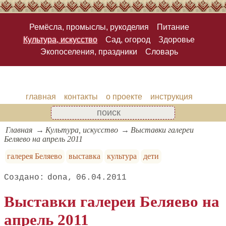
Ремёсла, промыслы, рукоделия
Питание
Культура, искусство
Сад, огород
Здоровье
Экопоселения, праздники
Словарь
главная
контакты
о проекте
инструкция
Главная
Культура, искусство
Выставки галереи
Беляево на апрель 2011
галерея Беляево
выставка
культура
дети
dona
06.04.2011
Выставки галереи Беляево на
апрель 2011