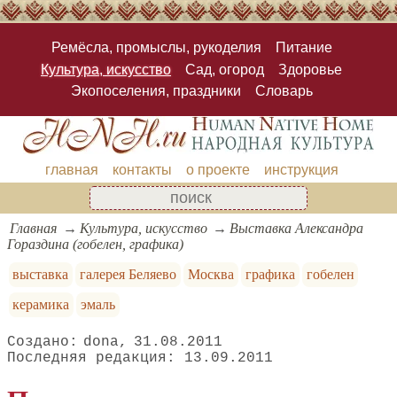
Ремёсла, промыслы, рукоделия
Питание
Культура, искусство
Сад, огород
Здоровье
Экопоселения, праздники
Словарь
главная
контакты
о проекте
инструкция
Главная
Культура, искусство
Выставка Александра
Гораздина (гобелен, графика)
выставка
галерея Беляево
Москва
графика
гобелен
керамика
эмаль
dona
31.08.2011
13.09.2011