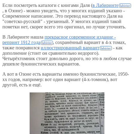
Если посмотреть каталоги с книгами Даля (
в Лабиринте
, в Озоне) - можно увидеть, что у многих изданий указано -
Современное написание. Это перевод настоящего Даля на
"советско-русский" - урезанный. У многих изданий такой
пометки нет, скорее всего это оригинал, но лучше уточнять.
В Лабиринте нашла
прекрасное современное издание -
репринт 1912 года
, сохранённый вариант в 4-х томах,
также понравился
иллюстрированный вариант
- как
дополнение (стоит он сравнительно недорого).
Четырёхтомник стоит довольно дорого, но это в любом случае
дешевле букинистических вариантов.
А вот в Озоне есть варианты именно букинистические, 1950-
хх годов, например: вот один вариант (4-х-томник), вот
другой, есть и ещё.