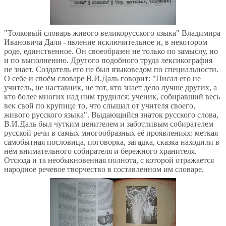
"Толковый словарь живого великорусского языка" Владимира
Ивановича Даля - явление исключительное и, в некотором
роде, единственное. Он своеобразен не только по замыслу, но
и по выполнению. Другого подобного труда лексикография
не знает. Создатель его не был языковедом по специальности.
О себе и своём словаре В.И.Даль говорит: "Писал его не
учитель, не наставник, не тот, кто знает дело лучше других, а
кто более многих над ним трудился; ученик, собиравший весь
век свой по крупице то, что слышал от учителя своего,
живого русского языка". Выдающийся знаток русского слова,
В.И.Даль был чутким ценителем и заботливым собирателем
русской речи в самых многообразных её проявлениях: меткая
самобытная пословица, поговорка, загадка, сказка находили в
нём внимательного собирателя и бережного хранителя.
Отсюда и та необыкновенная полнота, с которой отражается
народное речевое творчество в составленном им словаре.