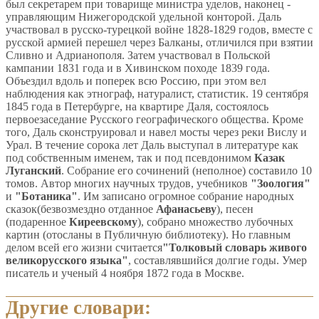
был секретарем при товарище министра уделов, наконец -
управляющим Нижегородской удельной конторой. Даль
участвовал в русско-турецкой войне 1828-1829 годов, вместе с
русской армией перешел через Балканы, отличился при взятии
Сливно и Адрианополя. Затем участвовал в Польской
кампании 1831 года и в Хивинском походе 1839 года.
Объездил вдоль и поперек всю Россию, при этом вел
наблюдения как этнограф, натуралист, статистик. 19 сентября
1845 года в Петербурге, на квартире Даля, состоялось
первоезаседание Русского географического общества. Кроме
того, Даль сконструировал и навел мосты через реки Вислу и
Урал. В течение сорока лет Даль выступал в литературе как
под собственным именем, так и под псевдонимом
Казак
Луганский
. Собрание его сочинений (неполное) составило 10
томов. Автор многих научных трудов, учебников
"Зоология"
и
"Ботаника"
. Им записано огромное собрание народных
сказок(безвозмездно отданное
Афанасьеву
), песен
(подаренное
Киреевскому
), собрано множество лубочных
картин (отосланы в Публичную библиотеку). Но главным
делом всей его жизни считается
"Толковый словарь живого
великорусского языка"
, составлявшийся долгие годы. Умер
писатель и ученый 4 ноября 1872 года в Москве.
Другие словари: