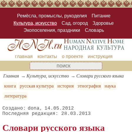
Ремёсла, промыслы, рукоделия
Питание
Культура, искусство
Сад, огород
Здоровье
Экопоселения, праздники
Словарь
главная
контакты
о проекте
инструкция
Главная
Культура, искусство
Словари русского языка
книга
русская культура
история
этнография
наука
литература
dona
14.05.2012
28.03.2013
Словари русского языка