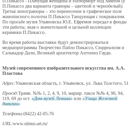
П.Пикассо - Плачущая женщина и Натюрморт под лампой (у
П.Пикассо два варианта гравюры – цветной и чернобелый).
Третья линогравюры – это перенесение в графическое поле
живописного полотна П.Пикассо Танцующая с покрывалом.
По просьбе музея Ульяновска Ю.Е. Ефремов передал в фонды
эти работы, зная о значительной и цельной коллекции
керамики П.Пикассо.
Во время работы выставки будут демонстрироваться
медиапрограммы Творчество Пабло Пикассо, Сюрреализм и
Сальвадор Дали, Великий архитектор Антонио Гауди.
Музей современного изобразительного искусства им. А.А.
Пластова
Адрес:
Ульяновская область, г. Ульяновск, ул. Льва Толстого, 51
Проезд:
Трамв. №№ 1, 2, 4, 9, 10, маршр. такси №№ 4, 96, 94,
119, 69 до ост.
Дом-музей Ленина
или
Улица Железной
дивизии
Телефоны:
(8422) 42-05-76
URL:
www.ulmus-art.ru/