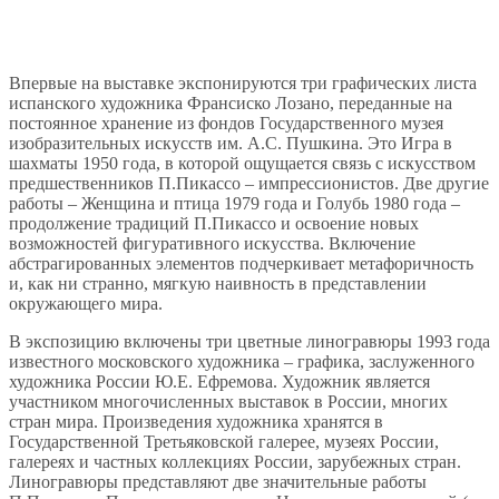
Впервые на выставке экспонируются три графических листа
испанского художника Франсиско Лозано, переданные на
постоянное хранение из фондов Государственного музея
изобразительных искусств им. А.С. Пушкина. Это Игра в
шахматы 1950 года, в которой ощущается связь с искусством
предшественников П.Пикассо – импрессионистов. Две другие
работы – Женщина и птица 1979 года и Голубь 1980 года –
продолжение традиций П.Пикассо и освоение новых
возможностей фигуративного искусства. Включение
абстрагированных элементов подчеркивает метафоричность
и, как ни странно, мягкую наивность в представлении
окружающего мира.
В экспозицию включены три цветные линогравюры 1993 года
известного московского художника – графика, заслуженного
художника России Ю.Е. Ефремова. Художник является
участником многочисленных выставок в России, многих
стран мира. Произведения художника хранятся в
Государственной Третьяковской галерее, музеях России,
галереях и частных коллекциях России, зарубежных стран.
Линогравюры представляют две значительные работы