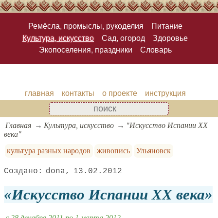
Ремёсла, промыслы, рукоделия
Питание
Культура, искусство
Сад, огород
Здоровье
Экопоселения, праздники
Словарь
главная
контакты
о проекте
инструкция
Главная
Культура, искусство
"Искусство Испании ХХ
века"
культура разных народов
живопись
Ульяновск
dona
13.02.2012
Искусство Испании ХХ века
c 28 декабря 2011 по 1 марта 2012