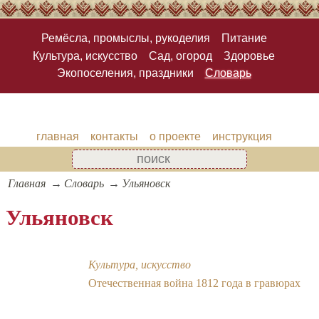
Ремёсла, промыслы, рукоделия
Питание
Культура, искусство
Сад, огород
Здоровье
Экопоселения, праздники
Словарь
главная
контакты
о проекте
инструкция
Главная
Словарь
Ульяновск
Ульяновск
Культура, искусство
Отечественная война 1812 года в гравюрах