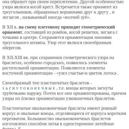
она образует при своем переплетении. Другой особенностью
узора являлся косой крест. Встречается также орнамент из
треугольников, обращенных вершинами друг к другу , и
зигзагов , называемый иногда «волчий зуб».
В XII в.
на смену плетеному приходит геометрический
орнамент
, состоящий из ромбов, косой решетки, зигзага с
точками в центре. Сохраняется орнаментация линиями
треугольного штампа. Узор этот являлся своеобразным
оберегом.
В ХII-ХIII вв. при сохранении геометрического узора на
браслетах, особенно городских, появились элементы
растительной орнаментации. Появляются элементы
восточной орнаментации - «узел счастья»и цветок лотоса .
Своеобразный тип пластинчатых браслетов -
загнутоконечные
, т.е. концы которых загнуты
трубочками наружу. Почти все они орнаментированы, причем
узоры их близки орнаментации узкоконечных браслетов.
Пластинчатые овальноконечные браслеты имеют ровный
корпус и овальные концы, отделяющиеся от корпуса коротким
перехватом. Большинство овальноконечных браслетов
изготовлено способом литья в односторонние литейные
формы. Е