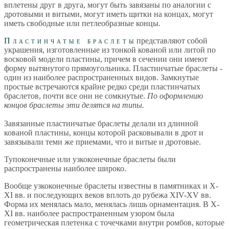
вплетены друг в друга, могут быть завязаны по аналогии с
дротовыми и витыми, могут иметь щитки на концах, могут
иметь свободные или петлеобразные концы.
Пластинчатые браслеты
представляют собой
украшения, изготовленные из тонкой кованой или литой по
восковой модели пластины, причем в сечении они имеют
форму вытянутого прямоугольника. Пластинчатые браслеты -
один из наиболее распространенных видов. Замкнутые
простые встречаются крайне редко среди пластинчатых
браслетов, почти все они не сомкнутые.
По оформлению
концов браслеты эти делятся на типы.
Завязанные пластинчатые браслеты делали из длинной
кованой пластины, концы которой расковывали в дрот и
завязывали теми же приемами, что и витые и дротовые.
Тупоконечные или узкоконечные браслеты были
распространены наиболее широко.
Вообще узкоконечные браслеты известны в памятниках и Х-
ХI вв. и последующих веков вплоть до рубежа ХIV-ХV вв.
Форма их менялась мало, менялась лишь орнаментация. В Х-
ХI вв. наиболее распространенным узором была
геометрическая плетенка с точечками внутри ромбов, которые