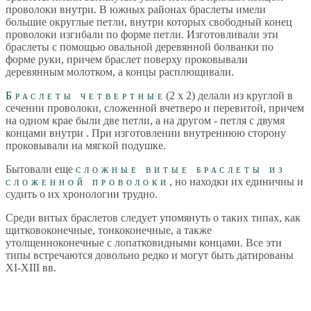
проволоки внутри. В южных районах браслеты имели
большие округлые петли, внутри которых свободный конец
проволоки изгибали по форме петли. Изготовливали эти
браслеты с помощью овальной деревянной болванки по
форме руки, причем браслет поверху проковывали
деревянным молотком, а концы расплющивали.
Браслеты четвертные
(2 х 2) делали из круглой в
сечении проволоки, сложенной вчетверо и перевитой, причем
на одном крае были две петли, а на другом - петля с двумя
концами внутри . При изготовлении внутреннюю сторону
проковывали на мягкой подушке.
Бытовали еще
сложные витые браслеты из
сложенной проволоки
, но находки их единичны и
судить о их хронологии трудно.
Среди витых браслетов следует упомянуть о таких типах, как
щитковоконечные, тонкоконечные, а также
утолщенноконечные с лопатковидными концами. Все эти
типы встречаются довольно редко и могут быть датированы
ХI-ХIII вв.