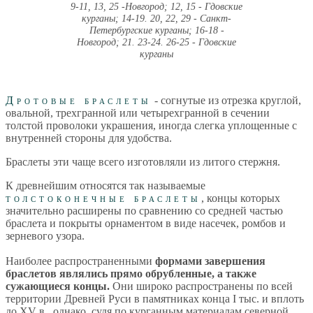
9-11, 13, 25 -Новгород; 12, 15 - Гдовские
курганы; 14-19. 20, 22, 29 - Санкт-
Петербургские курганы; 16-18 -
Новгород; 21. 23-24. 26-25 - Гдовские
курганы
Дротовые браслеты
- согнутые из отрезка круглой,
овальной, трехгранной или четырехгранной в сечении
толстой проволоки украшения, иногда слегка уплощенные с
внутренней стороны для удобства.
Браслеты эти чаще всего изготовляли из литого стержня.
К древнейшим относятся так называемые
толстоконечные браслеты
, концы которых
значительно расширены по сравнению со средней частью
браслета и покрыты орнаментом в виде насечек, ромбов и
зерневого узора.
Наиболее распространенными
формами завершения
браслетов являлись прямо обрубленные, а также
сужающиеся концы.
Они широко распространены по всей
территории Древней Руси в памятниках конца I тыс. и вплоть
до XV в., однако, судя по курганным материалам северной