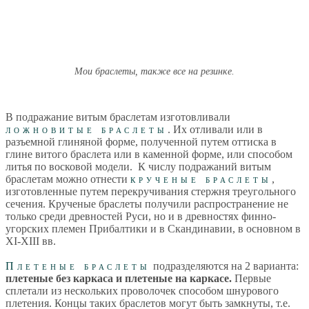
Мои браслеты, также все на резинке.
В подражание витым браслетам изготовливали
ложновитые браслеты
. Их отливали или в
разъемной глиняной форме, полученной путем оттиска в
глине витого браслета или в каменной форме, или способом
литья по восковой модели. К числу подражаний витым
браслетам можно отнести
крученые браслеты
,
изготовленные путем перекручивания стержня треугольного
сечения. Крученые браслеты получили распространение не
только среди древностей Руси, но и в древностях финно-
угорских племен Прибалтики и в Скандинавии, в основном в
ХI-ХIII вв.
Плетеные браслеты
подразделяются на 2 варианта:
плетеные без каркаса и плетеные на каркасе.
Первые
сплетали из нескольких проволочек способом шнурового
плетения. Концы таких браслетов могут быть замкнуты, т.е.