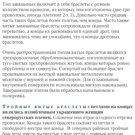
Тип завязанных включает в себя браслеты с разным
количеством проволок, из которых они изготовлены (две-три
проволоки, иногда плетение 2 х 3). Довольно часто средняя
часть таких браслетов более толстая, чем концы. Часто также
витые завязанные браслеты сопровождали сканной
перевитью, а концы их расковывали в единый дрот, они
завязывались теми же способами, что и концы дротовых
браслетов.
Очень распространенным типом витых браслетов являются
трехпроволочные обрубленноконечные, изготовленные из
туго свитых трехпроволочных жгутов, концы которых ровно
обрублены и не сомкнуты. Согнутый на болванке браслет
проковывался на жесткой наковальне металлическим
молотком с верхней и нижней сторон. Для сглаживания
внутренней поверхности использовали мягкую наковальню.
Завершающим этапом была обработка напильником и
полировка.
Тройные витые браслеты
с петлями на концах
являлись излюбленным украшением женщин
северорусских племен.
Сложены они втрое из одного отрезка
проволоки. Концы такого браслета состоят из петли и
свободного внутри нее конца . В северных районах тройные
браслеты имели вытянутые узкие петли с прямым концом