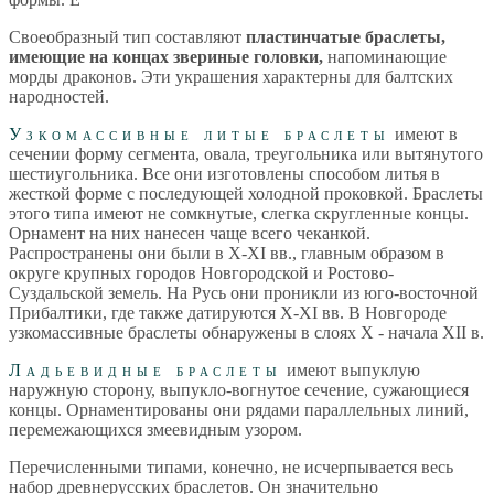
Своеобразный тип составляют
пластинчатые браслеты,
имеющие на концах звериные головки,
напоминающие
морды драконов. Эти украшения характерны для балтских
народностей.
Узкомассивные литые браслеты
имеют в
сечении форму сегмента, овала, треугольника или вытянутого
шестиугольника. Все они изготовлены способом литья в
жесткой форме с последующей холодной проковкой. Браслеты
этого типа имеют не сомкнутые, слегка скругленные концы.
Орнамент на них нанесен чаще всего чеканкой.
Распространены они были в Х-ХI вв., главным образом в
округе крупных городов Новгородской и Ростово-
Суздальской земель. На Русь они проникли из юго-восточной
Прибалтики, где также датируются Х-ХI вв. В Новгороде
узкомассивные браслеты обнаружены в слоях X - начала XII в.
Ладьевидные браслеты
имеют выпуклую
наружную сторону, выпукло-вогнутое сечение, сужающиеся
концы. Орнаментированы они рядами параллельных линий,
перемежающихся змеевидным узором.
Перечисленными типами, конечно, не исчерпывается весь
набор древнерусских браслетов. Он значительно