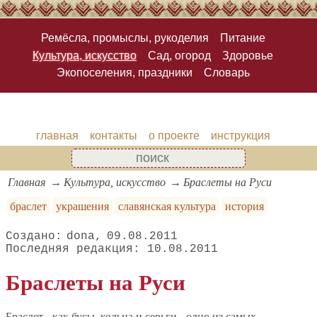
Ремёсла, промыслы, рукоделия
Питание
Культура, искусство
Сад, огород
Здоровье
Экопоселения, праздники
Словарь
главная
контакты
о проекте
инструкция
Главная
Культура, искусство
Браслеты на Руси
браслет
украшения
славянская культура
история
dona
09.08.2011
10.08.2011
Браслеты на Руси
Браслет - как бусы, кольца и серьги - одно из самых