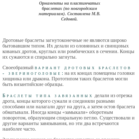
Орнаменты на пластинчатых
браслетах (по новгородским
материалам). Составлена М.В.
Седовой.
Дротовые браслеты загнутоконечные не являются широко
бытовавшим типом. Их делали из оловянных и свинцовых
кованых дротов, круглых или ромбических в сечении. Концы
их сужаются и спирально загнуты.
Своеобразный
вариант дротовых браслетов
- звериноголовые:
на их концах помещены головки
хищника или дракона. Прототипом таких браслетов могли
быть византийские образцы.
Браслеты типа завязанных
делали из отрезка
дрота, концы которого сужали и соединяли разными
способами или налагали друг на друга, а затем остов браслета
обматывали. Иногда концы «замыкали» оборотным
поворотом, образующим спиральную петлю. Существовали и
другие варианты завязывания, но эти два встречаются
наиболее часто.