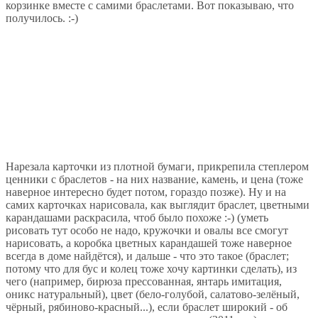
корзинке вместе с самими браслетами. Вот показываю, что
получилось. :-)
Нарезала карточки из плотной бумаги, прикрепила степлером
ценники с браслетов - на них название, камень, и цена (тоже
наверное интересно будет потом, гораздо позже). Ну и на
самих карточках нарисовала, как выглядит браслет, цветными
карандашами раскрасила, чтоб было похоже :-) (уметь
рисовать тут особо не надо, кружочки и овалы все смогут
нарисовать, а коробка цветных карандашей тоже наверное
всегда в доме найдётся), и дальше - что это такое (браслет;
потому что для бус и колец тоже хочу картинки сделать), из
чего (например, бирюза прессованная, янтарь имитация,
оникс натуральный), цвет (бело-голубой, салатово-зелёный,
чёрный, рябиново-красный...), если браслет широкий - об