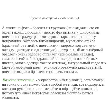
Бусы из аметрина - любимые. :-)
А также на фото - браслет из хрусталя (не ожидала, что он
будет такой... сияющий - просто фантастика!), широкий из
цветного перламутра, имитация янтаря - очень по цвету
понравился, хотелось такой широкий, муранское стекло
(красивый цветной, с цветочками, здорово под светлую
одежду, цветную и однотонную), натуральный агат (чёрный
браслет - очень здорово оттеняет чёрно-белые наряды),
салатово-зелёный натуральный оникс (один из любимых
цветов, много одежды такого оттенка), натуральный сердолик
(другой любимый цвет - рябиново-оранжево-красноватый),
цветные шарики браслета из кошачьего глаза.
Важное замечание
- у браслетов, как и у колец, есть размер:
на тонкую руку можно брать любой не глядя, все подходят, а
вот если рука полная - померяйте и обращайте внимание,
потому что иначе некоторые браслеты могут оказаться
маловаты.