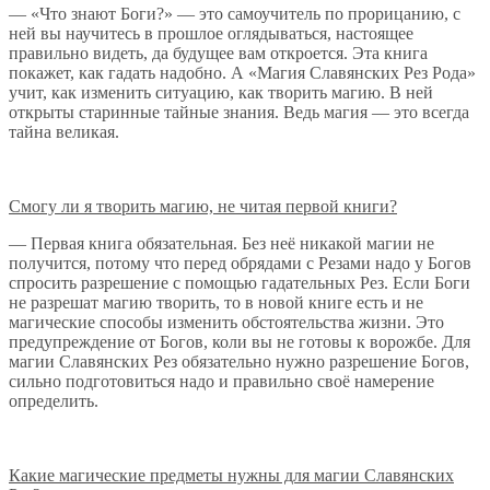
— «Что знают Боги?» — это самоучитель по прорицанию, с
ней вы научитесь в прошлое оглядываться, настоящее
правильно видеть, да будущее вам откроется. Эта книга
покажет, как гадать надобно. А «Магия Славянских Рез Рода»
учит, как изменить ситуацию, как творить магию. В ней
открыты старинные тайные знания. Ведь магия — это всегда
тайна великая.
Смогу ли я творить магию, не читая первой книги?
— Первая книга обязательная. Без неё никакой магии не
получится, потому что перед обрядами с Резами надо у Богов
спросить разрешение с помощью гадательных Рез. Если Боги
не разрешат магию творить, то в новой книге есть и не
магические способы изменить обстоятельства жизни. Это
предупреждение от Богов, коли вы не готовы к ворожбе. Для
магии Славянских Рез обязательно нужно разрешение Богов,
сильно подготовиться надо и правильно своё намерение
определить.
Какие магические предметы нужны для магии Славянских