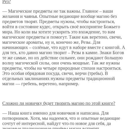
Рез?
— Магические предметы не так важны. Главное – ваши
желания и чаянья. Опытные ведающие вообще магию без
предметов творят. Предметы нужны, чтобы настроиться,
войти в состояние кудес, открыть своё восприятие Божьего
мира. Но коли вы хотите ускорить это вхождение, то вам
магические предметы и помогут. Такие как веретено, свечи,
магические ароматы, ну и, конечно же, Резы. Для
начинающих – солёные, что идут в наборе вместе с книгой. А
для тех, кто давно магию творит – Резы в камне. Знаки Богов
те же самые, но их действие сильнее, они рождают большую
волну магической силы, они очень мощные. Так же нужны
предметы, чтобы на четыре природные стихии настроиться.
Это особая обрядовая посуда, свечи, верчи (требы). В
отдельных заклинаниях нужны предметы традиционной
магии — гребень, веретено, например.
Сложно ли новичку будет творить магию по этой книге?
— Наша книга именно для новичков и написана. Для
потворников. Хотя, мы надеемся, что и опытные ведающие
сочтут её интересной, найдут что-то новое для себя, да
знакомые традиционные приёмы магии встретят.