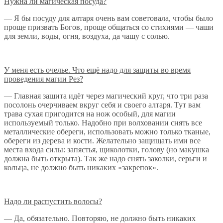
Нужна ли магическая посуда?
— Я бы посуду для алтаря очень вам советовала, чтобы было
проще призвать Богов, проще общаться со стихиями — чаши
для земли, воды, огня, воздуха, да чашу с солью.
У меня есть очелье. Что ещё надо для защиты во время
проведения магии Рез?
— Главная защита идёт через магический круг, что три раза
посолонь очерчиваем вкруг себя и своего алтаря. Тут вам
трава сухая пригодится на нож особый, для магии
используемый только. Надобно при волховании снять все
металлические обереги, использовать можно только тканые,
обереги из дерева и кости. Желательно защищать ими все
места входа силы: запястья, щиколотки, голову (но макушка
должна быть открыта). Так же надо снять заколки, серьги и
кольца, не должно быть никаких «закрепок».
Надо ли распустить волосы?
— Да, обязательно. Повторяю, не должно быть никаких