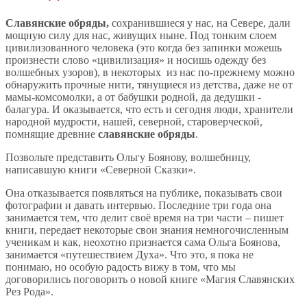
Славянские обряды,
сохранившиеся у нас, на Севере, дали
мощную силу для нас, живущих ныне. Под тонким слоем
цивилизованного человека (это когда без запинки можешь
произнести слово «цивилизация» и носишь одежду без
волшебных узоров), в некоторых из нас по-прежнему можно
обнаружить прочные нити, тянущиеся из детства, даже не от
мамы-комсомолки, а от бабушки родной, да дедушки -
балагура. И оказывается, что есть и сегодня люди, хранители
народной мудрости, нашей, северной, староверческой,
помнящие древние
славянские обряды
.
Позвольте представить Ольгу Боянову, волшебницу,
написавшую книги «Северной Сказки».
Она отказывается появляться на публике, показывать свои
фотографии и давать интервью. Последние три года она
занимается тем, что делит своё время на три части – пишет
книги, передает некоторые свои знания немногочисленным
ученикам и как, неохотно признается сама Ольга Боянова,
занимается «путешествием Духа». Что это, я пока не
понимаю, но особую радость вижу в том, что мы
договорились поговорить о новой книге «Магия Славянских
Рез Рода».