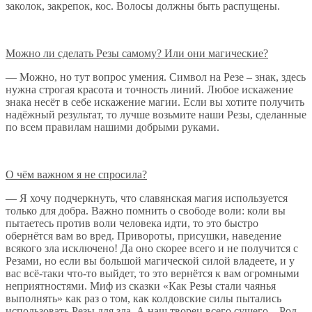
заколок, закрепок, кос. Волосы должны быть распущены.
Можно ли сделать Резы самому? Или они магические?
— Можно, но тут вопрос умения. Символ на Резе – знак, здесь
нужна строгая красота и точность линий. Любое искажение
знака несёт в себе искажение магии. Если вы хотите получить
надёжный результат, то лучше возьмите наши Резы, сделанные
по всем правилам нашими добрыми руками.
О чём важном я не спросила?
— Я хочу подчеркнуть, что славянская магия используется
только для добра. Важно помнить о свободе воли: коли вы
пытаетесь против воли человека идти, то это быстро
обернётся вам во вред. Привороты, присушки, наведение
всякого зла исключено! Да оно скорее всего и не получится с
Резами, но если вы большой магической силой владеете, и у
вас всё-таки что-то выйдет, то это вернётся к вам огромными
неприятностями. Миф из сказки «Как Резы стали чаянья
выполнять» как раз о том, как колдовские силы пытались
использовать Резы для зла. А наш творец всего сущего – Род