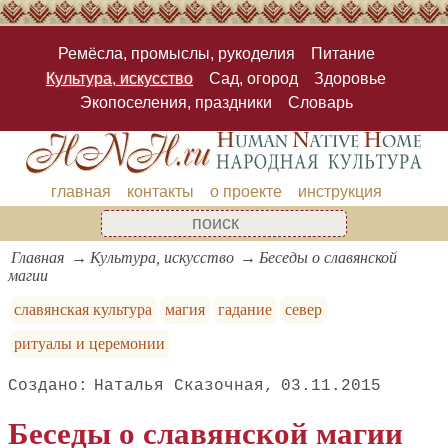
Ремёсла, промыслы, рукоделия
Питание
Культура, искусство
Сад, огород
Здоровье
Экопоселения, праздники
Словарь
главная
контакты
о проекте
инструкция
Главная
Культура, искусство
Беседы о славянской
магии
славянская культура
магия
гадание
север
ритуалы и церемонии
Наталья Сказочная
03.11.2015
Беседы о славянской магии