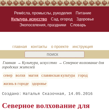
Ремёсла, промыслы, рукоделия
Питание
Культура, искусство
Сад, огород
Здоровье
Экопоселения, праздники
Словарь
главная
контакты
о проекте
инструкция
Главная
Культура, искусство
Северное волхование для
городских жителей
север
волхв
магия
славянская культура
город
жизнь в городе
здоровье
Наталья Сказочная
14.05.2016
Северное волхование для