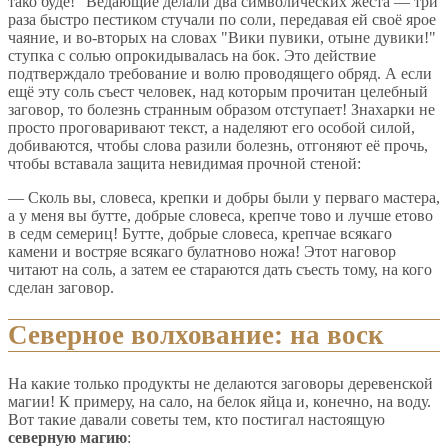
тако буде!" Ведающие делали два символических жеста — три
раза быстро пестиком стучали по соли, передавая ей своё ярое
чаяние, и во-вторых на словах "Вики пувики, отыне дувики!"
ступка с солью опрокидывалась на бок. Это действие
подтверждало требование и волю проводящего обряд. А если
ещё эту соль съест человек, над которым прочитан целебный
заговор, то болезнь странным образом отступает! Знахарки не
просто проговаривают текст, а наделяют его особой силой,
добиваются, чтобы слова разили болезнь, отгоняют её прочь,
чтобы вставала защита невидимая прочной стеной:
— Сколь вы, словеса, крепки и добры были у перваго мастера,
а у меня вы бутте, добрые словеса, крепче тово и лучше етово
в седм семериц! Бутте, добрые словеса, крепчае всякаго
камени и востряе всякаго булатново ножа! Этот наговор
читают на соль, а затем ее стараются дать съесть тому, на кого
сделан заговор.
Северное волхование: на воск
На какие только продукты не делаются заговоры деревенской
магии! К примеру, на сало, на белок яйца и, конечно, на воду.
Вот такие давали советы тем, кто постигал настоящую
северную магию
: