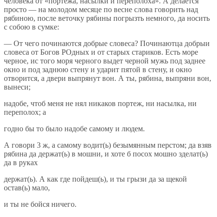
человека от «портёжа, насылки и переполоха». А делается
просто — на молодом месяце по весне слова говорить над
рябиною, после веточку рябины погрызть немного, да носить
с собою в сумке:
— От чего починаются добрые словеса? Починаютца добрыи
словеса от Богов РОдных и от старых стариков. Есть море
черное, ис того моря черного выдет черной мужь под заднее
окно и под заднюю стену и ударит пятой в стену, и окно
отворится, а двери выпрянут вон. А ты, рябина, выпряни вон,
вынеси;
надобе, чтоб меня не нял никаков портеж, ни насылка, ни
переполох; а
годно бы то было надобе самому и людем.
А говори 3 ж, а самому водит(ь) безымянным перстом; да взяв
рябина да держат(ь) в мошни, и хоте б посох мошно зделат(ь)
да в руках
держат(ь). А как где пойдеш(ь), и ты грызи да за щекой
остав(ь) мало,
и ты не бойся ничего.