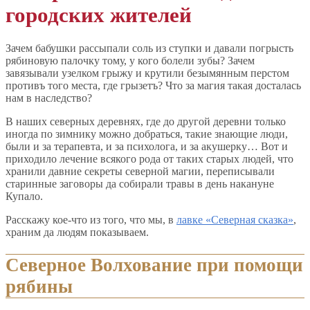
городских жителей
Зачем бабушки рассыпали соль из ступки и давали погрысть
рябиновую палочку тому, у кого болели зубы? Зачем
завязывали узелком грыжу и крутили безымянным перстом
противъ того места, где грызетъ? Что за магия такая досталась
нам в наследство?
В наших северных деревнях, где до другой деревни только
иногда по зимнику можно добраться, такие знающие люди,
были и за терапевта, и за психолога, и за акушерку… Вот и
приходило лечение всякого рода от таких старых людей, что
хранили давние секреты северной магии, переписывали
старинные заговоры да собирали травы в день накануне
Купало.
Расскажу кое-что из того, что мы, в
лавке «Северная сказка»
,
храним да людям показываем.
Северное Волхование при помощи
рябины