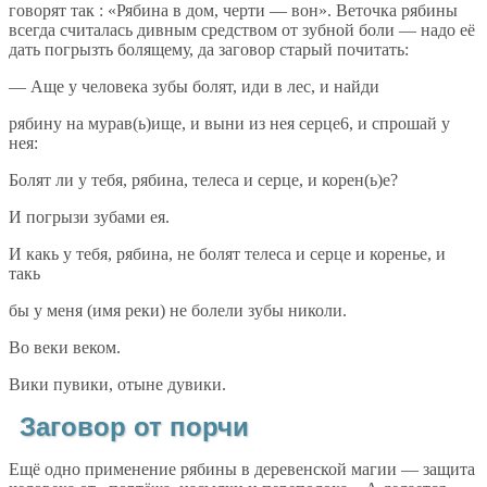
говорят так : «Рябина в дом, черти — вон». Веточка рябины
всегда считалась дивным средством от зубной боли — надо её
дать погрызть болящему, да заговор старый почитать:
— Аще у человека зубы болят, иди в лес, и найди
рябину на мурав(ь)ище, и выни из нея серце6, и спрошай у
нея:
Болят ли у тебя, рябина, телеса и серце, и корен(ь)е?
И погрызи зубами ея.
И какь у тебя, рябина, не болят телеса и серце и коренье, и
такь
бы у меня (имя реки) не болели зубы николи.
Во веки веком.
Вики пувики, отыне дувики.
Заговор от порчи
Ещё одно применение рябины в деревенской магии — защита