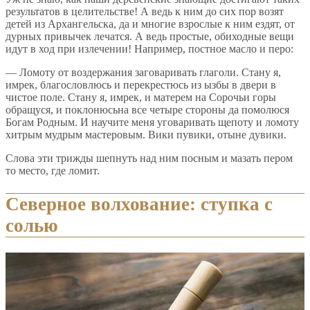
результатов в целительстве! А ведь к ним до сих пор возят
детей из Архангельска, да и многие взрослые к ним ездят, от
дурных привычек лечатся. А ведь простые, обиходные вещи
идут в ход при излечении! Например, постное масло и перо:
— Ломоту от воздержания заговаривать глаголи. Стану я,
имрек, благословлюсь и перекрестюсь из ызбы в двери в
чистое поле. Стану я, имрек, и матерем на Сорочьи горы
обращуся, и поклонюсьна все четыре стороны да помолюся
Богам Родным. И научите меня уговаривать щепоту и ломоту
хитрым мудрым мастеровым. Вики пувики, отыне дувики.
Слова эти трижды шепнуть над ним посным и мазать пером
то место, где ломит.
Северное волхование: ступка с
солью