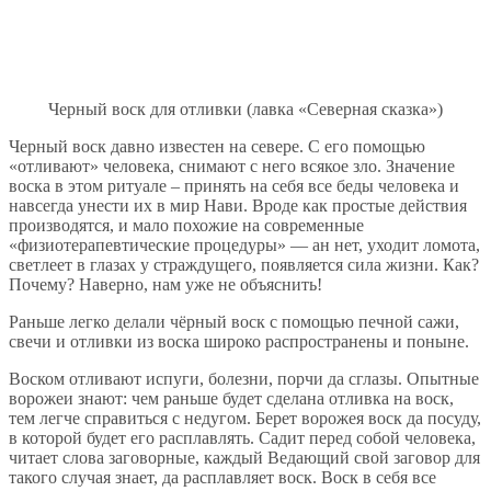
Черный воск для отливки (лавка «Северная сказка»)
Черный воск давно известен на севере. С его помощью
«отливают» человека, снимают с него всякое зло. Значение
воска в этом ритуале – принять на себя все беды человека и
навсегда унести их в мир Нави. Вроде как простые действия
производятся, и мало похожие на современные
«физиотерапевтические процедуры» — ан нет, уходит ломота,
светлеет в глазах у страждущего, появляется сила жизни. Как?
Почему? Наверно, нам уже не объяснить!
Раньше легко делали чёрный воск с помощью печной сажи,
свечи и отливки из воска широко распространены и поныне.
Воском отливают испуги, болезни, порчи да сглазы. Опытные
ворожеи знают: чем раньше будет сделана отливка на воск,
тем легче справиться с недугом. Берет ворожея воск да посуду,
в которой будет его расплавлять. Садит перед собой человека,
читает слова заговорные, каждый Ведающий свой заговор для
такого случая знает, да расплавляет воск. Воск в себя все