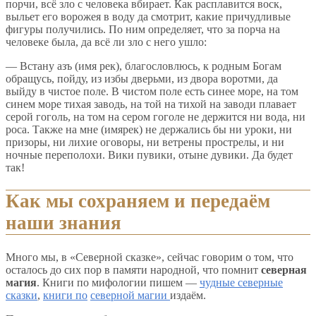
порчи, всё зло с человека вбирает. Как расплавится воск,
выльет его ворожея в воду да смотрит, какие причудливые
фигуры получились. По ним определяет, что за порча на
человеке была, да всё ли зло с него ушло:
— Встану азъ (имя рек), благословлюсь, к родным Богам
обращусь, пойду, из избы дверьми, из двора воротми, да
выйду в чистое поле. В чистом поле есть синее море, на том
синем море тихая заводь, на той на тихой на заводи плавает
серой гоголь, на том на сером гоголе не держится ни вода, ни
роса. Также на мне (имярек) не держались бы ни уроки, ни
призоры, ни лихие оговоры, ни ветрены прострелы, и ни
ночные переполохи. Вики пувики, отыне дувики. Да будет
так!
Как мы сохраняем и передаём
наши знания
Много мы, в «Северной сказке», сейчас говорим о том, что
осталось до сих пор в памяти народной, что помнит
северная
магия
. Книги по мифологии пишем —
чудные северные
сказки
,
книги по
северной магии
издаём.