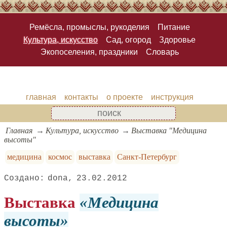
Ремёсла, промыслы, рукоделия
Питание
Культура, искусство
Сад, огород
Здоровье
Экопоселения, праздники
Словарь
главная
контакты
о проекте
инструкция
Главная
Культура, искусство
Выставка "Медицина
высоты"
медицина
космос
выставка
Санкт-Петербург
dona
23.02.2012
Выставка
Медицина
высоты