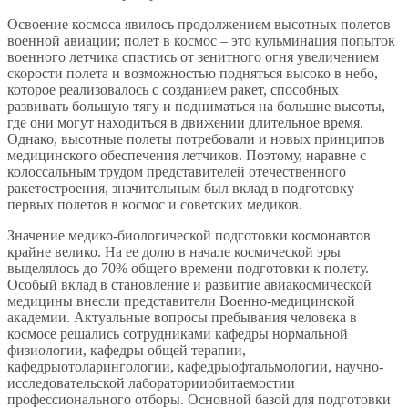
Освоение космоса явилось продолжением высотных полетов
военной авиации; полет в космос – это кульминация попыток
военного летчика спастись от зенитного огня увеличением
скорости полета и возможностью подняться высоко в небо,
которое реализовалось с созданием ракет, способных
развивать большую тягу и подниматься на большие высоты,
где они могут находиться в движении длительное время.
Однако, высотные полеты потребовали и новых принципов
медицинского обеспечения летчиков. Поэтому, наравне с
колоссальным трудом представителей отечественного
ракетостроения, значительным был вклад в подготовку
первых полетов в космос и советских медиков.
Значение медико-биологической подготовки космонавтов
крайне велико. На ее долю в начале космической эры
выделялось до 70% общего времени подготовки к полету.
Особый вклад в становление и развитие авиакосмической
медицины внесли представители Военно-медицинской
академии. Актуальные вопросы пребывания человека в
космосе решались сотрудниками кафедры нормальной
физиологии, кафедры общей терапии,
кафедрыотоларингологии, кафедрыофтальмологии, научно-
исследовательской лабораторииобитаемостии
профессионального отборы. Основной базой для подготовки