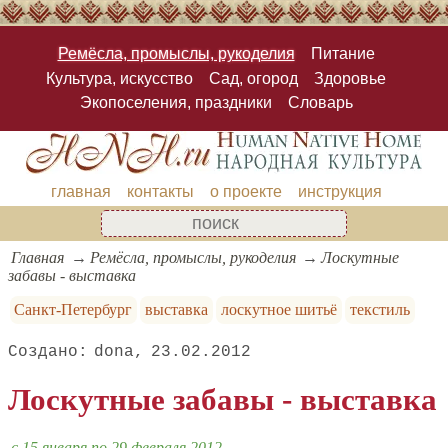
Ремёсла, промыслы, рукоделия
Питание
Культура, искусство
Сад, огород
Здоровье
Экопоселения, праздники
Словарь
главная
контакты
о проекте
инструкция
Главная
Ремёсла, промыслы, рукоделия
Лоскутные
забавы - выставка
Санкт-Петербург
выставка
лоскутное шитьё
текстиль
dona
23.02.2012
Лоскутные забавы - выставка
c 15 января по 29 февраля 2012