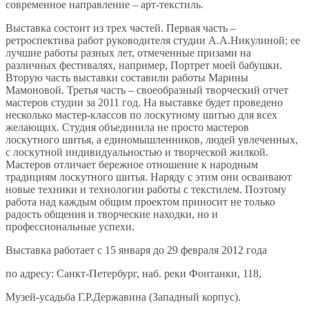
современное направление – арт-текстиль.
Выставка состоит из трех частей. Первая часть –
ретроспектива работ руководителя студии А.А.Никулиной; ее
лучшие работы разных лет, отмеченные призами на
различных фестивалях, например, Портрет моей бабушки.
Вторую часть выставки составили работы Марины
Мамоновой. Третья часть – своеобразный творческий отчет
мастеров студии за 2011 год. На выставке будет проведено
несколько мастер-классов по лоскутному шитью для всех
желающих. Студия объединила не просто мастеров
лоскутного шитья, а единомышленников, людей увлеченных,
с лоскутной индивидуальностью и творческой жилкой.
Мастеров отличает бережное отношение к народным
традициям лоскутного шитья. Наряду с этим они осваивают
новые техники и технологии работы с текстилем. Поэтому
работа над каждым общим проектом приносит не только
радость общения и творческие находки, но и
профессиональные успехи.
Выставка работает с 15 января до 29 февраля 2012 года
по адресу: Санкт-Петербург, наб. реки Фонтанки, 118,
Музей-усадьба Г.Р.Державина (Западный корпус).