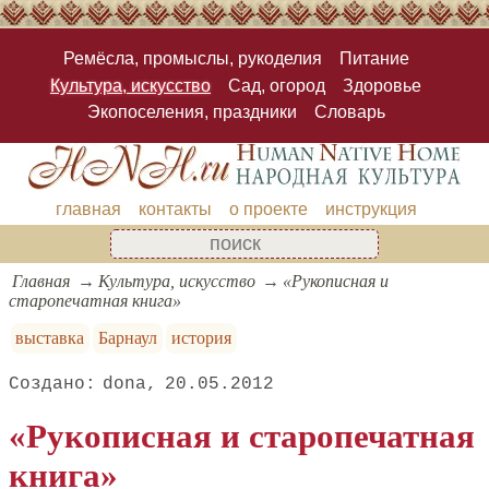
Ремёсла, промыслы, рукоделия
Питание
Культура, искусство
Сад, огород
Здоровье
Экопоселения, праздники
Словарь
главная
контакты
о проекте
инструкция
Главная
Культура, искусство
«Рукописная и
старопечатная книга»
выставка
Барнаул
история
dona
20.05.2012
«Рукописная и старопечатная
книга»