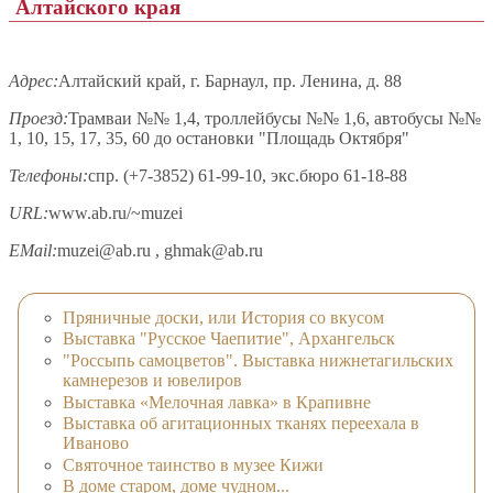
Алтайского края
Адрес:
Алтайский край, г. Барнаул, пр. Ленина, д. 88
Проезд:
Трамваи №№ 1,4, троллейбусы №№ 1,6, автобусы №№
1, 10, 15, 17, 35, 60 до остановки "Площадь Октября"
Телефоны:
спр. (+7-3852) 61-99-10, экс.бюро 61-18-88
URL:
www.ab.ru/~muzei
EMail:
muzei@ab.ru , ghmak@ab.ru
Пряничные доски, или История со вкусом
Выставка "Русское Чаепитие", Архангельск
"Россыпь самоцветов". Выставка нижнетагильских
камнерезов и ювелиров
Выставка «Мелочная лавка» в Крапивне
Выставка об агитационных тканях переехала в
Иваново
Святочное таинство в музее Кижи
В доме старом, доме чудном...