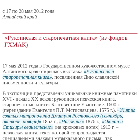
c 17 по 28 мая 2012 года
Алтайский край
«Рукописная и старопечатная книга» (из фондов
ГХМАК)
17 мая 2012 года в Государственном художественном музее
Алтайского края открылась выставка
Рукописная и
старопечатная книга
, посвящённая Дню славянской
письменности и культуры.
В экспозиции представлены уникальные книжные памятники
XVI - начала XX веков: рукописная певческая книга,
старопечатные книги: Благовестное Евангелие. 1600 г.
(переиздание Евангелия П.Т. Мстиславцева. 1575 г.),
Жития
святых митрополита Дмитрия Ростовского (сентябрь,
октябрь, ноябрь)
1852 г.,
Часовник
1876 г.,
Октай и
Стихиры евангельские
(на крюковых нотах) 1913 г. –
певческая книга, текст которой сопровождается
специальными знаками музыкального письма - так