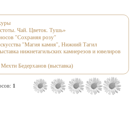
куры
стоты. Чай. Цветок. Тушь»
носов "Сохраняя розу"
искусства "Магия камня", Нижний Тагил
ыставка нижнетагильских камнерезов и ювелиров
 Мехти Бедерханов (выставка)
лосов:
1