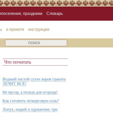
опоселения, праздники
Словарь
ы
о проекте
инструкция
Что почитать
Водный настой сухих корок граната
ЛЕЧИТ ВСЁ!
Не мусор, а польза для огорода!
Как готовить четверговую соль?
Лопух, пырей и одуванчик: три