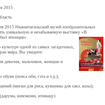
ля 2015
бласть
аля 2015 Нижнетагильский музей изобразительных
тить уникальную и незабываемую выставку «В
 быт японцев».
 культуре одной из самых загадочных,
ран мира, Вы увидите:
ля девочек, мальчиков, женщин и
обуви (пояса оби, гэта и т.д.);
щений (миски для риса, кувшины для сакэ, вазы);
(дарума, кимэкоми, итимацу)