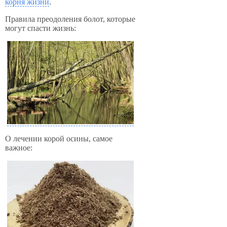
корня жизни
.
Правила преодоления болот, которые
могут спасти жизнь:
О лечении корой осины, самое
важное: