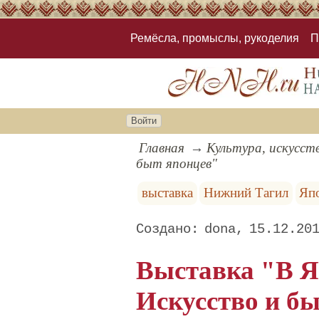
Ремёсла, промыслы, рукоделия
П
Войти
Главная
Культура, искусст
быт японцев"
выставка
Нижний Тагил
Яп
dona
15.12.20
Выставка "В Я
Искусство и б