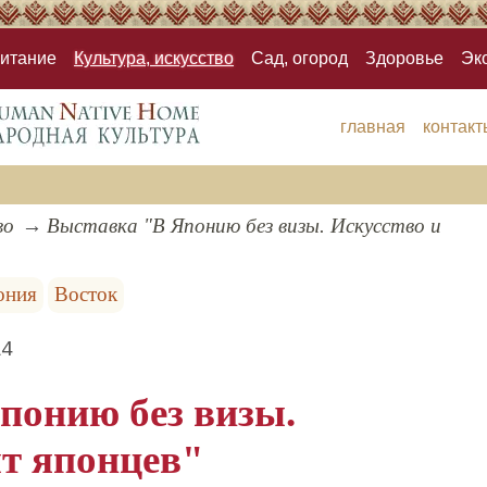
итание
Культура, искусство
Сад, огород
Здоровье
Эк
главная
контакт
во
Выставка "В Японию без визы. Искусство и
ония
Восток
14
понию без визы.
ыт японцев"