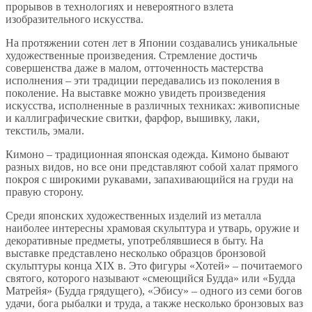
прорывов в технологиях и невероятного взлета
изобразительного искусства.
На протяжении сотен лет в Японии создавались уникальные
художественные произведения. Стремление достичь
совершенства даже в малом, отточенность мастерства
исполнения – эти традиции передавались из поколения в
поколение. На выставке можно увидеть произведения
искусства, исполненные в различных техниках: живописные
и каллиграфические свитки, фарфор, вышивку, лаки,
текстиль, эмали.
Кимоно – традиционная японская одежда. Кимоно бывают
разных видов, но все они представляют собой халат прямого
покроя с широкими рукавами, запахивающийся на груди на
правую сторону.
Среди японских художественных изделий из металла
наиболее интересны храмовая скульптура и утварь, оружие и
декоративные предметы, употреблявшиеся в быту. На
выставке представлено несколько образцов бронзовой
скульптуры конца XIX в. Это фигуры «Хотей» – почитаемого
святого, которого называют «смеющийся Будда» или «Будда
Матрейя» (Будда грядущего), «Эбису» – одного из семи богов
удачи, бога рыбалки и труда, а также несколько бронзовых ваз