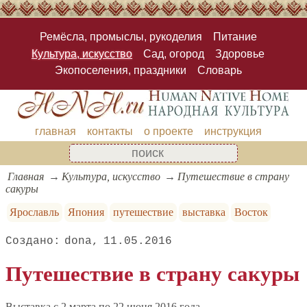
Ремёсла, промыслы, рукоделия
Питание
Культура, искусство
Сад, огород
Здоровье
Экопоселения, праздники
Словарь
главная
контакты
о проекте
инструкция
Главная
Культура, искусство
Путешествие в страну
сакуры
Ярославль
Япония
путешествие
выставка
Восток
dona
11.05.2016
Путешествие в страну сакуры
Выставка c 2 марта по 22 июня 2016 года