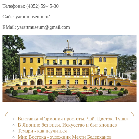
Телефоны: (4852) 59-45-30
Сайт: yarartmuseum.ru/
EMail: yarartmuseum@gmail.com
Выставка «Гармония простоты. Чай. Цветок. Тушь»
В Японию без визы. Искусство и быт японцев
Темари - как научиться
Мир Востока - художник Мехти Бедерханов