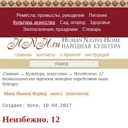
Ремёсла, промыслы, рукоделия
Питание
Культура, искусство
Сад, огород
Здоровье
Экопоселения, праздники
Словарь
главная
контакты
о проекте
инструкция
Главная
Культура, искусство
Неизбежно. 12
технологических трендов, которые определяют наше
будущее
Манн Иванов Фербер
книга
технологии
dona
10.04.2017
Неизбежно. 12