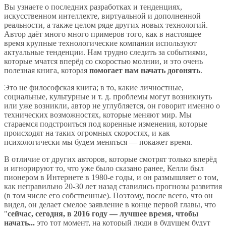
Вы узнаете о последних разработках и тенденциях,
искусственном интеллекте, виртуальной и дополненной
реальности, а также целом ряде других новых технологий.
Автор даёт много много примеров того, как в настоящее
время крупные технологические компании используют
актуальные тенденции. Нам трудно следить за событиями,
которые мчатся вперёд со скоростью молнии, и это очень
полезная книга, которая
помогает нам начать догонять
.
Это не философская книга; в то, какие личностные,
социальные, культурные и т. д. проблемы могут возникнуть
или уже возникли, автор не углубляется, он говорит именно о
технических возможностях, которые меняют мир. Мы
стараемся подстроиться под коренные изменения, которые
происходят на таких огромных скоростях, и как
психологически мы будем меняться — покажет время.
В отличие от других авторов, которые смотрят только вперёд
и игнорируют то, что уже было сказано ранее, Келли был
пионером в Интернете в 1980-е годы, и он размышляет о том,
как неправильно 20-30 лет назад ставились прогнозы развития
(в том числе его собственные). Поэтому, после всего, что он
видел, он делает смелое заявление в конце первой главы, что
"
сейчас, сегодня, в 2016 году — лучшее время, чтобы
начать...
это тот момент, на который люди в будущем будут