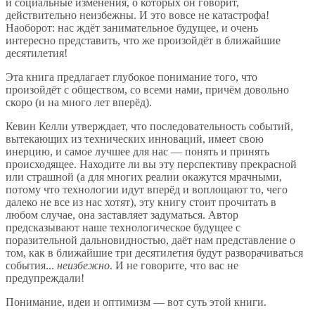
и социальные изменения, о которых он говорит,
действительно неизбежны. И это вовсе не катастрофа!
Наоборот: нас ждёт занимательное будущее, и очень
интересно представить, что же произойдёт в ближайшие
десятилетия!
Эта книга предлагает глубокое понимание того, что
произойдёт с обществом, со всеми нами, причём довольно
скоро (и на много лет вперёд).
Кевин Келли утверждает, что последовательность событий,
вытекающих из технических инноваций, имеет свою
инерцию, и самое лучшее для нас — понять и принять
происходящее. Находите ли вы эту перспективу прекрасной
или страшной (а для многих реалии окажутся мрачными,
потому что технологии идут вперёд и воплощают то, чего
далеко не все из нас хотят), эту книгу стоит прочитать в
любом случае, она заставляет задуматься. Автор
предсказывают наше технологическое будущее с
поразительной дальновидностью, даёт нам представление о
том, как в ближайшие три десятилетия будут разворачиваться
события...
неизбежно
. И не говорите, что вас не
предупреждали!
Понимание, идеи и оптимизм — вот суть этой книги.