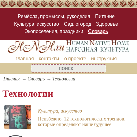
Ремёсла, промыслы, рукоделия
Питание
Культура, искусство
Сад, огород
Здоровье
Экопоселения, праздники
Словарь
главная
контакты
о проекте
инструкция
Главная
Словарь
Технологии
Технологии
Культура, искусство
Неизбежно. 12 технологических трендов,
которые определяют наше будущее