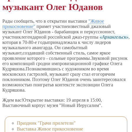
музыкант Олег Юданов
Рады сообщить, что в открытии выставки
"Живое
прикосновение"
примет участиеизвестный джазовый
музыкант Олег Юданов - барабанщик и перкуссионист,
участниклегендарной российской джаз-группы
Архангельск
,
которая в 70-80-е годыпринадлежала к числу лидеров
музыкального авангарда. Он самобытный
музыкант,создавший собственный стиль, самое яркое
проявление которого - сольные программы.Звуковой рисунок
его композиций сродни импровизационной графике Олега
Кудряшова.Познакомившись с художником во время
московских гастролей, музыкант сразу стал егогорячим
поклонником. Поэтому Олег Юданов очень заинтересовался
возможностью поигратьв контексте экспозиции Олега
Кудряшова.
Ждем вас!Открытие выставки: 19 апреля в 15:00,
Выставочный корпус музея "Новый Иерусалим".
Праздник "Грачи прилетели"
Выставка Живое прикосновение