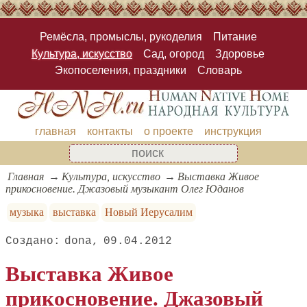
Ремёсла, промыслы, рукоделия
Питание
Культура, искусство
Сад, огород
Здоровье
Экопоселения, праздники
Словарь
главная
контакты
о проекте
инструкция
Главная
Культура, искусство
Выставка Живое
прикосновение. Джазовый музыкант Олег Юданов
музыка
выставка
Новый Иерусалим
dona
09.04.2012
Выставка Живое
прикосновение. Джазовый