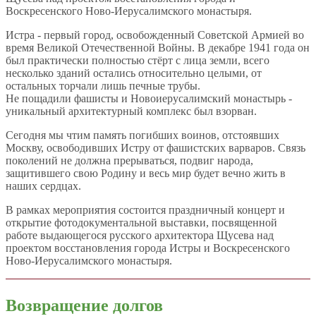
Воскресенского Ново-Иерусалимского монастыря.
Истра - первый город, освобожденный Советской Армией во
время Великой Отечественной Войны. В декабре 1941 года он
был практически полностью стёрт с лица земли, всего
несколько зданий остались относительно целыми, от
остальных торчали лишь печные трубы.
Не пощадили фашисты и Новоиерусалимский монастырь -
уникальный архитектурный комплекс был взорван.
Сегодня мы чтим память погибших воинов, отстоявших
Москву, освободивших Истру от фашистских варваров. Связь
поколений не должна прерываться, подвиг народа,
защитившего свою Родину и весь мир будет вечно жить в
наших сердцах.
В рамках мероприятия состоится праздничный концерт и
открытие фотодокументальной выставки, посвященной
работе выдающегося русского архитектора Щусева над
проектом восстановления города Истры и Воскресенского
Ново-Иерусалимского монастыря.
Возвращение долгов