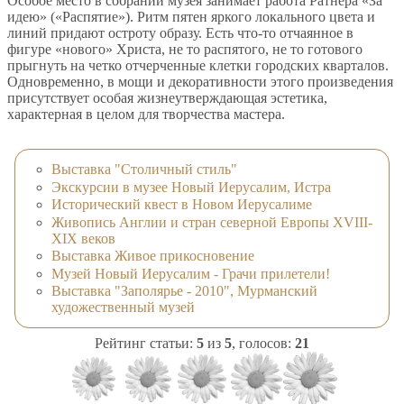
Особое место в собрании музея занимает работа Ратнера «За
идею» («Распятие»). Ритм пятен яркого локального цвета и
линий придают остроту образу. Есть что-то отчаянное в
фигуре «нового» Христа, не то распятого, не то готового
прыгнуть на четко отчерченные клетки городских кварталов.
Одновременно, в мощи и декоративности этого произведения
присутствует особая жизнеутверждающая эстетика,
характерная в целом для творчества мастера.
Выставка "Столичный стиль"
Экскурсии в музее Новый Иерусалим, Истра
Исторический квест в Новом Иерусалиме
Живопись Англии и стран северной Европы XVIII-
XIX веков
Выставка Живое прикосновение
Музей Новый Иерусалим - Грачи прилетели!
Выставка "Заполярье - 2010", Мурманский
художественный музей
Рейтинг статьи:
5
из
5
, голосов:
21