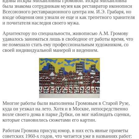
вдовы Искры Михайловны Громовой. Искра Михайловна
была знакома сотрудникам музея как реставратор иконописи
Всесоюзного реставрационного центра им. И.Э. Грабаря, но
входе общения они узнали ее еще и как трепетного хранителя
и почитателя наследия своего мужа.
Архитектору по специальности, живописью А.М. Громову
удавалось заниматься лишь в свободное от работы время, что
не помешало стать ему профессиональным художником, со
своей индивидуальной манерой и видением.
Многие работы были выполнены Громовым в Старой Рузе,
куда он уезжал на лето. Хотя и в Москве, непосредственно
возле своего дома в парке Дубки, он мог наблюдать сценки,
которые становились сюжетами его картин.
Работам Громова присущ юмор, в них есть явные приметы
советских 1960-х годов, что читается уже в названиях работ: