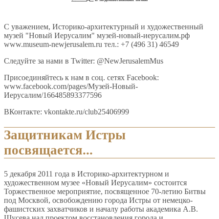
С уважением, Историко-архитектурный и художественный
музей "Новый Иерусалим" музей-новый-иерусалим.рф
www.museum-newjerusalem.ru тел.: +7 (496 31) 46549
Следуйте за нами в Twitter: @NewJerusalemMus
Присоединяйтесь к нам в соц. сетях Facebook:
www.facebook.com/pages/Музей-Новый-
Иерусалим/166485893377596
ВКонтакте: vkontakte.ru/club25406999
Защитникам Истры
посвящается...
5 декабря 2011 года в Историко-архитектурном и
художественном музее «Новый Иерусалим» состоится
Торжественное мероприятие, посвященное 70-летию Битвы
под Москвой, освобождению города Истры от немецко-
фашистских захватчиков и началу работы академика А.В.
Щусева над проектом восстановления города и