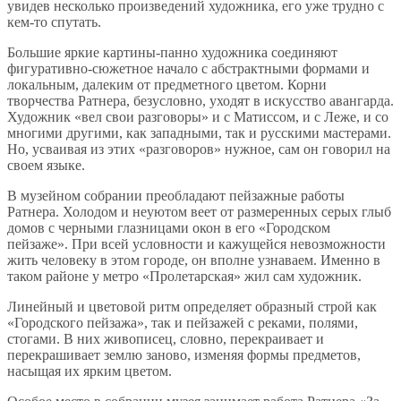
увидев несколько произведений художника, его уже трудно с
кем-то спутать.
Большие яркие картины-панно художника соединяют
фигуративно-сюжетное начало с абстрактными формами и
локальным, далеким от предметного цветом. Корни
творчества Ратнера, безусловно, уходят в искусство авангарда.
Художник «вел свои разговоры» и с Матиссом, и с Леже, и со
многими другими, как западными, так и русскими мастерами.
Но, усваивая из этих «разговоров» нужное, сам он говорил на
своем языке.
В музейном собрании преобладают пейзажные работы
Ратнера. Холодом и неуютом веет от размеренных серых глыб
домов с черными глазницами окон в его «Городском
пейзаже». При всей условности и кажущейся невозможности
жить человеку в этом городе, он вполне узнаваем. Именно в
таком районе у метро «Пролетарская» жил сам художник.
Линейный и цветовой ритм определяет образный строй как
«Городского пейзажа», так и пейзажей с реками, полями,
стогами. В них живописец, словно, перекраивает и
перекрашивает землю заново, изменяя формы предметов,
насыщая их ярким цветом.