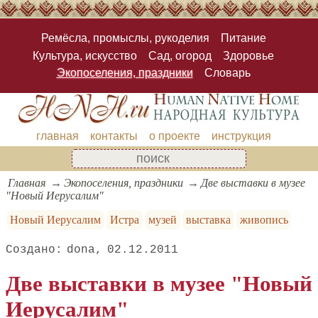
Ремёсла, промыслы, рукоделия
Питание
Культура, искусство
Сад, огород
Здоровье
Экопоселения, праздники
Словарь
главная
контакты
о проекте
инструкция
Главная
Экопоселения, праздники
Две выставки в музее
"Новый Иерусалим"
Новый Иерусалим
Истра
музей
выставка
живопись
dona
02.12.2011
Две выставки в музее "Новый
Иерусалим"