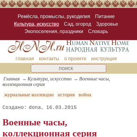
Ремёсла, промыслы, рукоделия
Питание
Культура, искусство
Сад, огород
Здоровье
Экопоселения, праздники
Словарь
главная
контакты
о проекте
инструкция
Главная
Культура, искусство
Военные часы,
коллекционная серия
журнальные коллекции
история
война
dona
16.03.2015
Военные часы,
коллекционная серия