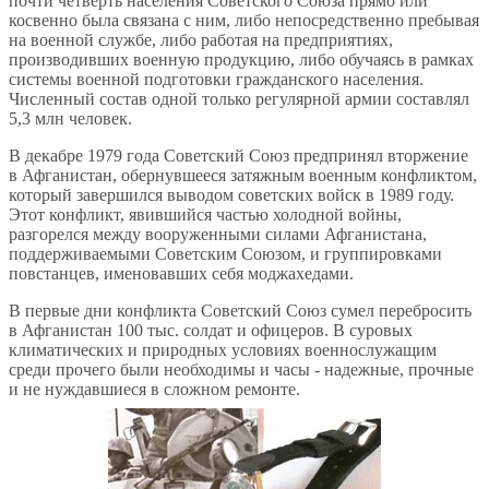
почти четверть населения Советского Союза прямо или
косвенно была связана с ним, либо непосредственно пребывая
на военной службе, либо работая на предприятиях,
производивших военную продукцию, либо обучаясь в рамках
системы военной подготовки гражданского населения.
Численный состав одной только регулярной армии составлял
5,3 млн человек.
В декабре 1979 года Советский Союз предпринял вторжение
в Афганистан, обернувшееся затяжным военным конфликтом,
который завершился выводом советских войск в 1989 году.
Этот конфликт, явившийся частью холодной войны,
разгорелся между вооруженными силами Афганистана,
поддерживаемыми Советским Союзом, и группировками
повстанцев, именовавших себя моджахедами.
В первые дни конфликта Советский Союз сумел перебросить
в Афганистан 100 тыс. солдат и офицеров. В суровых
климатических и природных условиях военнослужащим
среди прочего были необходимы и часы - надежные, прочные
и не нуждавшиеся в сложном ремонте.