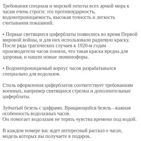
Требования спецназа и морской пехоты всех армий мира к
часам очень строги: это противоударностъ,
водонепроницаемость, высокая точность и легкость
считывания показаний.
• Первые светящиеся циферблаты появились во время Первой
мировой войны, и для них использовали радиевую краску.
После ряда трагических случаев к 1920-м годам
производители часов поняли, что такая краска вредна для
здоровья, и нашли новые люминофоры.
• Водонепроницаемый корпус часов разрабатывался
специально для водолазов.
Стиль оформления циферблатов соответствует требованиям
военных, например святящиеся стрелки и дополнительные
циферблаты.
Зубчатый безель с цифрами. Вращающийся безель - важная
особенность водолазных часов.
Он помогает водолазам не терять чувства времени под водой.
В каждом номере вас ждет интересный рассказ о часах,
модель которых вы получаете в подарок.