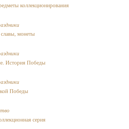
редметы коллекционирования
раздники
 славы, монеты
раздники
не. История Победы
раздники
икой Победы
ство
оллекционная серия