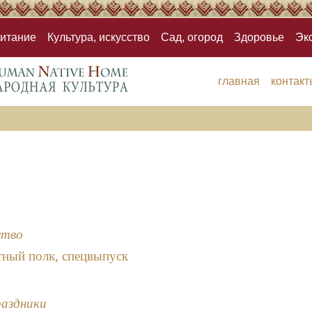
итание
Культура, искусство
Сад, огород
Здоровье
Эк
главная
контакт
ство
тный полк, спецвыпуск
раздники