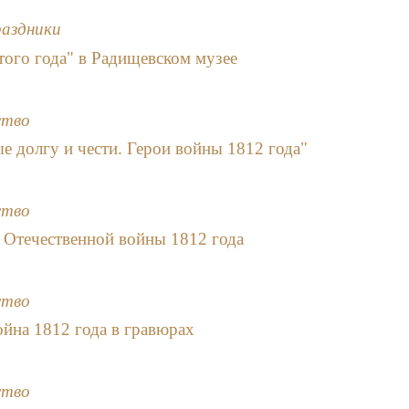
раздники
того года" в Радищевском музее
ство
е долгу и чести. Герои войны 1812 года"
ство
 Отечественной войны 1812 года
ство
ойна 1812 года в гравюрах
ство