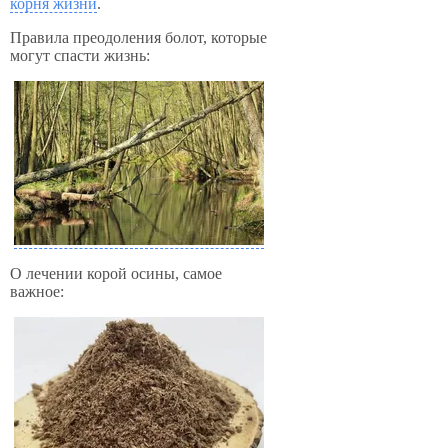
корня жизни
.
Правила преодоления болот, которые
могут спасти жизнь:
О лечении корой осины, самое
важное: