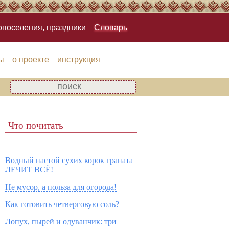
опоселения, праздники
Словарь
ы
о проекте
инструкция
Что почитать
Водный настой сухих корок граната
ЛЕЧИТ ВСЁ!
Не мусор, а польза для огорода!
Как готовить четверговую соль?
Лопух, пырей и одуванчик: три