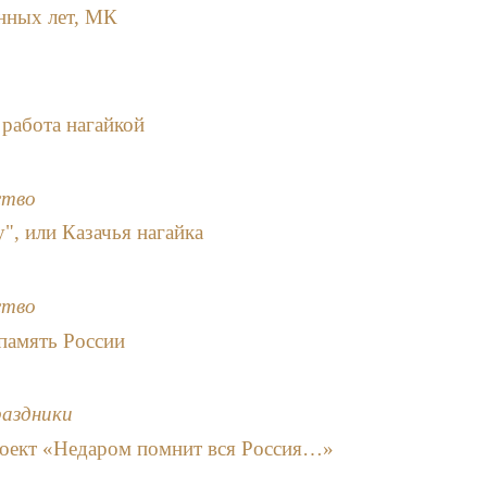
енных лет, МК
работа нагайкой
ство
", или Казачья нагайка
ство
 память России
раздники
оект «Недаром помнит вся Россия…»