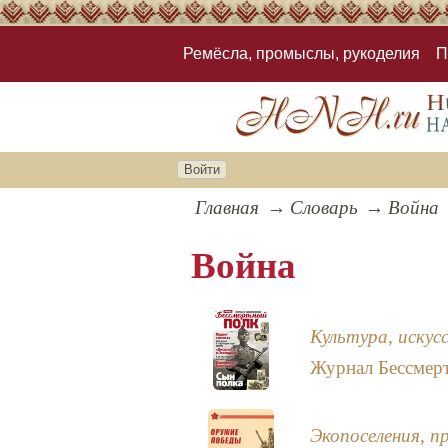
Ремёсла, промыслы, рукоделия
П
Войти
Главная
Словарь
Война
Война
Культура, искус
Журнал Бессмер
Экопоселения, п