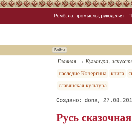
Ремёсла, промыслы, рукоделия
П
Войти
Главная
Культура, искусст
наследие Кочергина
книга
с
славянская культура
dona
27.08.20
Русь сказочная