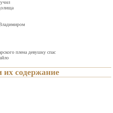
лучил
долища
 Владимиром
рского плена девушку спас
айло
 их содержание