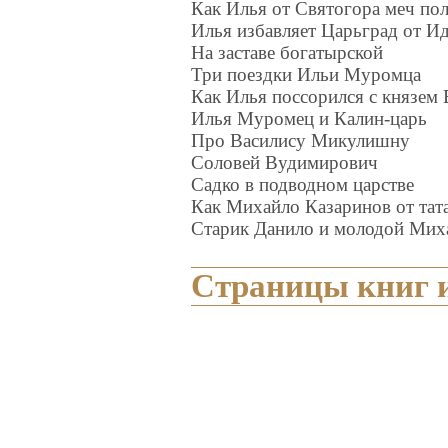
Как Илья от Святогора меч по
Илья избавляет Царьград от И
На заставе богатырской
Три поездки Ильи Муромца
Как Илья поссорился с князем
Илья Муромец и Калин-царь
Про Василису Микулишну
Соловей Вудимирович
Садко в подводном царстве
Как Михайло Казаринов от тата
Старик Данило и молодой Мих
Страницы книг и