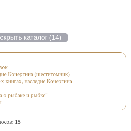
зок
дие Кочергина (шеститомник)
-х книгах, наследие Кочергина
а о рыбаке и рыбке"
н
олосов:
15