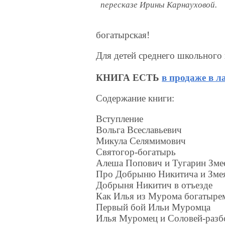
пересказе Ирины Карнауховой.
богатырская!
Для детей среднего школьного 
КНИГА ЕСТЬ
в продаже в л
Содержание книги:
Вступление
Вольга Всеславьевич
Микула Селямимович
Святогор-богатырь
Алеша Попович и Тугарин Зме
Про Добрыню Никитича и Зме
Добрыня Никитич в отъезде
Как Илья из Мурома богатырем
Первый бой Ильи Муромца
Илья Муромец и Соловей-разб