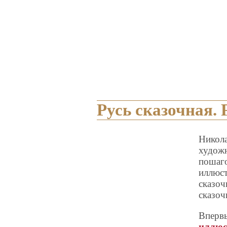
Русь сказочная.
Никола
художн
пошаго
иллюс
сказоч
сказоч
Впервы
иллюс