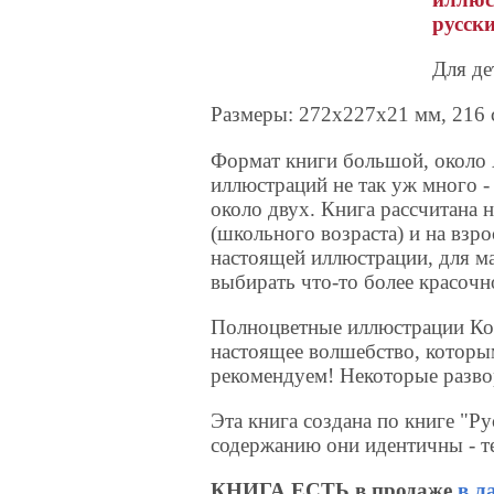
русск
Для де
Размеры: 272x227x21 мм, 216 с
Формат книги большой, около 
иллюстраций не так уж много -
около двух. Книга рассчитана 
(школьного возраста) и на взр
настоящей иллюстрации, для 
выбирать что-то более красочн
Полноцветные иллюстрации Коч
настоящее волшебство, которы
рекомендуем! Некоторые развор
Эта книга создана по книге "Р
содержанию они идентичны - те
КНИГА ЕСТЬ в продаже
в л