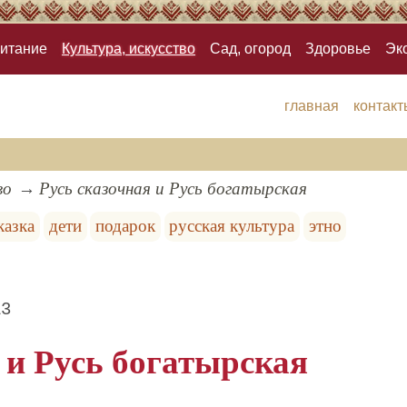
итание
Культура, искусство
Сад, огород
Здоровье
Эк
главная
контакт
во
Русь сказочная и Русь богатырская
казка
дети
подарок
русская культура
этно
13
 и Русь богатырская