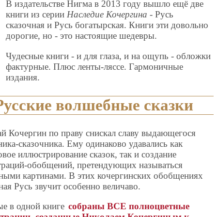
В издательстве Нигма в 2013 году вышло ещё две
книги из серии
Наследие Кочергина
- Русь
сказочная и Русь богатырская. Книги эти довольно
дорогие, но - это настоящие шедевры.
Чудесные книги - и для глаза, и на ощупь - обложки
фактурные. Плюс ленты-ляссе. Гармоничные
издания.
 Русские волшебные сказки
й Кочергин по праву снискал славу выдающегося
ика-сказочника. Ему одинаково удавались как
вое иллюстрирование сказок, так и создание
траций-обобщений, претендующих называться
ными картинами. В этих кочергинских обобщениях
ная Русь звучит особенно величаво.
е в одной книге
собраны ВСЕ полноцветные
трации, созданные Николаем Кочергиным к