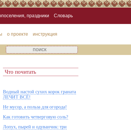
опоселения, праздники
Словарь
ы
о проекте
инструкция
Что почитать
Водный настой сухих корок граната
ЛЕЧИТ ВСЁ!
Не мусор, а польза для огорода!
Как готовить четверговую соль?
Лопух, пырей и одуванчик: три