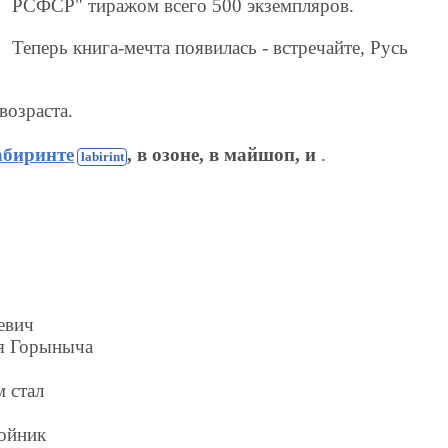
РСФСР" тиражом всего 500 экземпляров.
Теперь книга-мечта появилась - встречайте, Русь
возраста.
абиринте
, в озоне, в майшоп, и
.
евич
я Горыныча
 стал
ойник