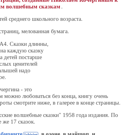
им волшебным сказкам
.
тей среднего школьного возраста.
траниц, мелованная бумага.
А4. Сказки длинны,
 на каждую сказку
на детей постарше
ослых ценителей
малышей надо
ое.
ергина - это
м можно любоваться без конца, книгу очень
оты смотрите ниже, в галерее в конце страницы.
усские волшебные сказки" 1958 года издания. По
 же 17 сказок.
абиринте
, в озоне, в майшоп, и .