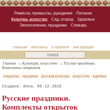
Ремёсла, промыслы, рукоделия
Питание
Культура, искусство
Сад, огород
Здоровье
Экопоселения, праздники
Словарь
главная
контакты
о проекте
инструкция
Главная
Культура, искусство
Русские праздники.
Комплекты открыток
открытка
праздник
русская культура
искусство
картина
dona
09.12.2016
Русские праздники.
Комплекты открыток