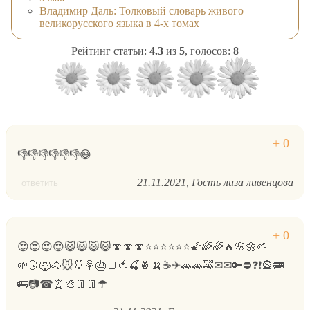
Владимир Даль: Толковый словарь живого
великорусского языка в 4-х томах
Рейтинг статьи:
4.3
из
5
, голосов:
8
👎👎👎👎👎👎😄
21.11.2021
Гость лиза ливенцова
ответить
😍😍😍😍😺😺😺😺🍄🍄🍄⭐⭐⭐⭐⭐⭐🌠🌈🌈🔥🌸🌼🌱
🌱🌛🐺🐴🐭🐰🍭🎂🍞🍅🍒🍍🍌☕✈🚗🚗🚕✉✉🔑⛔❓❗🎡🚌
🚌📷☎⏰🎨👖👖☂