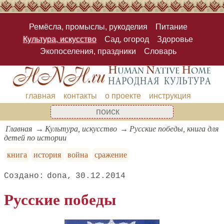
Ремёсла, промыслы, рукоделия
Питание
Культура, искусство
Сад, огород
Здоровье
Экопоселения, праздники
Словарь
главная
контакты
о проекте
инструкция
Главная
Культура, искусство
Русские победы, книга для
детей по истории
книга
история
война
сражение
dona
30.12.2014
Русские победы