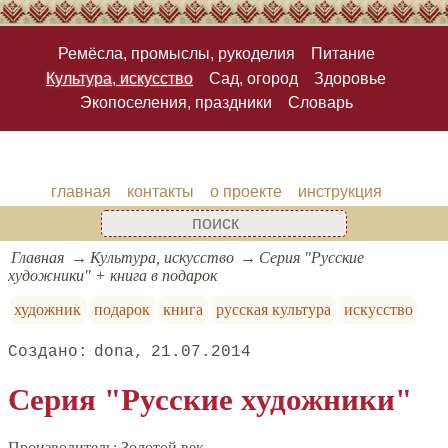
Ремёсла, промыслы, рукоделия
Питание
Культура, искусство
Сад, огород
Здоровье
Экопоселения, праздники
Словарь
главная
контакты
о проекте
инструкция
Главная
Культура, искусство
Серия "Русские
художники" + книга в подарок
художник
подарок
книга
русская культура
искусство
dona
21.07.2014
Серия "Русские художники"
Производитель: Золотой век.