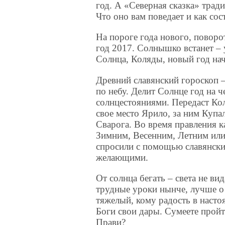
год. А «Северная сказка» тради
Что оно вам поведает и как сос
На пороге года нового, поворо
год 2017. Солнышко встанет – 
Солнца, Коляды, новый год нач
Древний славянский гороскоп 
по небу. Делит Солнце год на 
солнцестояниями. Передаст Кол
свое место Ярило, за ним Купа
Сварога. Во время правления к
Зимним, Весенним, Летним или
спросили с помощью славянских
желающими.
От солнца бегать – света не ви
трудные уроки нынче, лучше о 
тяжелый, кому радость в насто
Боги свои дары. Сумеете пройт
Прави?