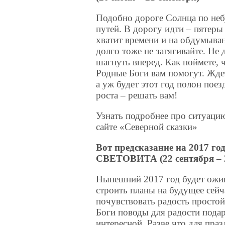
Подобно дороге Солнца по небу
путей. В дорогу идти – пятеры 
хватит времени и на обдумыван
долго тоже не затягивайте. Не 
шагнуть вперед. Как поймете, ч
Родные Боги вам помогут. Ждет
а уж будет этот год полон пое
роста – решать вам!
Узнать подробнее про ситуацию
сайте «Северной сказки»
Вот предсказание на 2017 г
СВЕТОВИТА (22 сентября – 
Нынешний 2017 год будет оживл
строить планы на будущее сейч
почувствовать радость простой
Боги поводы для радости подар
интересной. Разве что для пра