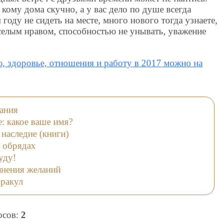
кому дома скучно, а у вас дело по душе всегда
 году не сидеть на месте, много нового тогда узнаете,
селым нравом, способностью не унывать, уважение
, здоровье, отношения и работу в 2017 можно на
ания
: какое ваше имя?
 наследие (книги)
х обрядах
уду!
нения желаний
оракул
лосов:
2