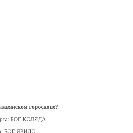
славянском гороскопе?
марта: БОГ КОЛЯДА
ня: БОГ ЯРИЛО