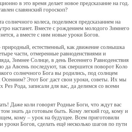
ционно в это время делает новое предсказание на год.
тавлен славянский гороскоп?
та солнечного колеса, поделимся предсказанием на
утро настанет. Вместе с рождением молодого Зимнего
нется, а вместе с ним новые уроки Богов.
– природный, естественный, как движение солнышка
четыре части, отмеренные равноденствиями и
яда, Зимнее Солнце, в день Весеннего Равноденствия
ло да Авсень последуют, так свершится поворот Коло
акого солнечного Бога вы родились, под солнцем
 Осенним? Этот Бог даст свои уроки, советы. Их мы
 Рез Рода, записали для вас, да делимся со всеми
дать! Даже коли говорят Родные Боги, что ждут вас
том знать да готовым быть. Кому легкий год, кому и
ящем, кому – урок на будущее. Всем приготовили
и уроки Богов, сделать ещё несколько шагов по пути