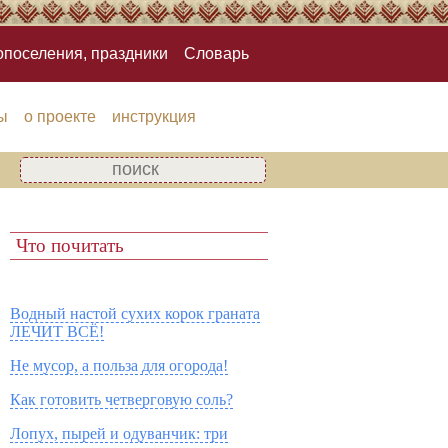
опоселения, праздники
Словарь
ы
о проекте
инструкция
Что почитать
Водный настой сухих корок граната
ЛЕЧИТ ВСЁ!
Не мусор, а польза для огорода!
Как готовить четверговую соль?
Лопух, пырей и одуванчик: три