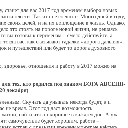
, станет для вас 2017 год временем выбора новых
лапти плести. Так что не спешите. Много дней в году,
ие своих целей, и на их воплощение в жизнь. Однако,
дело это стоять на пороге новой жизни, не решаясь
то вы готовы к переменам – смело действуйте, а
 тогда вас, как сказывают гадалки «дорога дальняя»,
здок и путешествий или будет то дорога духовного
, здоровье, отношения и работу в 2017 можно на
од для тех, кто родился под знаком БОГА АВСЕНЯ-
20 декабря)
енным. Скучать да унывать некогда будет, а и
ас не время. Этот год даст возможность
 жизни, найти что-то хорошее в каждом дне. А уж
ят: самочувствие будет хорошим, работа –
здных встреч с друзьями времени может не найтись.