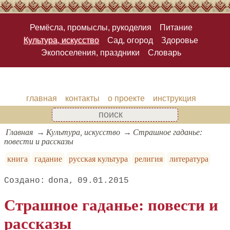
Ремёсла, промыслы, рукоделия
Питание
Культура, искусство
Сад, огород
Здоровье
Экопоселения, праздники
Словарь
главная
контакты
о проекте
инструкция
Главная
Культура, искусство
Страшное гаданье:
повести и рассказы
книга
гадание
русская культура
религия
литература
dona
09.01.2015
Страшное гаданье: повести и
рассказы