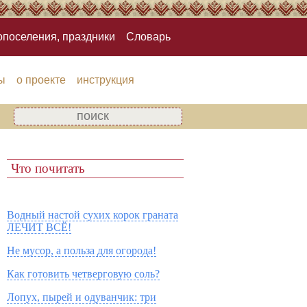
опоселения, праздники
Словарь
ы
о проекте
инструкция
Что почитать
Водный настой сухих корок граната
ЛЕЧИТ ВСЁ!
Не мусор, а польза для огорода!
Как готовить четверговую соль?
Лопух, пырей и одуванчик: три