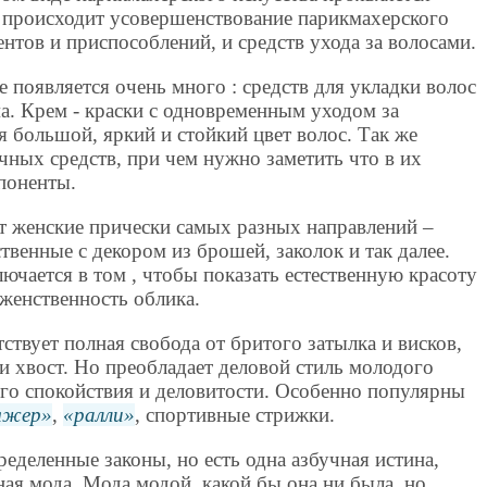
 происходит усовершенствование парикмахерского
нтов и приспособлений, и средств ухода за волосами.
 появляется очень много : средств для укладки волос
ма. Крем - краски с одновременным уходом за
я большой, яркий и стойкий цвет волос. Так же
чных средств, при чем нужно заметить что в их
поненты.
т женские прически самых разных направлений –
твенные с декором из брошей, заколок и так далее.
лючается в том , чтобы показать естественную красоту
 женственность облика.
ствует полная свобода от бритого затылка и висков,
и хвост. Но преобладает деловой стиль молодого
ого спокойствия и деловитости. Особенно популярны
яжер
,
ралли
, спортивные стрижки.
ределенные законы, но есть одна азбучная истина,
ая мода. Мода модой, какой бы она ни была, но