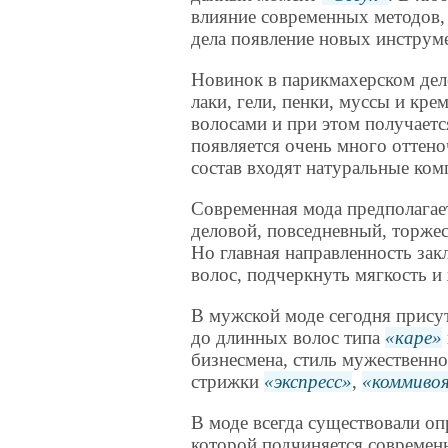
влияние современных методов,
дела появление новых инструме
Новинок в парикмахерском деле
лаки, гели, пенки, муссы и кре
волосами и при этом получаетс
появляется очень много оттено
состав входят натуральные ком
Современная мода предполагае
деловой, повседневный, торжес
Но главная направленность зак
волос, подчеркнуть мягкость и
В мужской моде сегодня присут
до длинных волос типа
каре
бизнесмена, стиль мужественн
стрижки
экспресс
,
коммиво
В моде всегда существовали оп
которой подчиняется современн