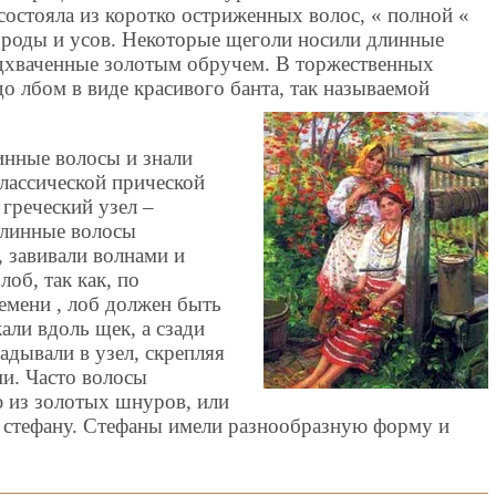
состояла из коротко остриженных волос, « полной «
бороды и усов. Некоторые щеголи носили длинные
одхваченные золотым обручем. В торжественных
о лбом в виде красивого банта, так называемой
нные волосы и знали
классической прической
греческий узел –
длинные волосы
 завивали волнами и
лоб, так как, по
емени , лоб должен быть
али вдоль щек, а сзади
адывали в узел, скрепляя
и. Часто волосы
ю из золотых шнуров, или
 стефану. Стефаны имели разнообразную форму и