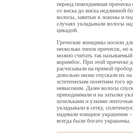
период повседневная прическа 
от виска до виска недлинной 
волосы, завитые в локоны и п
случаях укладывали волосы над
цикадой.
Греческие женщины носили дли
несколько типов причесок, но 
можно считать так называемый 
коримбос. При этой прическе 
расчесывали на прямой пробор,
довольно низко спускали их на 
эстетическим понятиям того вр
невысоким. Далее волосы спуск
приподнимали и на затылке укл
шпильками и узкими ленточкам
укладывали в сетку, сплетенну
надевали изящное украшение –
всегда были богато украшены.