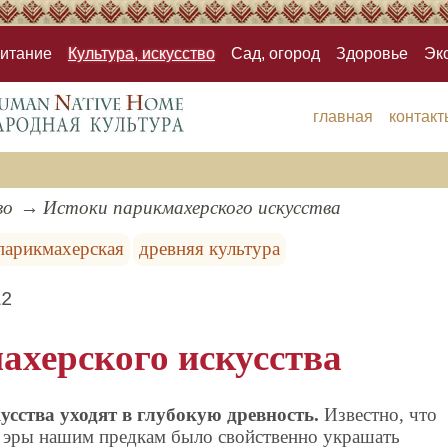
итание
Культура, искусство
Сад, огород
Здоровье
Эк
главная
контакт
во
Истоки парикмахерского искусства
парикмахерская
древняя культура
12
ахерского искусства
сства уходят в глубокую древность.
Известно, что
ой эры нашим предкам было свойственно украшать