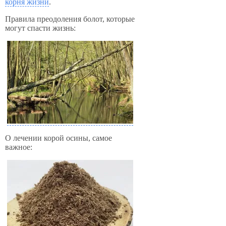
корня жизни
.
Правила преодоления болот, которые
могут спасти жизнь:
О лечении корой осины, самое
важное: