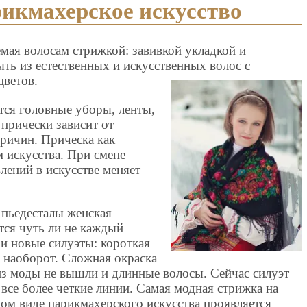
икмахерское искусство
мая волосам стрижкой: завивкой укладкой и
ть из естественных и искусственных волос с
цветов.
тся головные уборы, ленты,
прически зависит от
ричин. Прическа как
 искусства. При смене
лений в искусстве меняет
 пьедесталы женская
тся чуть ли не каждый
 и новые силуэты: короткая
 наоборот. Сложная окраска
из моды не вышли и длинные волосы. Сейчас силуэт
все более четкие линии. Самая модная стрижка на
бом виде парикмахерского искусства проявляется