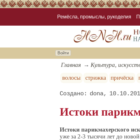
Ремёсла, промыслы, рукоделия
П
Войти
Главная
Культура, искусст
волосы
стрижка
причёска
dona
10.10.20
Истоки парикм
Истоки парикмахерского иску
уже за 2-3 тысячи лет до нов