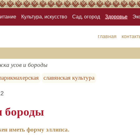
итание
Культура, искусство
Сад, огород
Здоровье
Эк
главная
контакт
ка усов и бороды
парикмахерская
славянская культура
12
и бороды
ен иметь форму эллипса.