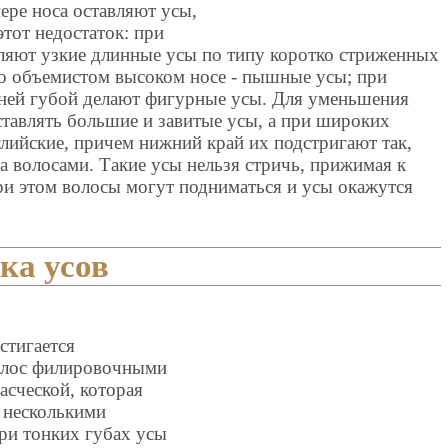
ре носа оставляют усы,
тот недостаток: при
ляют узкие длинные усы по типу коротко стриженных
но объемистом высоком носе - пышные усы; при
ней губой делают фигурные усы. Для уменьшения
ставлять большие и завитые усы, а при широких
глийские, причем нижний край их подстригают так,
 волосами. Такие усы нельзя стричь, прижимая к
при этом волосы могут подниматься и усы окажутся
ка усов
стигается
олос филировочными
асческой, которая
т несколькими
ри тонких губах усы