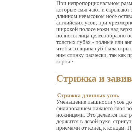
При непропорциональном разме
которые смягчают и скрывают э
длинном невысоком носе остав
английских усов; при чрезмер
широкой полосе кожи над верх
полноты лица целесообразно о
толстых губах - полные или ан
чтобы толщина губ была скрыта
ним спинку расчески, так как 
короче.
Стрижка и завив
Стрижка длинных усов.
Уменьшение пышности усов до
филированием нижнего слоя в
ножницами. Это делается так: р
держится в левой руке, стригу
приемами от конец к концам. П