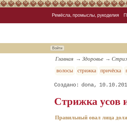
Ремёсла, промыслы, рукоделия
П
Войти
Главная
Здоровье
Стриж
волосы
стрижка
причёска
dona
10.10.20
Стрижка усов 
Правильный овал лица долж