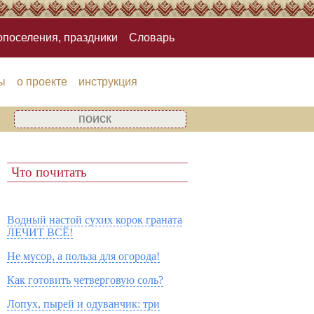
опоселения, праздники
Словарь
ы
о проекте
инструкция
Что почитать
Водный настой сухих корок граната
ЛЕЧИТ ВСЁ!
Не мусор, а польза для огорода!
Как готовить четверговую соль?
Лопух, пырей и одуванчик: три