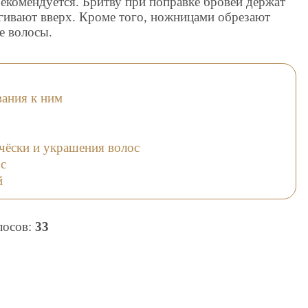
рекомендуется. Бритву при поправке бровей держат
гивают вверх. Кроме того, ножницами обрезают
е волосы.
вания к ним
чёски и украшения волос
с
й
олосов:
33