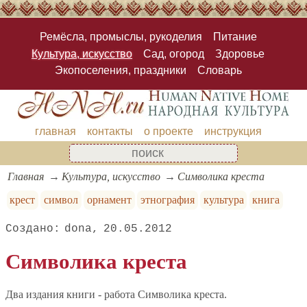
Ремёсла, промыслы, рукоделия
Питание
Культура, искусство
Сад, огород
Здоровье
Экопоселения, праздники
Словарь
главная
контакты
о проекте
инструкция
Главная
Культура, искусство
Символика креста
крест
символ
орнамент
этнография
культура
книга
dona
20.05.2012
Символика креста
Два издания книги - работа Символика креста.