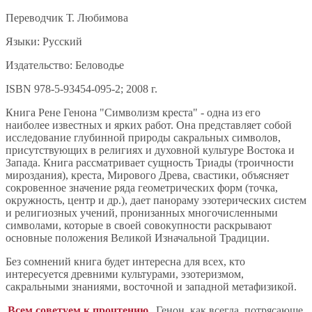
Переводчик Т. Любимова
Языки: Русский
Издательство: Беловодье
ISBN 978-5-93454-095-2; 2008 г.
Книга Рене Генона "Символизм креста" - одна из его
наиболее известных и ярких работ. Она представляет собой
исследование глубинной природы сакральных символов,
присутствующих в религиях и духовной культуре Востока и
Запада. Книга рассматривает сущность Триады (троичности
мироздания), креста, Мирового Древа, свастики, объясняет
сокровенное значение ряда геометрических форм (точка,
окружность, центр и др.), дает панораму эзотерических систем
и религиозных учений, пронизанных многочисленными
символами, которые в своей совокупности раскрывают
основные положения Великой Изначальной Традиции.
Без сомнений книга будет интересна для всех, кто
интересуется древними культурами, эзотеризмом,
сакральными знаниями, восточной и западной метафизикой.
Всем советуем к прочтению.
Генон, как всегда, потрясающе