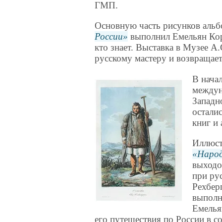
ГМП.
Основную часть рисунков аль
России
выполнил Емельян Кор
кто знает. Выставка в Музее А
русскому мастеру и возвращае
В нача
междун
Западн
остали
книг и
Иллюст
Народ
выходо
при ру
Рехбер
выполн
Емелья
его путешествия по России в с