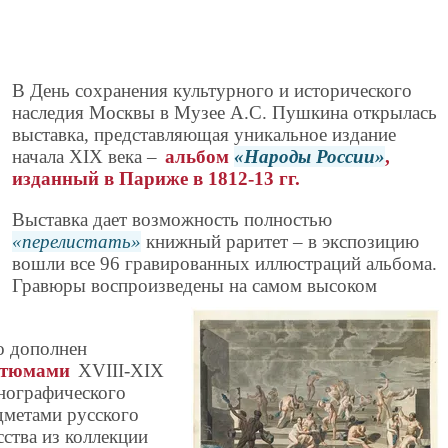
В День сохранения культурного и исторического
наследия Москвы в Музее А.С. Пушкина открылась
выставка, представляющая уникальное издание
начала XIX века –
альбом
Народы России
,
изданный в Париже в 1812-13 гг.
Выставка дает возможность полностью
перелистать
книжный раритет – в экспозицию
вошли все 96 гравированных иллюстраций альбома.
Гравюры воспроизведены на самом высоком
о дополнен
стюмами
XVIII-XIX
тнографического
дметами русского
ства из коллекции