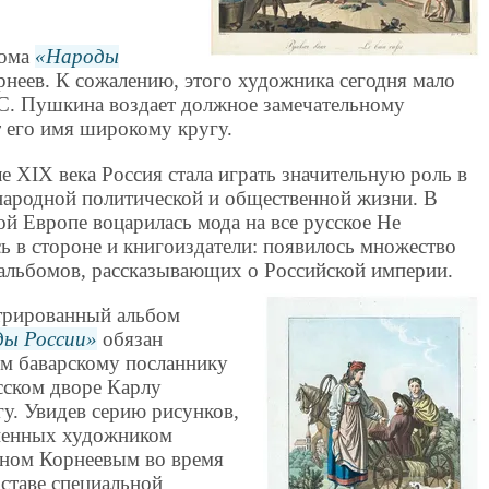
бома
Народы
неев. К сожалению, этого художника сегодня мало
.С. Пушкина воздает должное замечательному
т его имя широкому кругу.
ле XIX века Россия стала играть значительную роль в
ародной политической и общественной жизни. В
ой Европе воцарилась мода на все русское Не
сь в стороне и книгоиздатели: появилось множество
 альбомов, рассказывающих о Российской империи.
рированный альбом
ы России
обязан
м баварскому посланнику
сском дворе Карлу
гу. Увидев серию рисунков,
енных художником
ном Корнеевым во время
оставе специальной