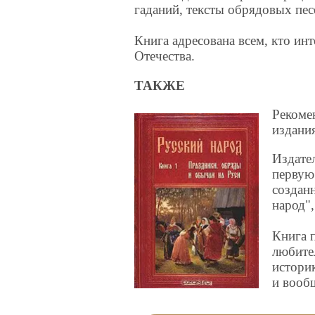
гаданий, тексты обрядовых пе
Книга адресована всем, кто инт
Отечества.
ТАКЖЕ
Рекоме
издани
Издате
первую
создан
народ"
Книга 
любител
истори
и вооб