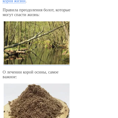
корня жизни
.
Правила преодоления болот, которые
могут спасти жизнь:
О лечении корой осины, самое
важное: