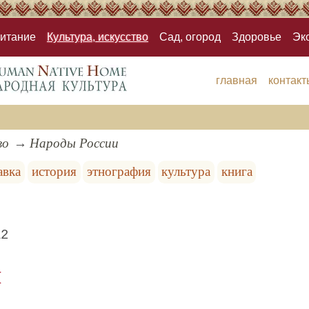
итание
Культура, искусство
Сад, огород
Здоровье
Эк
главная
контакт
во
Народы России
авка
история
этнография
культура
книга
12
и