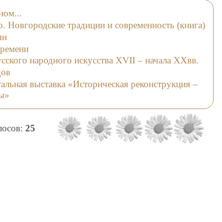
ном...
о. Новгородские традиции и современность (книга)
ян
времени
сского народного искусства XVII – начала ХХвв.
дов
альная выставка «Историческая реконструкция –
зы»
олосов:
25