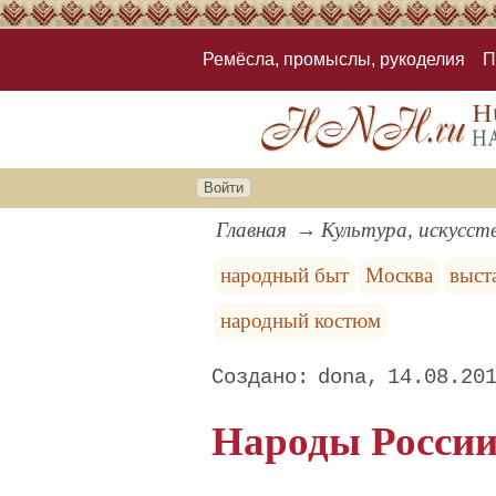
Ремёсла, промыслы, рукоделия
П
Войти
Главная
Культура, искусст
народный быт
Москва
выст
народный костюм
dona
14.08.20
Народы Росси