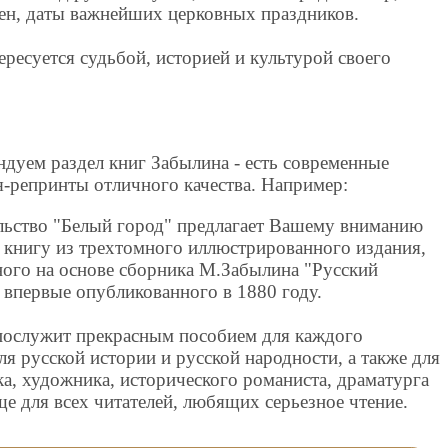
сен, даты важнейших церковных праздников.
ересуется судьбой, историей и культурой своего
ндуем раздел книг Забылина - есть современные
я-репринты отличного качества. Например:
льство "Белый город" предлагает Вашему вниманию
 книгу из трехтомного иллюстрированного издания,
ного на основе сборника М.Забылина "Русский
, впервые опубликованного в 1880 году.
послужит прекрасным пособием для каждого
я русской истории и русской народности, а также для
ка, художника, исторического романиста, драматурга
ще для всех читателей, любящих серьезное чтение.