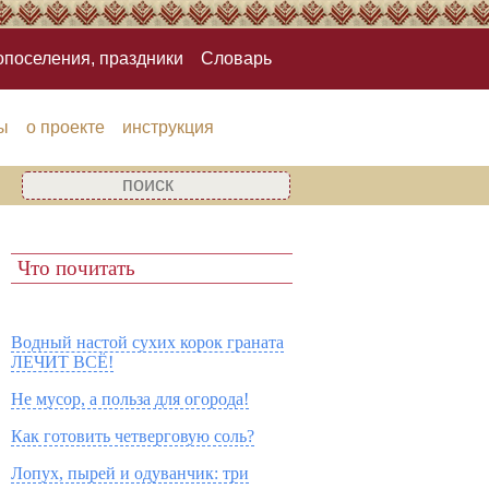
опоселения, праздники
Словарь
ы
о проекте
инструкция
Что почитать
Водный настой сухих корок граната
ЛЕЧИТ ВСЁ!
Не мусор, а польза для огорода!
Как готовить четверговую соль?
Лопух, пырей и одуванчик: три