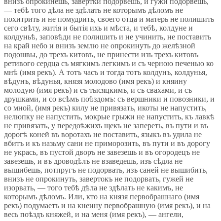
внизъ опрокинешь, завертки подорвешь, и гужи подорвешь,
— тебѣ того дѣла не здѣлать не которымъ дѣломъ не
похитрить и не помудрить, своего отца и матерь не полишить
сего свѣту, житія и бытія ихъ и мѣста, и тебѣ, колдуне и
колдуньѣ, заповѣди не полишить и не учинить, не поставить
на край небо и внизъ землю не опрокинуть до желѣзной
подошвы, до трехъ китовъ, не принести изъ трехъ китовъ
ретивого сердца съ мягкимъ легкимъ и съ черною печенью ко
мнѣ (имя рекъ). А тотъ часъ и тогда тотъ колдунъ, колдунья,
вѣдунъ, вѣдунья, князя молодово (имя рекъ) и княину
молодую (имя рекъ) и съ тысяцкимъ, и съ свахами, и съ
друшками, и со всѣмъ поѣздомъ: съ вершники и повозники, и
со мной, (имя рекъ) килу не привязать, икоты не напустить,
нелюпку не напустить, мокрые грыжи не напустить, къ лавкѣ
не привязать, у передоѣжихъ щекъ не запереть, въ пути и въ
дорогѣ коней въ воротахъ не поставить, языкъ въ удила не
вбитъ и къ назьму сани не приморозить, въ пути и въ дорогу
не укрась, въ пустой дворъ не завезешь и въ огородецъ не
завезешь, и въ дроводѣлъ не взаведешь, изъ сѣдла не
вышибешь, потпругъ не подорвать, изъ саней не вышибить,
внизъ не опрокинуть, завертокъ не подорвать, гужей не
изорвать, — того тебѣ дѣла не здѣлать не какимъ, не
которымъ дѣломъ. Или, кто на князя первобрашнаго (имя
рекъ) подумаетъ и на кнеину первобрашную (имя рекъ), и на
весь поѣздъ княжей, и на меня (имя рекъ), — ангели,