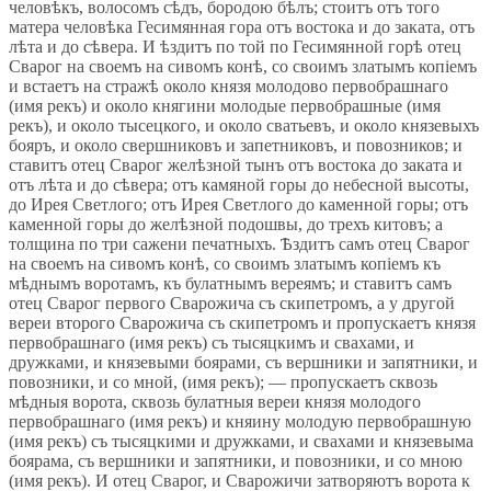
человѣкъ, волосомъ сѣдъ, бородою бѣлъ; стоитъ отъ того
матера человѣка Гесимянная гора отъ востока и до заката, отъ
лѣта и до сѣвера. И ѣздитъ по той по Гесимянной горѣ отец
Сварог на своемъ на сивомъ конѣ, со своимъ златымъ копіемъ
и встаетъ на стражѣ около князя молодово первобрашнаго
(имя рекъ) и около княгини молодые первобрашные (имя
рекъ), и около тысецкого, и около сватьевъ, и около князевыхъ
бояръ, и около свершниковъ и запетниковъ, и повозников; и
ставитъ отец Сварог желѣзной тынъ отъ востока до заката и
отъ лѣта и до сѣвера; отъ камяной горы до небесной высоты,
до Ирея Светлого; отъ Ирея Светлого до каменной горы; отъ
каменной горы до желѣзной подошвы, до трехъ китовъ; а
толщина по три сажени печатныхъ. Ѣздитъ самъ отец Сварог
на своемъ на сивомъ конѣ, со своимъ златымъ копіемъ къ
мѣднымъ воротамъ, къ булатнымъ вереямъ; и ставитъ самъ
отец Сварог первого Сварожича съ скипетромъ, а у другой
вереи второго Сварожича съ скипетромъ и пропускаетъ князя
первобрашнаго (имя рекъ) съ тысяцкимъ и свахами, и
дружками, и князевыми боярами, съ вершники и запятники, и
повозники, и со мной, (имя рекъ); — пропускаетъ сквозь
мѣдныя ворота, сквозь булатныя вереи князя молодого
первобрашнаго (имя рекъ) и княину молодую первобрашную
(имя рекъ) съ тысяцкими и дружками, и свахами и князевыма
боярама, съ вершники и запятники, и повозники, и со мною
(имя рекъ). И отец Сварог, и Сварожичи затворяютъ ворота к