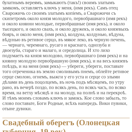
булатнымъ вереямъ, замыкаютъ (такъ!) своимъ златымъ
замкомъ, оставляетъ ключъ у меня, (имя рекъ). Самъ отец
Сварожичь со своимъ златымъ копіемъ, а Сварожичи съ
скипетромъ около князя молодого, первобрашнаго (имя рекъ)
и около княини молодые, первобрашные (имя рекъ), и около
тысецкого, и около свахъ, и около дружекъ, и около князевыхъ
бояръ, и около меня, (имя рекъ), колдуна, колдунью, вѣдуна,
вѣдунью въ ретивое серцо, въ мякое леко, въ черную печень,
— чернаго, черемнаго, русаго и краснаго, однозуба и
двоезуба, стараго и малаго, и середолица. И хто лихо
подумаетъ на князя молодово, первобрашнаго (имя рекъ) и на
княину молодую первобрашную (имя рекъ), и на весь князевъ
поѣздъ, и на меня (имя рекъ) — убереги, убереги, поставьте
того отреченика въ землю смоливымъ пнемъ, облейте ретивое
серце смолою, огнемъ, выжги у его уста и серце со злыми
дѣлами въ день поцолцемъ, въ ночь подъ мѣсяцемъ, по утру
рано, въ вечерѣ поздо, по всякъ день, по всякъ часъ, по всяко
время, на ветху мѣсяцѣ и на молоду, на полнѣ и на перекроѣ.
И тѣмъ моимъ словамъ ключъ и замокъ. Кое слово забылъ, то
слово поставьте, Боги Родные, всѣхъ напередъ. Вики пувики,
отыне дувики.
Свадебный оберегъ (Олонецкая
губерния, 19 век)