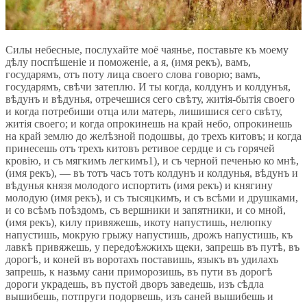
Силы небесные, послухайте моё чаянье, поставьте къ моему
дѣлу поспѣшеніе и поможеніе, а я, (имя рекъ), вамъ,
государямъ, отъ поту лица своего слова говорю; вамъ,
государямъ, свѣчи затеплю. И ты когда, колдунъ и колдунъя,
вѣдунъ и вѣдунья, отречешися сего свѣту, житія-бытія своего
и когда потребиши отца или матерь, лишишися сего свѣту,
житія своего; и когда опрокинешь на край небо, опрокинешь
на край землю до желѣзной подошвы, до трехъ китовъ; и когда
принесешь отъ трехъ китовъ ретивое сердце и съ горячей
кровію, и съ мягкимъ легкимъ1), и съ черной печенью ко мнѣ,
(имя рекъ), — въ тотъ часъ тотъ колдунъ и колдунья, вѣдунъ и
вѣдунья князя молодого испортить (имя рекъ) и княгину
молодую (имя рекъ), и съ тысяцкимъ, и съ всѣми и друшками,
и со всѣмъ поѣздомъ, съ вершники и запятники, и со мной,
(имя рекъ), килу привяжешь, икоту напустишь, нелюпку
напустишь, мокрую грыжу напустишь, дрожъ напустишь, къ
лавкѣ привяжешь, у передоѣжжихъ щеки, запрешь въ путѣ, въ
дорогѣ, и коней въ воротахъ поставишь, языкъ въ удилахъ
запрешь, к назьму сани приморозишь, въ пути въ дорогѣ
дороги украдешь, въ пустой дворъ заведешь, изъ сѣдла
вышибешь, потпруги подорвешь, изъ саней вышибешь и