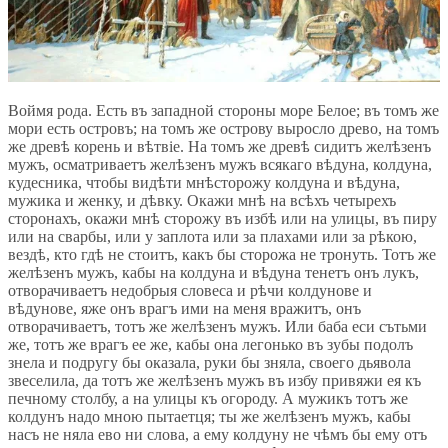
Воймя рода. Есть въ западной стороны море Белое; въ томъ же
мори есть островъ; на томъ же острову выросло древо, на томъ
же древѣ корень и вѣтвіе. На томъ же древѣ сидитъ желѣзенъ
мужъ, осматриваетъ желѣзенъ мужъ всякаго вѣдуна, колдуна,
кудесника, чтобы видѣти мнѣсторожу колдуна и вѣдуна,
мужика и женку, и дѣвку. Окажи мнѣ на всѣхъ четырехъ
сторонахъ, окажи мнѣ сторожу въ избѣ или на улицы, въ пиру
или на сварбы, или у заплота или за плахами или за рѣкою,
вездѣ, кто гдѣ не стоитъ, какъ бы сторожа не тронуть. Тотъ же
желѣзенъ мужъ, кабы на колдуна и вѣдуна тенетъ онъ лукъ,
отворачиваетъ недобрыя словеса и рѣчи колдунове и
вѣдунове, яже онъ врагъ ими на меня вражитъ, онъ
отворачиваетъ, тотъ же желѣзенъ мужъ. Или баба еси сътьми
же, тотъ же врагъ ее же, кабы она легонько въ зубы подолъ
знела и подругу бы оказала, руки бы зняла, своего дьявола
звеселила, да тотъ же желѣзенъ мужъ въ избу привяжи ея къ
печному столбу, а на улицы къ огороду. А мужикъ тотъ же
колдунъ надо мною пытаетця; ты же желѣзенъ мужъ, кабы
насъ не няла ево ни слова, а ему колдуну не чѣмъ бы ему отъ