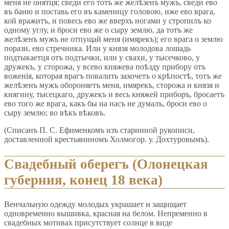
меня не онятця; сведи его тотъ же желѣзенъ мужъ, сведи ево
въ баню и поставь его въ каменицу головою, иже ево врага,
кой вражитъ, и повесь ево же вверхъ ногами у стропилъ ко
одному углу, и броси ево же о сыру землю, да тотъ же
желѣзенъ мужъ не отпущай меня (имярекъ); его врага о землю
порази, ево стречника. Или у князя молодова лошадь
подтыкаетця отъ подтычки, или у свахи, у тысечково, у
дружекъ, у сторожа, у всево княжева поѣзду прибору отъ
воженія, которая врагъ повалить захочетъ о крѣпостѣ, тотъ же
желѣзенъ мужъ обороняетъ меня, имярекъ, сторожа и князя и
княгину, тысецкаго, дружекъ и весь княжей приборъ, бросаетъ
ево того же врага, какъ бы на насъ не думалъ, броси ево о
сыру землю; во вѣкъ вѣковъ.
(Списанъ П. С. Ефименкомъ изъ старинной рукописи,
доставленной крестьяниномъ Холмогор. у. Дохтуровымъ).
Свадебный оберегъ (Олонецкая
губерния, конец 18 века)
Венчальную одежду молодых украшает и защищает
одновременно вышивка, красная на белом. Непременно в
свадебных мотивах присутствует солнце в виде