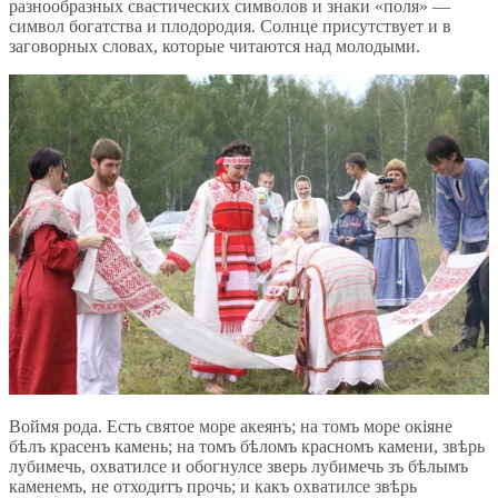
разнообразных свастических символов и знаки «поля» —
символ богатства и плодородия. Солнце присутствует и в
заговорных словах, которые читаются над молодыми.
Воймя рода. Есть святое море акеянъ; на томъ море окіяне
бѣлъ красенъ камень; на томъ бѣломъ красномъ камени, звѣрь
лубимечь, охватилсе и обогнулсе зверь лубимечь зъ бѣлымъ
каменемъ, не отходитъ прочь; и какъ охватилсе звѣрь