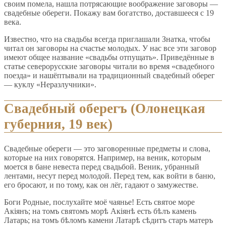
своим помела, нашла потрясающие воображение заговоры —
свадебные обереги. Покажу вам богатство, доставшееся с 19
века.
Известно, что на свадьбы всегда приглашали Знатка, чтобы
читал он заговоры на счастье молодых. У нас все эти заговор
имеют общее название «свадьбы отпущать». Приведённые в
статье северорусские заговоры читали во время «свадебного
поезда» и нашёптывали на традиционный свадебный оберег
— куклу «Неразлучники».
Свадебный оберегъ (Олонецкая
губерния, 19 век)
Свадебные обереги — это заговоренные предметы и слова,
которые на них говорятся. Например, на веник, которым
моется в бане невеста перед свадьбой. Веник, убранный
лентами, несут перед молодой. Перед тем, как войти в баню,
его бросают, и по тому, как он лёг, гадают о замужестве.
Боги Родные, послухайте моё чаянье! Есть святое море
Акіянъ; на томъ святомъ морѣ Акіянѣ есть бѣлъ камень
Латарь; на томъ бѣломъ камени Латарѣ сѣдитъ старъ матеръ