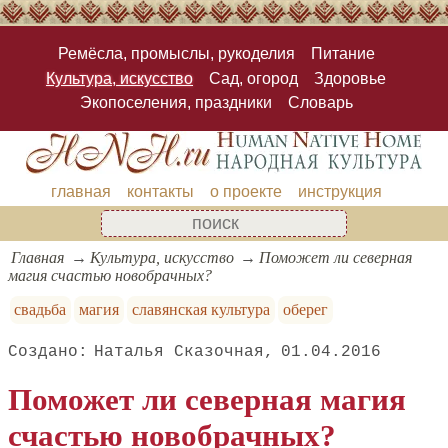
Ремёсла, промыслы, рукоделия
Питание
Культура, искусство
Сад, огород
Здоровье
Экопоселения, праздники
Словарь
главная
контакты
о проекте
инструкция
Главная
Культура, искусство
Поможет ли северная
магия счастью новобрачных?
свадьба
магия
славянская культура
оберег
Наталья Сказочная
01.04.2016
Поможет ли северная магия
счастью новобрачных?