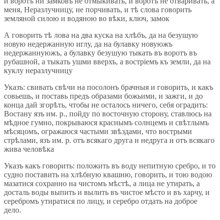
и воротъ ни замковъ не отмыкивать, и воротъ не отваривать, а
меня, Неразлучницу, не порчивать, и тѣ слова говорить
земляной силою и водяною во вѣки, ключ, замок
А говорить тѣ лова на два куска на хлѣбъ, да на безушую
новую недержанную иглу, да на булавку новуюжъ
недержаннуюжъ, а булавку безушую тыкать въ воротъ въ
рубашной, а тыкать ушми вверхъ, а востріемъ къ земли, да на
куклу неразлучницу
Указъ: свивать свѣчи на посолонъ брачныя и говорить, и какъ
совьешь, и поставь предъ образами божьими, и зажги, и до
конца дай згорѣть, чтобы не осталось ничего, себя оградить:
Востану язъ им. р., пойду по восточную сторону, ставлюсь на
мѣдное гумно, покрываюся краснымъ солнцемъ и свѣтлымъ
мѣсяцомъ, огражаюся частыми звѣздами, что вострыми
стрѣлами, язъ им. р. отъ всякаго друга и недруга и отъ всякаго
жива человѣка
Указъ какъ говорить: положить въ воду непитную сребро, и то
судно поставить на хлѣбную квашню, говорить, и тою водою
мазатися сохранно на чистомъ мѣстѣ, а лица не утирать, а
досталь воды выпить и вылить въ чистое мѣсто и въ харчу, и
серебромъ утиратися по лицу, и серебро отдать на доброе
дело.