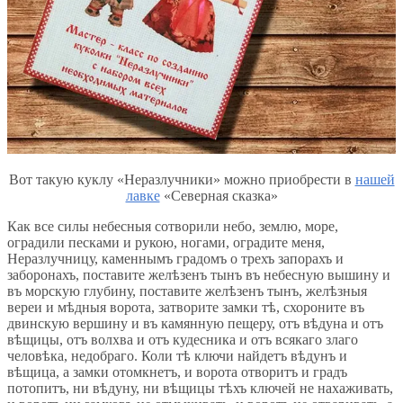
Вот такую куклу «Неразлучники» можно приобрести в
нашей
лавке
«Северная сказка»
Как все силы небесныя сотворили небо, землю, море,
оградили песками и рукою, ногами, оградите меня,
Неразлучницу, каменнымъ градомъ о трехъ запорахъ и
заборонахъ, поставите желѣзенъ тынъ въ небесную вышину и
въ морскую глубину, поставите желѣзенъ тынъ, желѣзныя
вереи и мѣдныя ворота, затворите замки тѣ, схороните въ
двинскую вершину и въ камянную пещеру, отъ вѣдуна и отъ
вѣщицы, отъ волхва и отъ кудесника и отъ всякаго злаго
человѣка, недобраго. Коли тѣ ключи найдетъ вѣдунъ и
вѣщица, а замки отомкнетъ, и ворота отворитъ и градъ
потопитъ, ни вѣдуну, ни вѣщицы тѣхъ ключей не нахаживать,