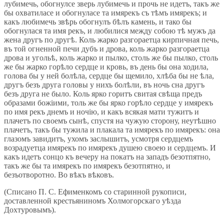
лубимечь, обогнулсе зверь лубимечь и прочь не идетъ, такъ же
бы охватиласе и обогнуласе та имярекъ съ тѣмъ имярекъ; и
какъ любимечь звѣрь обогнулъ бѣлъ камень, и тако бы
обогнулася та имя рекъ, и любилися между собою тѣ мужъ да
жена другъ по другѣ. Коль жарко разгораетца кирпичная печь,
въ той огненной печи дубъ и дрова, коль жарко разгораетца
дрова и угольѣ, коль жарко и пылко, столь же бы пылко, столь
же бы жарко горѣло сердце и кровь, въ день бы она ходила,
голова бы у ней болѣла, сердце бы щемило, хлѣба бы не ѣла,
другъ безъ друга головы у нихъ болѣли, въ ночь сна другъ
безъ друга не было. Коль ярко горитъ свитая свѣща предъ
образами божіими, толь же бы ярко горѣло сердце у имярекъ
по имя рекъ днемъ и ночію, и какъ всякая мати тужитъ и
плачетъ по своемъ сынѣ, спустя на чужую сторону, неутѣшно
плачетъ, такъ бы тужила и плакала та имярекъ по имярекъ: она
глазомъ завидитъ, ухомъ заслышитъ, усмотря сердцемъ
возрадуетца имярекъ по имярекъ душею своею и сердцемъ. И
какъ идетъ сонцо къ вечеру на покатъ на западъ безотпятно,
такъ же бы та имярекъ по имярекъ безотпятно, и
безъотворотно. Во вѣкъ вѣковъ.
(Списано П. С. Ефименкомъ со старинной рукописи,
доставленной крестьяниномъ Холмогорскаго уѣзда
Дохтуровымъ).