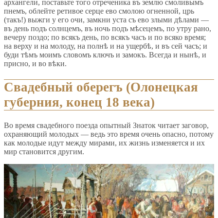
архангели, поставьте того отреченика въ землю смоливымъ
пнемъ, облейте ретивое серце ево смолою огненной, црь
(такъ!) выжги у его очи, замкни уста съ ево злыми дѣлами —
въ день подъ солнцемъ, въ ночь подъ мѣсецемъ, по утру рано,
вечеру поздо; по всякъ день, по всякъ часъ и по всяко время;
на верху и на молоду, на полнѣ и на ущербѣ, и въ сей часъ; и
буди тѣмъ моимъ словомъ ключъ и замокъ. Всегда и нынѣ, и
присно, и во вѣки.
Свадебный оберегъ (Олонецкая
губерния, конец 18 века)
Во время свадебного поезда опытный Знаток читает заговор,
охраняющий молодых — ведь это время очень опасно, потому
как молодые идут между мирами, их жизнь изменяется и их
мир становится другим.