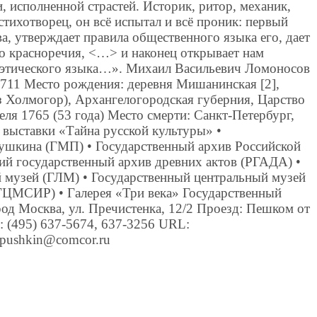
 исполненной страстей. Историк, ритор, механик,
стихотворец, он всё испытал и всё проник: первый
ва, утверждает правила общественного языка его, дает
го красноречия, <…> и наконец открывает нам
оэтического языка…». Михаил Васильевич Ломоносов
1711 Место рождения: деревня Мишанинская [2],
 Холмогор), Архангелогородская губерния, Царство
реля 1765 (53 года) Место смерти: Санкт-Петербург,
 выставки «Тайна русской культуры» •
ушкина (ГМП) • Государственный архив Российской
ий государственный архив древних актов (РГАДА) •
 музей (ГЛМ) • Государственный центральный музей
ГЦМСИР) • Галерея «Три века» Государственный
од Москва, ул. Пречистенка, 12/2 Проезд: Пешком от
: (495) 637-5674, 637-3256 URL:
 pushkin@comcor.ru