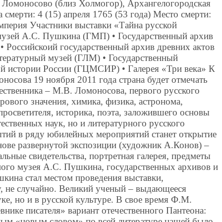
 Ломоносово (близ Холмогор), Архангелогородская
 смерти: 4 (15) апреля 1765 (53 года) Место смерти:
империя Участники выставки «Тайна русской
музей А.С. Пушкина (ГМП) • Государственный архив
• Российскоий государственный архив древних актов
тературный музей (ГЛМ) • Государственный
й истории России (ГЦМСИР) • Галерея «Три века» К
носова 19 ноября 2011 года страна будет отмечать
ественника – М.В. Ломоносова, первого русского
рового значения, химика, физика, астронома,
 просветителя, историка, поэта, заложившего основы
тественных наук, но и литературного русского
тий в ряду юбилейных мероприятий станет открытие
нове развернутой экспозиции (художник А.Конов) –
льные свидетельства, портретная галерея, предметы
ного музея А.С. Пушкина, государственных архивов и
шкина стал местом проведения выставки,
, не случайно. Великий ученый – выдающееся
уке, но и в русской культуре. В свое время Ф.М.
внике писателя» вариант отечественного Пантеона:
ным «новым словом» по всей литературе нашей было