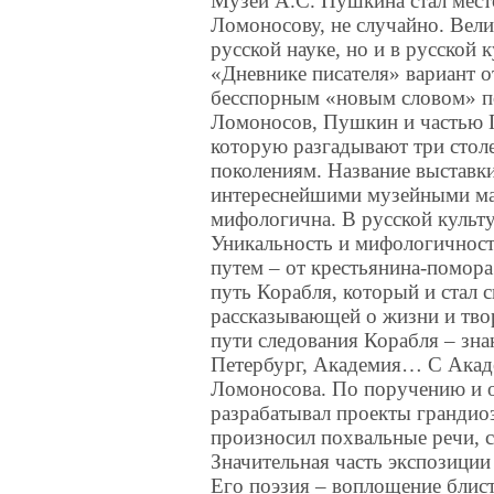
Музей А.С. Пушкина стал мест
Ломоносову, не случайно. Вел
русской науке, но и в русской 
«Дневнике писателя» вариант о
бесспорным «новым словом» по
Ломоносов, Пушкин и частью 
которую разгадывают три стол
поколениям. Название выставки
интереснейшими музейными ма
мифологична. В русской культу
Уникальность и мифологичност
путем – от крестьянина-помора
путь Корабля, который и стал
рассказывающей о жизни и твор
пути следования Корабля – зн
Петербург, Академия… С Акаде
Ломоносова. По поручению и о
разрабатывал проекты грандио
произносил похвальные речи, 
Значительная часть экспозици
Его поэзия – воплощение блист