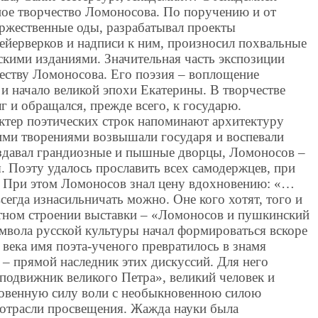
ное творчество Ломоносова. По поручению и от
ржественные оды, разрабатывал проекты
йерверков и надписи к ним, произносил похвальные
скими изданиями. Значительная часть экспозиции
еству Ломоносова. Его поэзия – воплощение
 и начало великой эпохи Екатерины. В творчестве
г и обращался, прежде всего, к государю.
ктер поэтических строк напоминают архитектуру
оими творениями возвышали государя и воспевали
создавал грандиозные и пышные дворцы, Ломоносов –
 Поэту удалось прославить всех самодержцев, при
. При этом Ломоносов знал цену вдохновению: «…
сегда изнасильничать можно. Оне кого хотят, того и
тном строении выставки – «Ломоносов и пушкинский
мвола русской культуры начал формироваться вскоре
 века имя поэта-ученого превратилось в знамя
– прямой наследник этих дискуссий. Для него
подвижник великого Петра», великий человек и
венную силу воли с необыкновенною силою
 отрасли просвещения. Жажда науки была