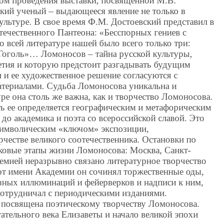
ом проведения выставки, посвященной М.В.
икий ученый – выдающееся явление не только в
культуре. В свое время Ф.М. Достоевский представил в
течественного Пантеона: «Бесспорных гениев с
 всей литературе нашей было всего только три:
Гоголь»… Ломоносов – тайна русской культуры,
етия и которую предстоит разгадывать будущим
 и ее художественное решение согласуются с
териалами. Судьба Ломоносова уникальна и
ре она столь же важна, как и творчество Ломоносова.
ь ее определяется географическим и метафорическим
 до академика и поэта со всероссийской славой. Это
 символическим «ключом» экспозиции,
честве великого соотечественника. Остановки по
аковые этапы жизни Ломоносова: Москва, Санкт-
мией неразрывно связано литературное творчество
т имени Академии он сочинял торжественные оды,
зных иллюминаций и фейерверков и надписи к ним,
сотрудничал с периодическими изданиями.
и посвящена поэтическому творчеству Ломоносова.
ательного века Елизаветы и начало великой эпохи