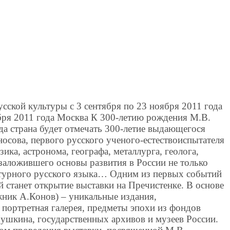
сской культуры c 3 сентября по 23 ноября 2011 года
ября 2011 года Москва К 300-летию рождения М.В.
да страна будет отмечать 300-летие выдающегося
осова, первого русского ученого-естествоиспытателя
ика, астронома, географа, металлурга, геолога,
, заложившего основы развития в России не только
ратурного русского языка… Одним из первых событий
 станет открытие выставки на Пречистенке. В основе
жник А.Конов) – уникальные издания,
 портретная галерея, предметы эпохи из фондов
Пушкина, государственных архивов и музеев России.