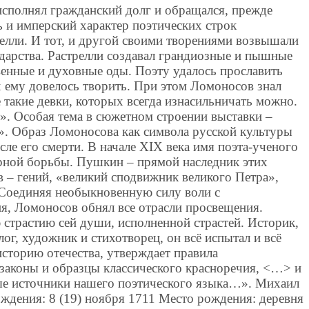
исполнял гражданский долг и обращался, прежде
ь и имперский характер поэтических строк
елли. И тот, и другой своими творениями возвышали
ударства. Растрелли создавал грандиозные и пышные
енные и духовные оды. Поэту удалось прославить
х ему довелось творить. При этом Ломоносов знал
такие девки, которых всегда изнасильничать можно.
т». Особая тема в сюжетном строении выставки –
. Образ Ломоносова как символа русской культуры
сле его смерти. В начале XIX века имя поэта-ученого
урной борьбы. Пушкин – прямой наследник этих
 – гений, «великий сподвижник великого Петра»,
Соединяя необыкновенную силу воли с
, Ломоносов обнял все отрасли просвещения.
страстию сей души, исполненной страстей. Историк,
ог, художник и стихотворец, он всё испытал и всё
историю отечества, утверждает правила
 законы и образцы классического красноречия, <…> и
ые источники нашего поэтического языка…». Михаил
ждения: 8 (19) ноября 1711 Место рождения: деревня