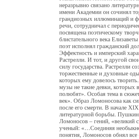
неразрывно связано литератур
имени Академии он сочинял то
грандиозных иллюминаций и фе
речи, сотрудничал с периодиче
посвящена поэтическому творч
блистательного века Елизаветы
поэт исполнял гражданский дол
Эффектность и имперский хара
Растрелли. И тот, и другой св
силу государства. Растрелли 
торжественные и духовные оды.
которых ему довелось творить
музы не такие девки, которых в
полюбят». Особая тема в сюже
век». Образ Ломоносова как си
после его смерти. В начале XIX
литературной борьбы. Пушкин 
Ломоносов – гений, «великий с
ученый: «…Соединяя необыкно
понятия, Ломоносов обнял все