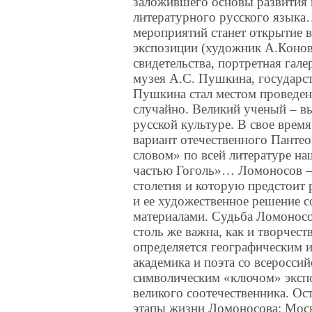
заложившего основы развития в
литературного русского язык
мероприятий станет открытие в
экспозиции (художник А.Конов
свидетельства, портретная гал
музея А.С. Пушкина, государс
Пушкина стал местом проведен
случайно. Великий ученый – вы
русской культуре. В свое врем
вариант отечественного Панте
словом» по всей литературе н
частью Гоголь»… Ломоносов – 
столетия и которую предстоит
и ее художественное решение 
материалами. Судьба Ломоносо
столь же важна, как и творчес
определяется географическим 
академика и поэта со всероссий
символическим «ключом» экспо
великого соотечественника. Ос
этапы жизни Ломоносова: Мос