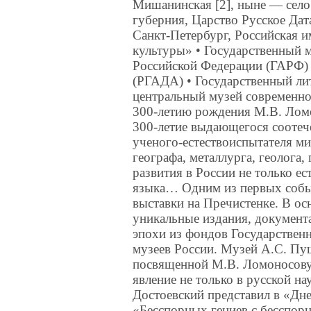
Мишанинская [2], ныне — село
губерния, Царство Русское Дата
Санкт-Петербург, Российская 
культуры» • Государственный 
Российской Федерации (ГАРФ) 
(РГАДА) • Государственный ли
центральный музей современно
300-летию рождения М.В. Ломо
300-летие выдающегося соотеч
ученого-естествоиспытателя ми
географа, металлурга, геолога,
развития в России не только ес
языка… Одним из первых собы
выставки на Пречистенке. В ос
уникальные издания, документа
эпохи из фондов Государствен
музеев России. Музей А.С. Пу
посвященной М.В. Ломоносову
явление не только в русской на
Достоевский представил в «Дне
«Бесспорных гениев с бесспор