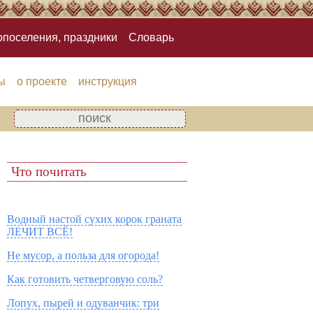
опоселения, праздники
Словарь
ы
о проекте
инструкция
Что почитать
Водный настой сухих корок граната
ЛЕЧИТ ВСЁ!
Не мусор, а польза для огорода!
Как готовить четверговую соль?
Лопух, пырей и одуванчик: три