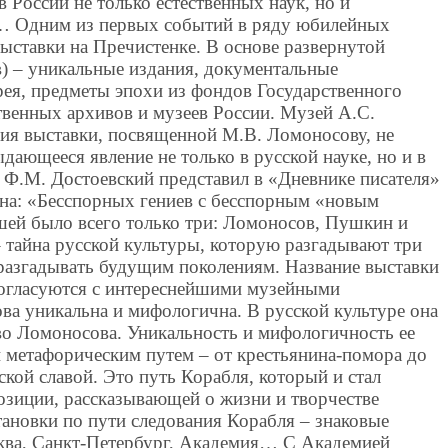
 России не только естественных наук, но и
а… Одним из первых событий в ряду юбилейных
ыставки на Пречистенке. В основе развернутой
) – уникальные издания, документальные
ерея, предметы эпохи из фондов Государственного
твенных архивов и музеев России. Музей А.С.
ия выставки, посвященной М.В. Ломоносову, не
дающееся явление не только в русской науке, но и в
я Ф.М. Достоевский представил в «Дневнике писателя»
она: «Бесспорных гениев с бесспорным «новым
ашей было всего только три: Ломоносов, Пушкин и
тайна русской культуры, которую разгадывают три
 разгадывать будущим поколениям. Название выставки
согласуются с интереснейшими музейными
ва уникальна и мифологична. В русской культуре она
тво Ломоносова. Уникальность и мифологичность ее
и метафорическим путем – от крестьянина-помора до
ской славой. Это путь Корабля, который и стал
зиции, рассказывающей о жизни и творчестве
тановки по пути следования Корабля – знаковые
ква, Санкт-Петербург, Академия… С Академией