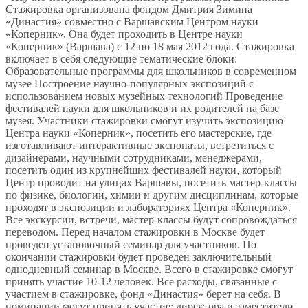
Стажировка организована фондом Дмитрия Зимина
«Династия» совместно с Варшавским Центром науки
«Коперник». Она будет проходить в Центре науки
«Коперник» (Варшава) с 12 по 18 мая 2012 года. Стажировка
включает в себя следующие тематические блоки:
Образовательные программы для школьников в современном
музее Построение научно-популярных экспозиций с
использованием новых музейных технологий Проведение
фестивалей науки для школьников и их родителей на базе
музея. Участники стажировки смогут изучить экспозицию
Центра науки «Коперник», посетить его мастерские, где
изготавливают интерактивные экспонаты, встретиться с
дизайнерами, научными сотрудниками, менеджерами,
посетить один из крупнейших фестивалей науки, который
Центр проводит на улицах Варшавы, посетить мастер-классы
по физике, биологии, химии и другим дисциплинам, которые
проходят в экспозиции и лабораториях Центра «Коперник».
Все экскурсии, встречи, мастер-классы будут сопровождаться
переводом. Перед началом стажировки в Москве будет
проведен установочный семинар для участников. По
окончании стажировки будет проведен заключительный
однодневный семинар в Москве. Всего в стажировке смогут
принять участие 10-12 человек. Все расходы, связанные с
участием в стажировке, фонд «Династия» берет на себя. В
номинации могут принять участие: директора и заместители