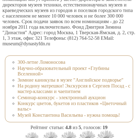
директоров музеев техники, естественнонаучных музеев и
краеведческих музеев из городов и поселков городского типа
с населением не менее 10 000 человек и не более 300 000
человек. Срок подачи заявок по всем номинациям - до 22
ноября 2011 года включительно. Фонд Дмитрия Зимина
"Династия" Адрес: город Москва, 1 Тверская-Ямская, д. 2, стр.
1, 3 этаж, офис 321 Телефоны: (812) 764-52-58 EMail:
museum@dynastyfdn.ru
300-летие Ломоносова
Научно-образовательный проект «Глубины
Вселенной»
Зимние каникулы в музее "Английское подворье"
На родину матрешки! Экскурсия в Сергиев Посад - с
мастер-классами и чаепитием
Семинар-конкурс - электронный аукцион
Конкурс цветов, букетов из пластиков «Цветочный
вальс»
Музей Константина Васильева - нужна помощь!
Рейтинг статьи:
4.8
из
5
, голосов:
19