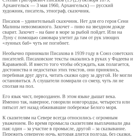
Архангельск — 3 мая 1960, Архангельск) — русский
художник, писатель, этнограф, сказочник.
Писахов – удивительный сказочник. Нет для его героя Сени
Малины невозможного. Захочет – пиво на звездном дожде
сварит. Захочет – на бане в море за рыбой пойдет. Или на
Луну с помощью самовара улетит да там от рук злющих
«лунных баб» чуть не погибнет.
Необычно принимали Писахова в 1939 году в Союз советских
писателей. Писаховские тексты оказались в руках у Фадеева и
Караваевой. И вместо того чтобы обсуждать, как полагается,
достоинства и недостатки этих текстов, они принялись,
перебивая друг друга, читать сказки одну за другой. Не могли
остановиться. А слушатели помирали со смеху, чуть ли не
сползая на пол.
Его язык чист, первозданен. В этом языке дышат века.
Именно так, наверное, говорили новгородцы, четыреста или
пятьсот лет назад обживавшие побережье Белого моря.
К сказителям на Севере всегда относились с огромным
уважением. Во время промысла сказителям выплачивали два
пая: один – за участие в промысле, другой – за сказывание.
Пережить северную ночь, которая длится полгода, без сказки,