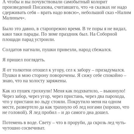
А чтобы и вы почувствовали самобытный колорит
произведений Писахова, считавшего, что «в сказках не надо
сдерживать себя – врать надо вовсю», небольшой сказ «Налим
Малиныч».
Было это давно, в старопрежно время. В те поры я не видал,
каки таки парады. По зиме праздник был. На Соборной
площади парад устроили.
Солдатов нагнали, пушки привезли, народ сбежался.
Я пришел поглядеть.
Я от толкотни отошел к угору, сел к забору – призадумался.
Пушки в мою сторону поворочены. Я сижу себе спокойно –
знаю, что на холосту заряжены.
Как из пушек грохнули! Меня как подхватило, – выкинуло!
Через забор, через угор, через пристань, через два парохода,
что у пристани во льду стояли. Покрутило меня на одном
месте, развертело да как трахнуло об лед ногами (хорошо, что
не головой). Я лед пробил – и до самого дна дошел.
Потемень в воде. Свету – что в проруби, да скрозь лед чуть-
чутошно сосвечиват.