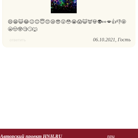
😄😁😺😂😉😊😇😍😪😎😜😳😭😱😺👿💀👽👀💋👍👎🤩
😬🤠🤓🧐🙄🐺
06.10.2021
Гость
ответить
Авторский проект HNH.RU
при