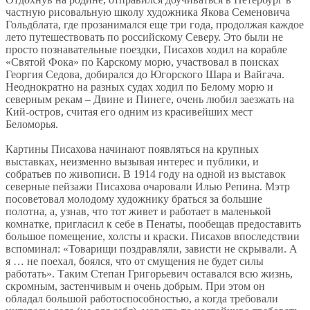
частную рисовальную школу художника Якова Семеновича
Гольдблата, где прозанимался еще три года, продолжая каждое
лето путешествовать по российскому Северу. Это были не
просто познавательные поездки, Писахов ходил на корабле
«Святой Фока» по Карскому морю, участвовал в поисках
Георгия Седова, добирался до Югорского Шара и Вайгача.
Неоднократно на разных судах ходил по Белому морю и
северным рекам – Двине и Пинеге, очень любил заезжать на
Кий-остров, считая его одним из красивейших мест
Беломорья.
Картины Писахова начинают появляться на крупных
выставках, неизменно вызывая интерес и публики, и
собратьев по живописи. В 1914 году на одной из выставок
северные пейзажи Писахова очаровали Илью Репина. Мэтр
посоветовал молодому художнику браться за большие
полотна, а, узнав, что тот живет и работает в маленькой
комнатке, пригласил к себе в Пенаты, пообещав предоставить
большое помещение, холсты и краски. Писахов впоследствии
вспоминал: «Товарищи поздравляли, зависти не скрывали. А
я … не поехал, боялся, что от смущения не будет силы
работать». Таким Степан Григорьевич оставался всю жизнь,
скромным, застенчивым и очень добрым. При этом он
обладал большой работоспособностью, а когда требовали