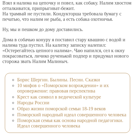
Взял я налима на цепочку и повел, как собаку. Налим хвостом
отталкиватся, припрыгиват-бежит.
На трамвай не пустили. Кондукторша требовала бумагу с
печатью, что налим не рыба, а есть собака охотничья.
Ну, мы и пешком до дому доставились.
Дома в собачью конуру я поставил стару квашню с водой и
налима туда пустил. На калитку записку налепил:
«Остерегайтесь цепного налима». Чаю напился, сел к окну
покрасоваться, личико рученькой подпер и придумал нового
сторожа звать Налим Малиныч.
Борис Шергин. Былины. Песни. Сказки
10 мифов о «Поморском возрождении» и их
опровержение: правовая перспектива
Крест как символ в ведической культуре
Народы России
Образ жизни поморской семьи 18-19 веков
Поморский народный идеал совершенного человека
Поморская семья как основа народной педагогики.
Идеал совершенного человека