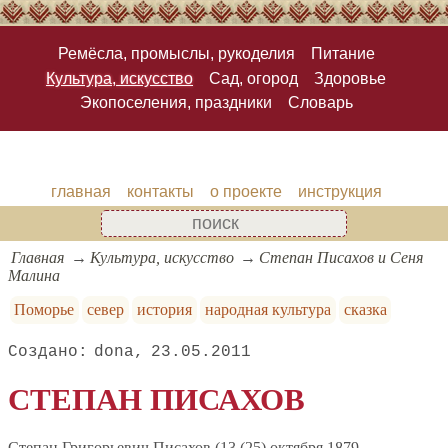
Ремёсла, промыслы, рукоделия
Питание
Культура, искусство
Сад, огород
Здоровье
Экопоселения, праздники
Словарь
главная
контакты
о проекте
инструкция
Главная
Культура, искусство
Степан Писахов и Сеня
Малина
Поморье
север
история
народная культура
сказка
dona
23.05.2011
СТЕПАН ПИСАХОВ
Степан Григорьевич Писахов (13 (25) октября 1879,