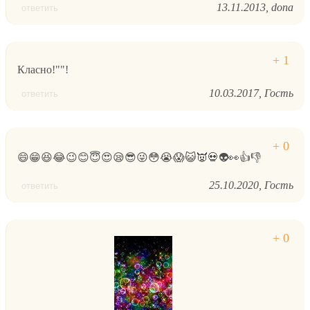
13.11.2013
dona
ответить
Класно!""!
10.03.2017
Гость
ответить
😄😁😆😂😉😊😇😍😪😎😜😳😭😱😺👿💀👽👀👍👎
25.10.2020
Гость
ответить