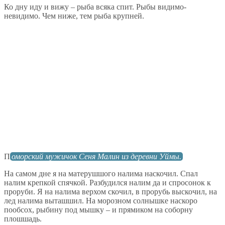
Ко дну иду и вижу – рыба всяка спит. Рыбы видимо-
невидимо. Чем ниже, тем рыба крупней.
П
оморский мужичок Сеня Малин из деревни Уймы.
На самом дне я на матерушшого налима наскочил. Спал
налим крепкой спячкой. Разбудился налим да и спросонок к
проруби. Я на налима верхом скочил, в прорубь выскочил, на
лед налима выташшил. На морозном солнышке наскоро
пообсох, рыбину под мышку – и прямиком на соборну
плошшадь.