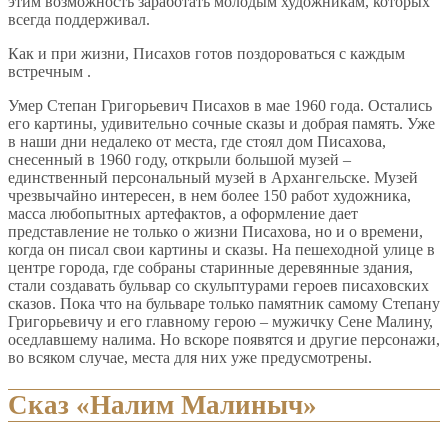
этим возможность заработать молодым художникам, которых
всегда поддерживал.
Как и при жизни, Писахов готов поздороваться с каждым
встречным .
Умер Степан Григорьевич Писахов в мае 1960 года. Остались
его картины, удивительно сочные сказы и добрая память. Уже
в наши дни недалеко от места, где стоял дом Писахова,
снесенный в 1960 году, открыли большой музей –
единственный персональный музей в Архангельске. Музей
чрезвычайно интересен, в нем более 150 работ художника,
масса любопытных артефактов, а оформление дает
представление не только о жизни Писахова, но и о времени,
когда он писал свои картины и сказы. На пешеходной улице в
центре города, где собраны старинные деревянные здания,
стали создавать бульвар со скульптурами героев писаховских
сказов. Пока что на бульваре только памятник самому Степану
Григорьевичу и его главному герою – мужичку Сене Малину,
оседлавшему налима. Но вскоре появятся и другие персонажи,
во всяком случае, места для них уже предусмотрены.
Сказ «Налим Малиныч»