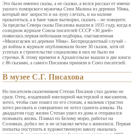
Это были именно сказы, а не сказки, а велся рассказ от имени
ушлого поморского мужичка Сени Малина из деревни Уймы,
который мог запросто и на луну слетать, и на налиме
прокатиться, а в бане такое вытворял, сказать – не поверите.
За пределы Севера сказы Писахова вышли в 1935 году, когда в
солидном журнале Союза писателей СССР «30 дней»
появилась первая небольшая подборка, озаглавленная
«Мюнхгаузен из деревни Уйма». Беспрецедентный случай –
до войны в журнале опубликовали более 30 сказов, хотя об
успехах в строительстве социализма в них не было ни
строчки. К этому времени в Архангельске вышли и две книги
с 86 сказами, а самого Писахова приняли в Союз писателей.
В музее С.Г. Писахова
Но писателем-сказочником Степан Писахов стал далеко не
сразу. Отец, владевший ювелирной мастерской и магазином,
хотел, чтобы сын пошел по его стопам, а мальчик страстно
хотел рисовать и совершенно не хотел гранить алмазы. На
двадцатом году жизни Степан ушел из дома и отправился
познавать жизнь. Плавал по Белому морю, работал на
Соловках, рубил лес и не оставлял мечты о живописи. Первая
попытка поступить в художественную школу оказалась