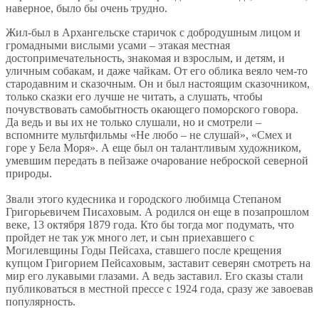
наверное, было бы очень трудно.
Жил-был в Архангельске старичок с добродушным лицом и
громадными вислыми усами – этакая местная
достопримечательность, знакомая и взрослым, и детям, и
уличным собакам, и даже чайкам. От его облика веяло чем-то
стародавним и сказочным. Он и был настоящим сказочником,
только сказки его лучше не читать, а слушать, чтобы
почувствовать самобытность окающего поморского говора.
Да ведь и вы их не только слушали, но и смотрели –
вспомните мультфильмы «Не любо – не слушай», «Смех и
горе у Бела Моря». А еще был он талантливым художником,
умевшим передать в пейзаже очарование неброской северной
природы.
Звали этого кудесника и городского любимца Степаном
Григорьевичем Писаховым. А родился он еще в позапрошлом
веке, 13 октября 1879 года. Кто бы тогда мог подумать, что
пройдет не так уж много лет, и сын приехавшего с
Могилевщины Годы Пейсаха, ставшего после крещения
купцом Григорием Пейсаховым, заставит северян смотреть на
мир его лукавыми глазами. А ведь заставил. Его сказы стали
публиковаться в местной прессе с 1924 года, сразу же завоевав
популярность.