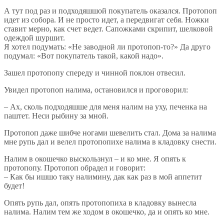
А тут под раз и подходяшшой покупатель оказался. Протопоп
идет из собора. И не просто идет, а передвигат себя. Ножки
ставит мерно, как счет ведет. Сапожками скрипит, шелковой
одеждой шуршит.
Я хотел подумать: «Не заводной ли протопоп-то?» Да друго
подумал: «Вот покупатель такой, какой надо».
Зашел протопопу спереду и чинной поклон отвесил.
Увидел протопоп налима, остановился и проговорил:
– Ах, сколь подходяшше для меня налим на уху, печенка на
паштет. Неси рыбину за мной.
Протопоп даже шибче ногами шевелить стал. Дома за налима
мне рупь дал и велел протопопихе налима в кладовку снести.
Налим в окошечко выскользнул – и ко мне. Я опять к
протопопу. Протопоп обрадел и говорит:
– Как бы ишшо таку налимину, дак как раз в мой аппетит
будет!
Опять рупь дал, опять протопопиха в кладовку вынесла
налима. Налим тем же ходом в окошечко, да и опять ко мне.