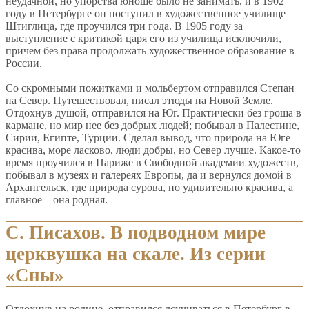
неудачной, но упорства юноше было не занимать, и в 1902
году в Петербурге он поступил в художественное училище
Штиглица, где проучился три года. В 1905 году за
выступление с критикой царя его из училища исключили,
причем без права продолжать художественное образование в
России.
Со скромными пожитками и мольбертом отправился Степан
на Север. Путешествовал, писал этюды на Новой Земле.
Отдохнув душой, отправился на Юг. Практически без гроша в
кармане, но мир нее без добрых людей; побывал в Палестине,
Сирии, Египте, Турции. Сделал вывод, что природа на Юге
красива, море ласково, люди добры, но Север лучше. Какое-то
время проучился в Париже в Свободной академии художеств,
побывал в музеях и галереях Европы, да и вернулся домой в
Архангельск, где природа сурова, но удивительно красива, а
главное – она родная.
С. Писахов. В подводном мире
церквушка на скале. Из серии
«Сны»
Отдохнув на родине, отправился доучиваться в Петербург в