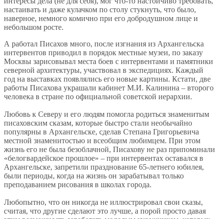
интересы дела (не для себя), мог что-то настойчиво требовать,
настаивать и даже кулачком по столу стукнуть, что было,
наверное, немного комично при его добродушном лице и
небольшом росте.
А работал Писахов много, после изгнания из Архангельска
интервентов приводил в порядок местные музеи, по заказу
Москвы зарисовывал места боев с интервентами и памятники
северной архитектуры, участвовал в экспедициях. Каждый
год на выставках появлялись его новые картины. Кстати, две
работы Писахова украшали кабинет М.И. Калинина – второго
человека в стране по официальной советской иерархии.
Любовь к Северу и его людям помогла родиться знаменитым
писаховским сказам, которые быстро стали необычайно
популярны в Архангельске, сделав Степана Григорьевича
местной знаменитостью и всеобщим любимцем. При этом
жизнь его не была безоблачной, Писахову не раз припоминали
«белогвардейское прошлое» – при интервентах оставался в
Архангельске, запретили празднование 65-летнего юбилея,
были периоды, когда на жизнь он зарабатывал только
преподаванием рисования в школах города.
Любопытно, что он никогда не иллюстрировал свои сказы,
считая, что другие сделают это лучше, а порой просто давая