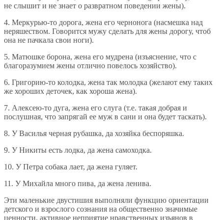
не слышит и не знает о развратном поведении жены).
4. Меркурью-то дорога, жена его чернонога (насмешка над
неряшеством. Говорится мужу сделать для жены дорогу, чтоб
она не пачкала свои ноги).
5. Матюшке борона, жена его мудрена (изъяснение, что с
благоразумием жены отлично повелось хозяйство).
6. Григорию-то колодка, жена так молодка (желают ему таких
же хороших деточек, как хороша жена).
7. Алексею-то дуга, жена его слуга (т.е. такая добрая и
послушная, что запрягай ее муж в сани и она будет таскать).
8. У Василья черная рубашка, да хозяйка беспоряшка.
9. У Никиты есть лодка, да жена самоходка.
10. У Петра собака лает, да жена гуляет.
11. У Михайла много пива, да жена ленива.
Эти маленькие двустишия выполняли функцию ориентации
детского и взрослого сознания на общественно значимые
ценности, активное неприятие нравственных изъянов в