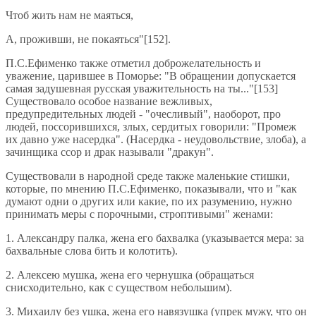
Чтоб жить нам не маяться,
А, проживши, не покаяться"[152].
П.С.Ефименко также отметил доброжелательность и
уважение, царившее в Поморье: "В обращении допускается
самая задушевная русская уважительность на ты..."[153]
Существовало особое название вежливых,
предупредительных людей - "очесливый", наоборот, про
людей, поссорившихся, злых, сердитых говорили: "Промеж
их давно уже насердка". (Насердка - неудовольствие, злоба), а
зачинщика ссор и драк называли "дракун".
Существовали в народной среде также маленькие стишки,
которые, по мнению П.С.Ефименко, показывали, что и "как
думают одни о других или какие, по их разумению, нужно
принимать меры с порочными, строптивыми" женами:
1. Александру палка, жена его бахвалка (указывается мера: за
бахвальные слова бить и колотить).
2. Алексею мушка, жена его чернушка (обращаться
снисходительно, как с существом небольшим).
3. Михаилу без ушка, жена его навязушка (упрек мужу, что он