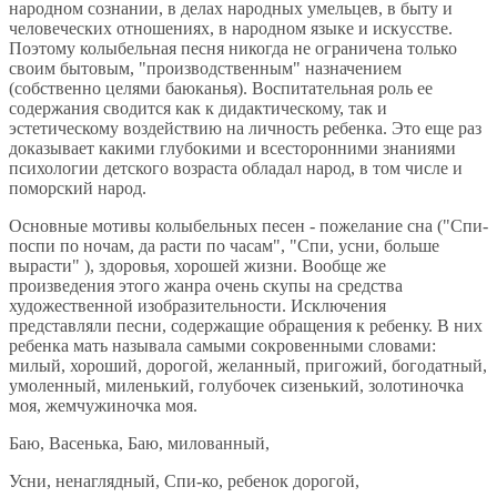
народном сознании, в делах народных умельцев, в быту и
человеческих отношениях, в народном языке и искусстве.
Поэтому колыбельная песня никогда не ограничена только
своим бытовым, "производственным" назначением
(собственно целями баюканья). Воспитательная роль ее
содержания сводится как к дидактическому, так и
эстетическому воздействию на личность ребенка. Это еще раз
доказывает какими глубокими и всесторонними знаниями
психологии детского возраста обладал народ, в том числе и
поморский народ.
Основные мотивы колыбельных песен - пожелание сна ("Спи-
поспи по ночам, да расти по часам", "Спи, усни, больше
вырасти" ), здоровья, хорошей жизни. Вообще же
произведения этого жанра очень скупы на средства
художественной изобразительности. Исключения
представляли песни, содержащие обращения к ребенку. В них
ребенка мать называла самыми сокровенными словами:
милый, хороший, дорогой, желанный, пригожий, богодатный,
умоленный, миленький, голубочек сизенький, золотиночка
моя, жемчужиночка моя.
Баю, Васенька, Баю, милованный,
Усни, ненаглядный, Спи-ко, ребенок дорогой,