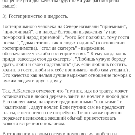
обществе (эти два качества будут нами уже рассмотрены
выше);
3). Гостеприимство и щедрость.
Гостеприимного человека на Севере называли "приемный",
"приемчивый", а в народе бытовали выражения "у нас
поморский народ приемной", "кого Бог полюбил, тому гостя
послал", "дома стоишь, так в людях сидишь" (в отношении
гостеприимства), "стол да скатерть" - выражение,
обозначавшее чье-либо гостеприимство. " К ему когда хошь
приди, завсегды стол да скатерть". "Любишь чужую бороду
драть, люби и свою подставлять" (т.е. если любишь гостить,
ходить в гости, люби и к себе принимать, либо сам угощать) .
Это качество как нельзя лучше выражает отношение помора к
чужим людям и друг к другу.
Так, А.Каменев отмечает, что "путник, идя по тракту, может
остановиться в любой деревне, зайти на ночлег в любой дом.
Его напоят чаем, накормят традиционными "шаньгами" и
"калитками", дадут ночлег. Если путник сам не предложит
платы, с него ничего не потребуют. Точно также приятно
поражает незнакомца здешний обычай приветствовать
всякого встречного поклоном.
В отношении к своим соседям помор весьма любезен и