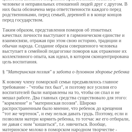
человеке и неправильных отношений людей друг с другом. В
них была обозначена мера ответственности каждого перед
родственниками, перед семьей, деревней и в конце концов
перед государством.
Таким образом, представления поморов об зтикетных
качествах личности выступают в гармоническом единстве и
взаимосвязи, отражая при этом свою историю, традиции и
обычаи народа. Создание образа совершенного человека
выступает в семейной педагогике поморов как отражение их
коллективного опыта, как идеал, в котором сконцентрирована
цель воспитания.
§
"Материнская поэзия" и забота о духовном здоровье ребенка
К новому члену поморской семьи предъявлялось главное
требование - "чтобы тих был", и поэтому все усилия его
воспитателей были направлены на то, чтобы он спал и не
мешал работе. Два главных средства существовало для этого:
"кормление" и "материнская поэзия". Широко
распространенным было мнение, что ребенок до крещения
"тот же чертенок", и ему нельзя давать грудь. Поэтому, если и
позволяли матери кормить ребенка, то тотчас же его отбирали,
не давая с ним "кишиться", т.е. нянчиться. Вообще,
материнское молоко в поморском народном творчестве -