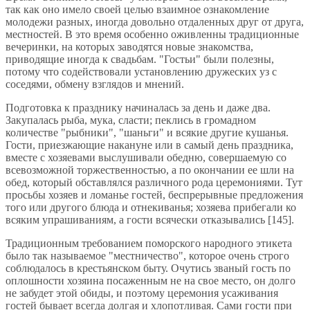
так как оно имело своей целью взаимное ознакомление
молодежи разных, иногда довольно отдаленных друг от друга,
местностей. В это время особенно оживленны традиционные
вечеринки, на которых заводятся новые знакомства,
приводящие иногда к свадьбам. "Гостьи" были полезны,
потому что содействовали установлению дружеских уз с
соседями, обмену взглядов и мнений.
Подготовка к празднику начиналась за день и даже два.
Закупалась рыба, мука, сласти; пеклись в громадном
количестве "рыбники", "шаньги" и всякие другие кушанья.
Гости, приезжающие накануне или в самый день праздника,
вместе с хозяевами выслушивали обедню, совершаемую со
всевозможной торжественностью, а по окончании ее шли на
обед, который обставлялся различного рода церемониями. Тут
просьбы хозяев и ломанье гостей, беспрерывные предложения
того или другого блюда и отнекиванья; хозяева прибегали ко
всяким упрашиваниям, а гости всячески отказывались [145].
Традиционным требованием поморского народного этикета
было так называемое "местничество", которое очень строго
соблюдалось в крестьянском быту. Очутись званый гость по
оплошности хозяина посаженным не на свое место, он долго
не забудет этой обиды, и поэтому церемония усаживания
гостей бывает всегда долгая и хлопотливая. Сами гости при