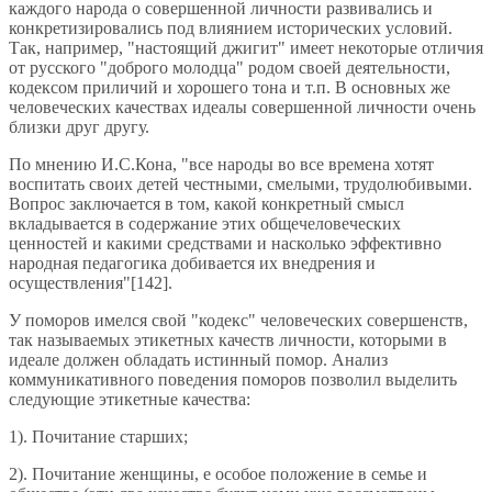
каждого народа о совершенной личности развивались и
конкретизировались под влиянием исторических условий.
Так, например, "настоящий джигит" имеет некоторые отличия
от русского "доброго молодца" родом своей деятельности,
кодексом приличий и хорошего тона и т.п. В основных же
человеческих качествах идеалы совершенной личности очень
близки друг другу.
По мнению И.С.Кона, "все народы во все времена хотят
воспитать своих детей честными, смелыми, трудолюбивыми.
Вопрос заключается в том, какой конкретный смысл
вкладывается в содержание этих общечеловеческих
ценностей и какими средствами и насколько эффективно
народная педагогика добивается их внедрения и
осуществления"[142].
У поморов имелся свой "кодекс" человеческих совершенств,
так называемых этикетных качеств личности, которыми в
идеале должен обладать истинный помор. Анализ
коммуникативного поведения поморов позволил выделить
следующие этикетные качества:
1). Почитание старших;
2). Почитание женщины, е особое положение в семье и