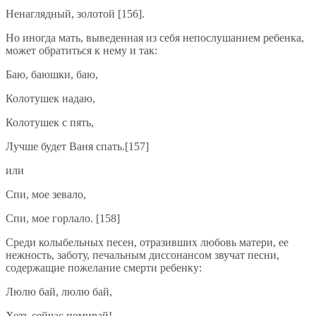
Ненаглядный, золотой [156].
Но иногда мать, выведенная из себя непослушанием ребенка,
может обратиться к нему и так:
Баю, баюшки, баю,
Колотушек надаю,
Колотушек с пять,
Лучше будет Ваня спать.[157]
или
Спи, мое зевало,
Спи, мое горлало. [158]
Среди колыбельных песен, отразивших любовь матери, ее
нежность, заботу, печальным диссонансом звучат песни,
содержащие пожелание смерти ребенку:
Люлю бай, люлю бай,
Хоть сейчас помирай!