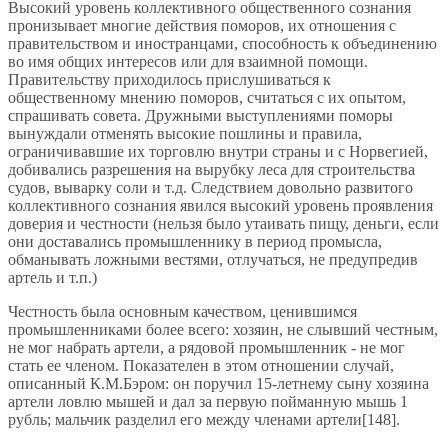
Высокий уровень коллективного общественного сознания
пронизывает многие действия поморов, их отношения с
правительством и иностранцами, способность к объединению
во имя общих интересов или для взаимной помощи.
Правительству приходилось прислушиваться к
общественному мнению поморов, считаться с их опытом,
спрашивать совета. Дружными выступлениями поморы
вынуждали отменять высокие пошлины и правила,
ограничивавшие их торговлю внутри страны и с Норвегией,
добивались разрешения на вырубку леса для строительства
судов, выварку соли и т.д. Следствием довольно развитого
коллективного сознания явился высокий уровень проявления
доверия и честности (нельзя было утаивать пищу, деньги, если
они доставались промышленнику в период промысла,
обманывать ложными вестями, отлучаться, не предупредив
артель и т.п.)
Честность была основным качеством, ценившимся
промышленниками более всего: хозяин, не слывший честным,
не мог набрать артели, а рядовой промышленник - не мог
стать ее членом. Показателен в этом отношении случай,
описанный К.М.Бэром: он поручил 15-летнему сыну хозяина
артели ловлю мышей и дал за первую пойманную мышь 1
рубль; мальчик разделил его между членами артели[148].