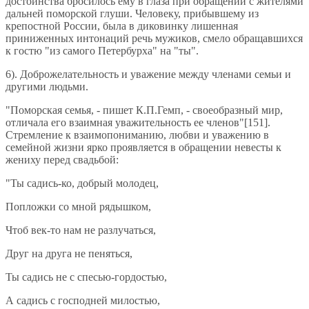
достоинства бросилось ему в глаза при обращении с жителями
дальней поморской глуши. Человеку, прибывшему из
крепостной России, была в диковинку лишенная
приниженных интонаций речь мужиков, смело обращавшихся
к гостю "из самого Петербурха" на "ты".
6). Доброжелательность и уважение между членами семьи и
другими людьми.
"Поморская семья, - пишет К.П.Гемп, - своеобразный мир,
отличала его взаимная уважительность ее членов"[151].
Стремление к взаимопониманию, любви и уважению в
семейной жизни ярко проявляется в обращении невесты к
жениху перед свадьбой:
"Ты садись-ко, добрый молодец,
Попложки со мной рядышком,
Чтоб век-то нам не разлучаться,
Друг на друга не пеняться,
Ты садись не с спесью-гордостью,
А садись с господней милостью,