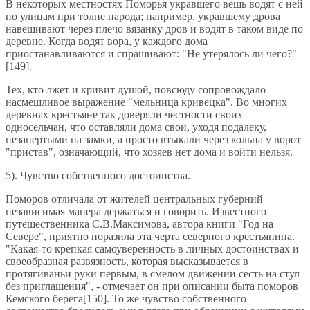
В некоторых местностях Поморья укравшего вещь водят с ней
по улицам при толпе народа; например, укравшему дрова
навешивают через плечо вязанку дров и водят в таком виде по
деревне. Когда водят вора, у каждого дома
приостанавливаются и спрашивают: "Не утерялось ли чего?"
[149].
Тех, кто лжет и кривит душой, повсюду сопровождало
насмешливое выражение "мельница кривецка". Во многих
деревнях крестьяне так доверяли честности своих
односельчан, что оставляли дома свои, уходя подалеку,
незапертыми на замки, а просто втыкали через кольца у ворот
"пристав", означающий, что хозяев нет дома и войти нельзя.
5). Чувство собственного достоинства.
Поморов отличала от жителей центральных губерний
независимая манера держаться и говорить. Известного
путешественника С.В.Максимова, автора книги "Год на
Севере", приятно поразила эта черта северного крестьянина.
"Какая-то крепкая самоуверенность в личных достоинствах и
своеобразная развязность, которая высказывается в
протягиваньи руки первым, в смелом движении сесть на стул
без приглашения", - отмечает он при описании быта поморов
Кемского берега[150]. То же чувство собственного