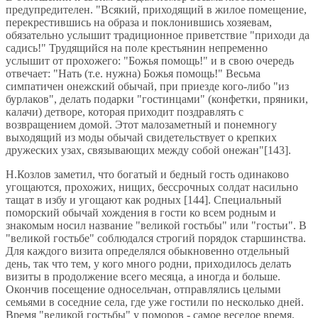
предупредителен. "Всякий, приходящий в жилое помещение,
перекрестившись на образа и поклонившись хозяевам,
обязательно услышит традиционное приветствие "приходи да
садись!" Трудящийся на поле крестьянин непременно
услышит от прохожего: "Божья помощь!" и в свою очередь
отвечает: "Нать (т.е. нужна) Божья помощь!" Весьма
симпатичен онежский обычай, при приезде кого-либо "из
бурлаков", делать подарки "гостинцами" (конфетки, пряники,
калачи) детворе, которая приходит поздравлять с
возвращением домой. Этот малозаметный и понемногу
выходящий из моды обычай свидетельствует о крепких
дружеских узах, связывающих между собой онежан"[143].
Н.Козлов заметил, что богатый и бедный гость одинаково
угощаются, прохожих, нищих, бессрочных солдат насильно
тащат в избу и угощают как родных [144]. Специальный
поморский обычай хождения в гости ко всем родным и
знакомым носил название "великой гостьбы" или "гостьи". В
"великой гостьбе" соблюдался строгий порядок старшинства.
Для каждого визита определялся обыкновенно отдельный
день, так что тем, у кого много родни, приходилось делать
визиты в продолжение всего месяца, а иногда и больше.
Окончив посещение односельчан, отправлялись целыми
семьями в соседние села, где уже гостили по несколько дней.
Время "великой гостьбы" у поморов - самое веселое время,