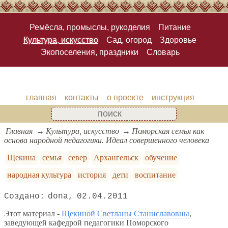
Ремёсла, промыслы, рукоделия
Питание
Культура, искусство
Сад, огород
Здоровье
Экопоселения, праздники
Словарь
главная
контакты
о проекте
инструкция
Главная
Культура, искусство
Поморская семья как
основа народной педагогики. Идеал совершенного человека
Щекина
семья
север
Архангельск
обучение
народная культура
история
дети
воспитание
dona
02.04.2011
Этот материал -
Щекиной Светланы Станиславовны
,
заведующей кафедрой педагогики Поморского