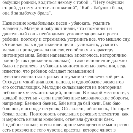
бабушки родной, водиться некому с тобой", "Нету бабушки
старой, да нету и тетки-то пожилой", "Кабы бабушка была,
она б за зыбочку брала".
Назначение колыбельных песен - убаюкать, усыпить
младенца. Матери и бабушки знали, что спокойный и
длительный сон - необходимое условие здоровья и роста
ребенка, поэтому и стремились устранить все, что мешало сну.
Основная роль в достижении цели - успокоить, усыпить
малыша принадлежала напеву, его облику и характеру
интонирования. Байки напевались вполголоса, неторопливо,
ровно (в такт движению люльки) – само исполнение должно
было не развлечь, а убаюкать монотонностью звучания, ведь
известно, что ребенок обладает повышенной
чувствительностью к ритму и звучанию человеческой речи.
Отсюда и узкий диапазон напева, и однообразие элементов
его составляющих. Мелодии складываются из повторения
небольших ячеек-интонаций, попевок. В каждой местности, у
каждой пестуньи - свои излюбленные мелодические обороты,
например: Баеньки баенек, Бай качи да бай качи, Баю баю
баюшок, в огороде петушок, Ой люлень, ой люлень, По горам
бежал олень. Повторность отдельных речевых элементов, как
и мерность качания колыбели, отвечала функции баек.
Подобное тонкое, почти ювелирное мелодическое мастерство
есть проявление того чувства красоты, которое живет в