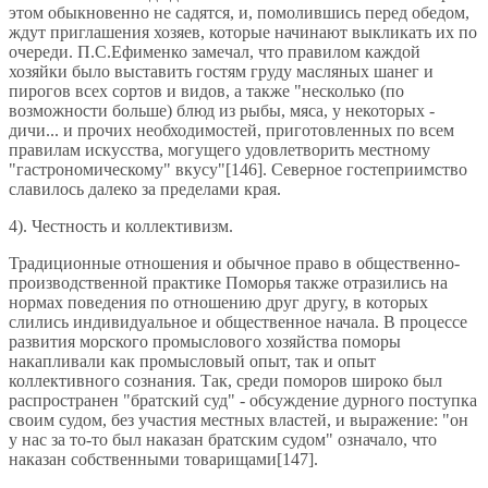
этом обыкновенно не садятся, и, помолившись перед обедом,
ждут приглашения хозяев, которые начинают выкликать их по
очереди. П.С.Ефименко замечал, что правилом каждой
хозяйки было выставить гостям груду масляных шанег и
пирогов всех сортов и видов, а также "несколько (по
возможности больше) блюд из рыбы, мяса, у некоторых -
дичи... и прочих необходимостей, приготовленных по всем
правилам искусства, могущего удовлетворить местному
"гастрономическому" вкусу"[146]. Северное гостеприимство
славилось далеко за пределами края.
4). Честность и коллективизм.
Традиционные отношения и обычное право в общественно-
производственной практике Поморья также отразились на
нормах поведения по отношению друг другу, в которых
слились индивидуальное и общественное начала. В процессе
развития морского промыслового хозяйства поморы
накапливали как промысловый опыт, так и опыт
коллективного сознания. Так, среди поморов широко был
распространен "братский суд" - обсуждение дурного поступка
своим судом, без участия местных властей, и выражение: "он
у нас за то-то был наказан братским судом" означало, что
наказан собственными товарищами[147].