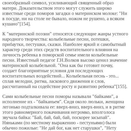
своеобразный символ, усиливающий священный образ
матери. Доказательством этого могут служить широко
известные среди поморов загадки о материнском молоке: "Ни
в посуде, ни на столе не бывало, ножом не рушено, а всяким
кушано"[154].
К "материнской поэзии" относятся следующие жанры устного
народного творчества: колыбельные песни, потешки,
прибаутки, пестушки, сказки. Наиболее яркий и самобытный
характер среди этих средств воспитательного влияния на
личность ребенка в поморской семье имели колыбельные
песни. Известный педагог Г.Н.Волков высоко ценил значение
материнской колыбельной. "Она как бы готовит почву,
создает благоприятные условия для последующих
воспитательных воздействий... Колыбельная песнь - это...
сплав мелодии, ритма, ласкового движения и слов,
рассчитанный на содействие росту и развитию ребенка"[155].
Сами колыбельные песни поморы называли "байками", а
исполнение их - "байканьем". Сидя около люльки, женщина
легонько подталкивала ее: вверх-вниз, вверх-вниз, и в ритме
этого равномерного покачивания негромко, вполголоса
звучала байка: "Бай, бай, бай, бай, поскорее засыпай".
Няньками (по местному выражению - пестуньями) были
обычно пожилые: "Не дай бог, как нет старушки", "Нету