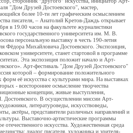
сор, сторонник “другого” искусства, инициатор Арт-
аля "Дом Друзей Достоевского", мастер,
ающийся более 10-ти лет графическим осмыслением
ства писателя, – Анатолий Кретов-Даждь открывает
бря в 19.00 часов на факультете журналистики
ского государственного университета им. М. В.
осова персональную выставку в честь 190-летия
еля Фёдора Михайловича Достоевского. Экспозиция,
овском университете, станет стартовой в программе
ситетах. Эта экспозиция положит начало и Арт-
вского». Арт-фестиваль "Дом Друзей Достоевского"
миссия которой – формирование положительного
х форм её искусства с культурами мира. На выставках
оторых - всестороннее осмысление творчества
озиционные концепции, живые выступления,
. Достоевского. В осуществлении миссии Арт-
 художники, литературоведы, искусствоведы,
ты, актёры, представители различных направлений и
ультуры. Выставочно-артистические программы
ре отечественного искусства. Художественная среда
иединства: диалог писателя, художника и зрителя-