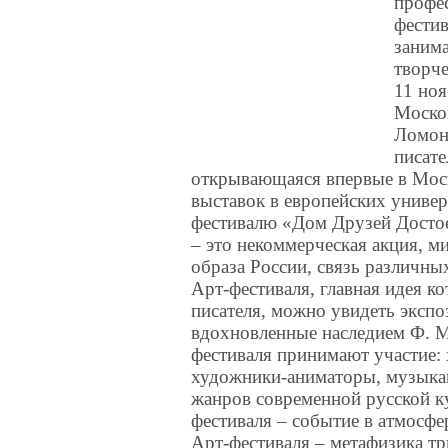
профес
фестив
заним
творче
11 ноя
Москов
Ломон
писат
открывающаяся впервые в Моск
выставок в европейских универ
фестивалю «Дом Друзей Достое
– это некоммерческая акция, 
образа России, связь различны
Арт-фестиваля, главная идея к
писателя, можно увидеть эксп
вдохновленные наследием Ф. М
фестиваля принимают участие:
художники-аниматоры, музыкан
жанров современной русской к
фестиваля – событие в атмосфе
Арт-фестиваля – метафизика тр