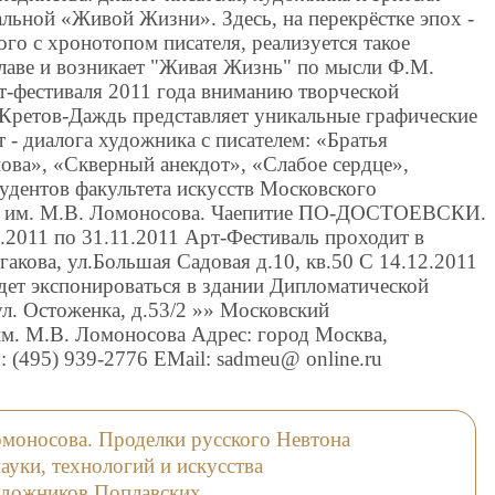
альной «Живой Жизни». Здесь, на перекрёстке эпох -
го с хронотопом писателя, реализуется такое
плаве и возникает "Живая Жизнь" по мысли Ф.М.
т-фестиваля 2011 года вниманию творческой
Кретов-Даждь представляет уникальные графические
т - диалога художника с писателем: «Братья
ова», «Скверный анекдот», «Слабое сердце»,
удентов факультета искусств Московского
та им. М.В. Ломоносова. Чаепитие ПО-ДОСТОЕВСКИ.
.2011 по 31.11.2011 Арт-Фестиваль проходит в
акова, ул.Большая Садовая д.10, кв.50 С 14.12.2011
удет экспонироваться в здании Дипломатической
. Остоженка, д.53/2 »» Московский
им. М.В. Ломоносова Адрес: город Москва,
: (495) 939-2776 EMail: sadmeu@ online.ru
омоносова. Проделки русского Невтона
уки, технологий и искусства
удожников Поплавских