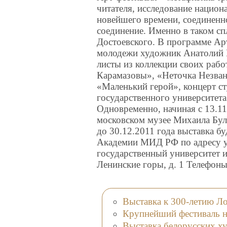
читателя, исследование национ
новейшего времени, соединенно
соединение. Именно в таком с
Достоевского. В программе Ар
молодежи художник Анатолий 
листы из коллекции своих рабо
Карамазовы», «Неточка Незван
«Маленький герой», концерт ст
государственного университе
Одновременно, начиная с 13.11
моcковском музее Михаила Булг
до 30.12.2011 года выставка б
Академии МИД РФ по адресу ул
государственный университет 
Ленинские горы, д. 1 Телефоны
Выставка к 300-летию Л
Крупнейший фестиваль на
Выставка белорусских х