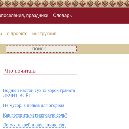
опоселения, праздники
Словарь
ы
о проекте
инструкция
Что почитать
Водный настой сухих корок граната
ЛЕЧИТ ВСЁ!
Не мусор, а польза для огорода!
Как готовить четверговую соль?
Лопух, пырей и одуванчик: три