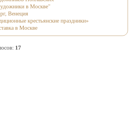
художники в Москве"
ург, Венеция
диционные крестьянские праздники»
ставка в Москве
олосов:
17