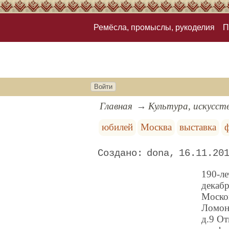
Ремёсла, промыслы, рукоделия
П
Войти
Главная
Культура, искусст
юбилей
Москва
выставка
ф
dona
16.11.20
190-ле
декабр
Москов
Ломоно
д.9 От