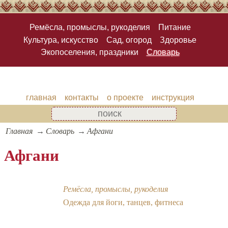
Ремёсла, промыслы, рукоделия
Питание
Культура, искусство
Сад, огород
Здоровье
Экопоселения, праздники
Словарь
главная
контакты
о проекте
инструкция
Главная
Словарь
Афгани
Афгани
Ремёсла, промыслы, рукоделия
Одежда для йоги, танцев, фитнеса