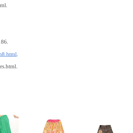
tml.
186.
-m8.html
.
rs.html.