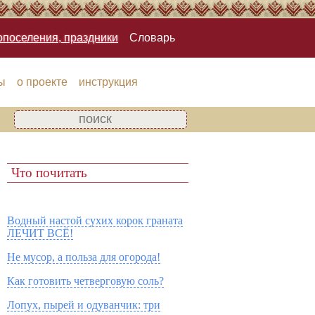
опоселения, праздники
Словарь
ы
о проекте
инструкция
Что почитать
Водный настой сухих корок граната
ЛЕЧИТ ВСЁ!
Не мусор, а польза для огорода!
Как готовить четверговую соль?
Лопух, пырей и одуванчик: три