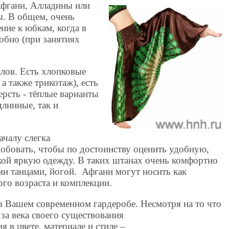
Афгани, Алладины или
ы. В общем, очень
ние к юбкам, когда в
обно (при занятиях
лов. Есть хлопковые
а также трикотаж), есть
ерсть - тёплые варианты
длинные, так и
ачалу слегка
робовать, чтобы по достоинству оценить удобную,
кой яркую одежду. В таких штанах очень комфортно
ми танцами, йогой. Афгани могут носить как
го возраста и комплекции.
в Вашем современном гардеробе. Несмотря на то что
за века своего существования
 в цвете, материале и стиле –