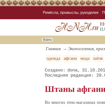
Ремёсла, промыслы, рукоделия
П
Войти
Главная
Экопоселения, пра
одежда
афгани
мода
шёлк
dona
31.10.20
28.
Штаны афган
Во многих этно-магазинах появ