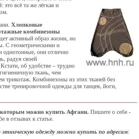
 это всё та же лёгкая и
ом.
ани.
Хлопковые
отажные комбинезоны
едет активный образ жизни, но
ы. С геометрическими и
и однотонные, они отлично
ь, радуя своей
Кстати, об удобстве – трудно
 гигиеничную ткань, чем
ем трикотаж. Комбинезоны из этих тканей без
стве тренировочной одежды для танцев, йоги,
о которым можно купить Афгани.
Пишите о себе -
е в отзывах к статье.
 этническую одежду можно купить по адресам
: