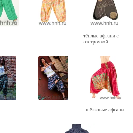
тёплые афгани с
отстрочкой
шёлковые афгани