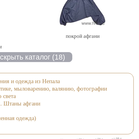
покрой афгани
м
ния и одежда из Непала
стике, мыловарению, валянию, фотографии
 света
ы. Штаны афгани
енная одежда)