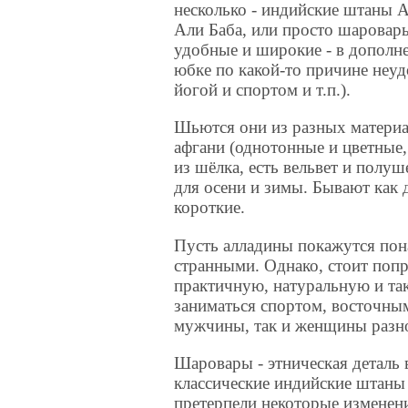
несколько - индийские штаны 
Али Баба, или просто шаровар
удобные и широкие - в дополне
юбке по какой-то причине неуд
йогой и спортом и т.п.).
Шьются они из разных материа
афгани (однотонные и цветные, 
из шёлка, есть вельвет и полуш
для осени и зимы. Бывают как 
короткие.
Пусть алладины покажутся пон
странными. Однако, стоит поп
практичную, натуральную и та
заниматься спортом, восточны
мужчины, так и женщины разно
Шаровары - этническая деталь 
клас
сические индийские штаны 
претерпели некоторые изменения