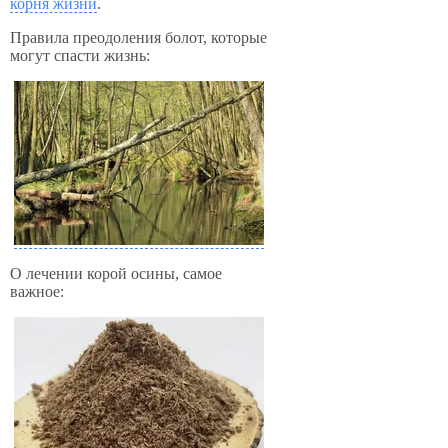
корня жизни
.
Правила преодоления болот, которые
могут спасти жизнь:
О лечении корой осины, самое
важное: