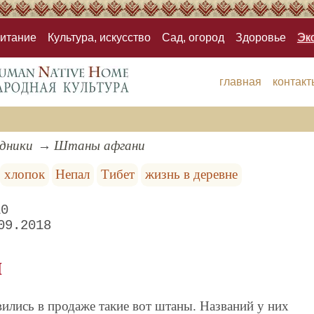
итание
Культура, искусство
Сад, огород
Здоровье
Эк
главная
контакт
здники
Штаны афгани
хлопок
Непал
Тибет
жизнь в деревне
10
09.2018
и
ились в продаже такие вот штаны. Названий
у них