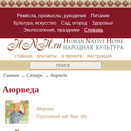
Ремёсла, промыслы, рукоделия
Питание
Культура, искусство
Сад, огород
Здоровье
Экопоселения, праздники
Словарь
главная
контакты
о проекте
инструкция
Главная
Словарь
Аюрведа
Аюрведа
Здоровье
Пурпурный чай Чанг Шу