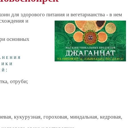
зин для здорового питания и вегетарианства - в нем
схождения и
три основных
анения
тики
ий:
тка, отруби;
невая, кукурузная, гороховая, миндальная, кедровая,