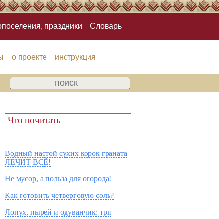
опоселения, праздники
Словарь
ы
о проекте
инструкция
Что почитать
Водный настой сухих корок граната
ЛЕЧИТ ВСЁ!
Не мусор, а польза для огорода!
Как готовить четверговую соль?
Лопух, пырей и одуванчик: три