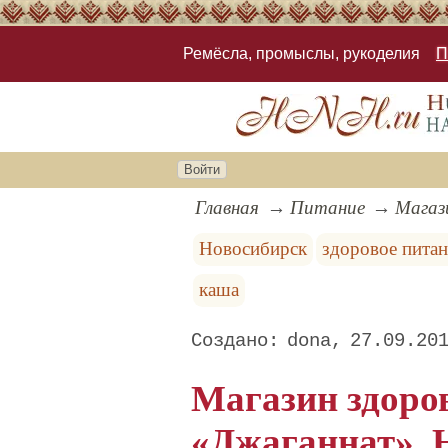
Ремёсла, промыслы, рукоделия
П
Войти
Главная
Питание
Магаз
Новосибирск
здоровое пита
каша
dona
27.09.20
Магазин здоро
«Джаганнат», 