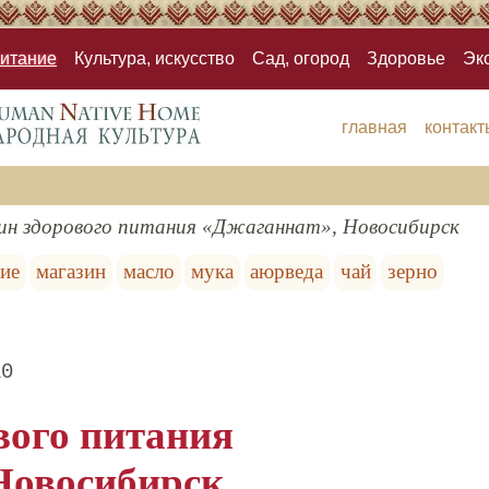
итание
Культура, искусство
Сад, огород
Здоровье
Эк
главная
контакт
ин здорового питания «Джаганнат», Новосибирск
ние
магазин
масло
мука
аюрведа
чай
зерно
10
вого питания
Новосибирск