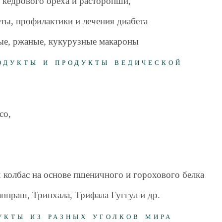
н кедрового ореха и расторопши,
ты, профилактики и лечения диабета
вые, ржаные, кукурузные макароны
одукты и продукты ведической
со,
 колбас на основе пшеничного и горохового белка
нпраш, Трипхала, Трифала Гуггул и др.
укты из разных уголков мира