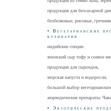
продукция из семян льна, зере
продукция для безсахарной дие
безбелковые, рисовые, гречне
• Вегетарианские пр
кулинарии
индийские специи
японский сыр тофу и соевое мя
продукция для сыроедов,
морская капуста и водоросли,
большой выбор вегетарианских
аюрведические препараты: Чава
• Экзотические прод