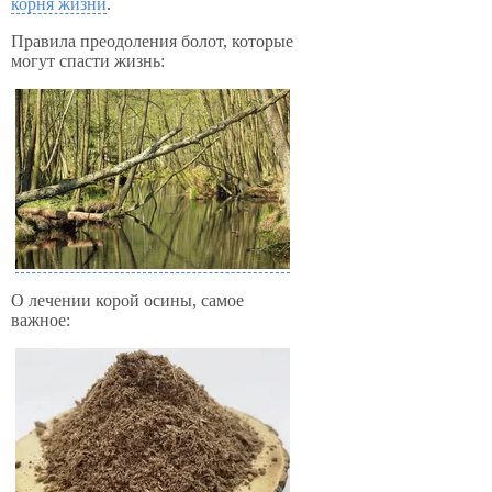
корня жизни
.
Правила преодоления болот, которые
могут спасти жизнь:
О лечении корой осины, самое
важное: